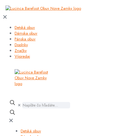
✕
Detská obuv
Dámska obuv
Pánska obuv
Doplnky
Značky
Výpredaj
✕
✕
Detská obuv