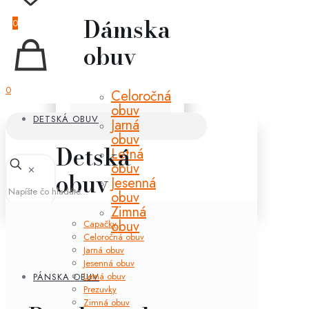
Dámska
0
obuv
0
Celoročná
obuv
DETSKÁ OBUV
Jarná
obuv
Detská
Letná
obuv
✕
obuv
Jesenná
obuv
Zimná
obuv
Capačky
Celoročná obuv
Jarná obuv
Jesenná obuv
Letná obuv
PÁNSKA OBUV
Prezuvky
Zimná obuv