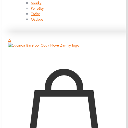
Šnúrky
Ponožky
Tašky
Ozdoby
✕