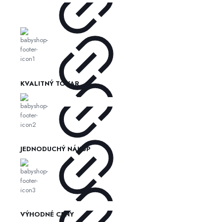
KVALITNÝ TOVAR
JEDNODUCHÝ NÁKUP
VÝHODNÉ CENY