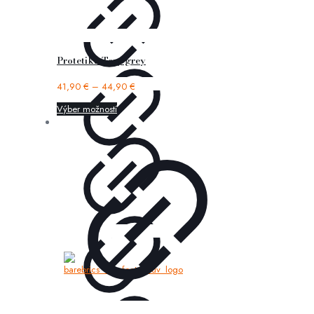
Protetika Tery grey
41,90
€
–
44,90
€
Výber možností