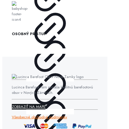
OSOBNÝ PRÍSTUP
Lucinca Barefoot vám prináša kvalitnú barefootovú
obuv v Nových Zámkoch.
ZOBRAZIŤ NA MAPE
Všeobecné obchodné podmienky