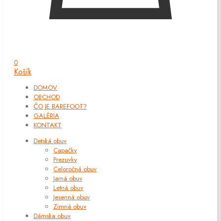
0
Košík
DOMOV
OBCHOD
ČO JE BAREFOOT?
GALÉRIA
KONTAKT
Detská obuv
Capačky
Prezuvky
Celoročná obuv
Jarná obuv
Letná obuv
Jesenná obuv
Zimná obuv
Dámska obuv