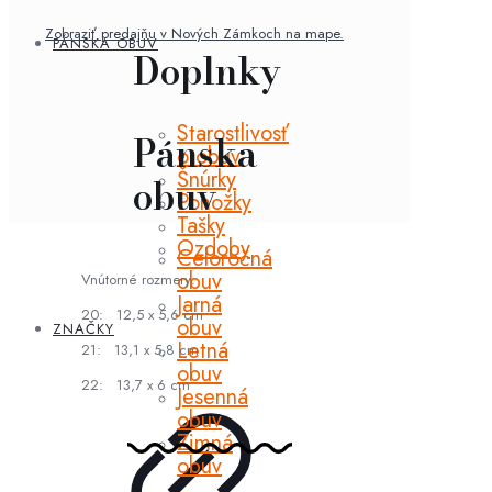
gold
Zobraziť predajňu v Nových Zámkoch na mape.
PÁNSKA OBUV
Doplnky
Starostlivosť
Pánska
o obuv
Šnúrky
obuv
Ponožky
Tašky
Ozdoby
Celoročná
obuv
Vnútorné rozmery:
Jarná
20: 12,5 x 5,6 cm
obuv
ZNAČKY
Letná
21: 13,1 x 5,8 cm
obuv
22: 13,7 x 6 cm
Jesenná
obuv
Zimná
obuv