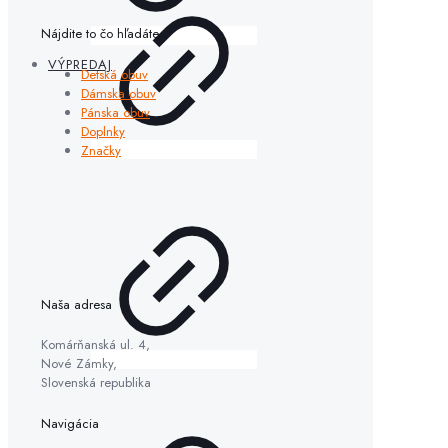
Nájdite to čo hľadáte
VÝPREDAJ
Detská obuv
Dámska obuv
Pánska obuv
Doplnky
Značky
Naša adresa
Komárňanská ul. 4,
Nové Zámky,
Slovenská republika
Navigácia