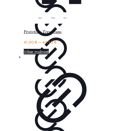
Protetika Tery jeans
41,90
€
–
44,90
€
Výber možností