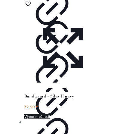
Bundgaard – Silas II navy
72,90
€
Výber možností