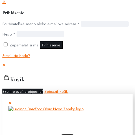
✕
Prihlásenie
Používateľské meno alebo e-mailová adresa
*
Heslo
*
Zapamätať si ma
Prihlásenie
Stratili ste heslo?
✕
Košík
Skontrolovať a objednať
Zobraziť košík
✕