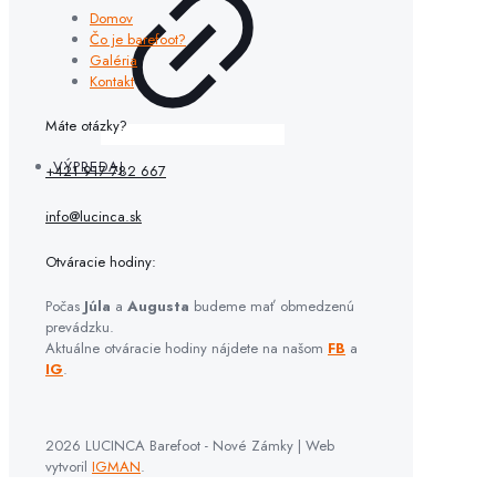
Domov
Čo je barefoot?
Galéria
Kontakt
Máte otázky?
VÝPREDAJ
+421 917 782 667
info@lucinca.sk
Otváracie hodiny:
Počas
Júla
a
Augusta
budeme mať obmedzenú
prevádzku.
Aktuálne otváracie hodiny nájdete na našom
FB
a
IG
.
2026 LUCINCA Barefoot - Nové Zámky | Web
vytvoril
IGMAN
.