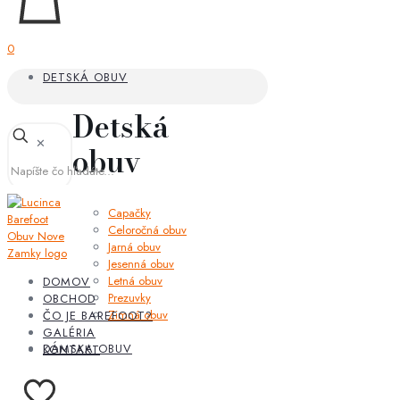
0
DETSKÁ OBUV
Detská
✕
obuv
Capačky
Celoročná obuv
Jarná obuv
Jesenná obuv
Letná obuv
DOMOV
Prezuvky
OBCHOD
Zimná obuv
ČO JE BAREFOOT?
GALÉRIA
DÁMSKA OBUV
KONTAKT