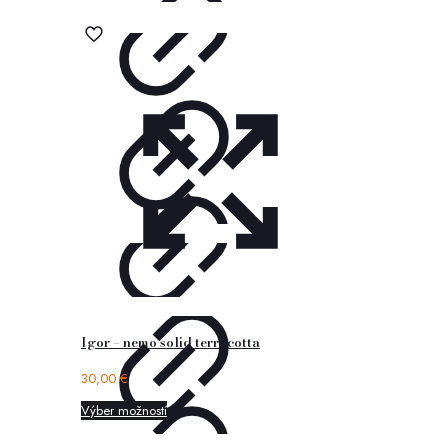
Igor – nemo solid terracotta
30,00
€
Výber možností