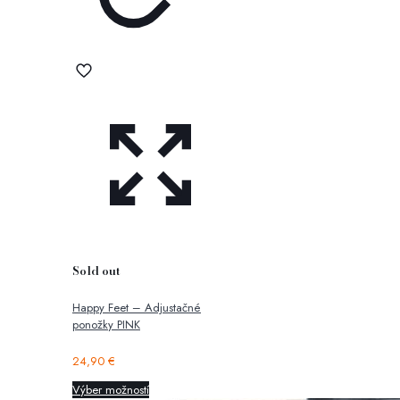
Sold out
Happy Feet – Adjustačné
ponožky PINK
24,90
€
Výber možností