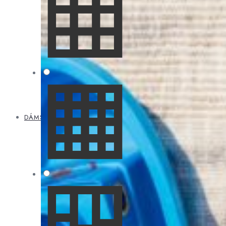
DÁMSKA OBUV
Dámska
obuv
Celoročná