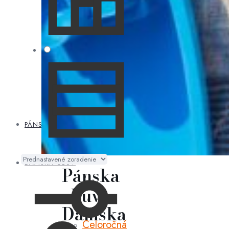
obuv
Jarná
obuv
Letná
obuv
Jesenná
obuv
Zimná
obuv
PÁNSKA OBUV
DÁMSKA OBUV
Pánska
obuv
Dámska
Celoročná