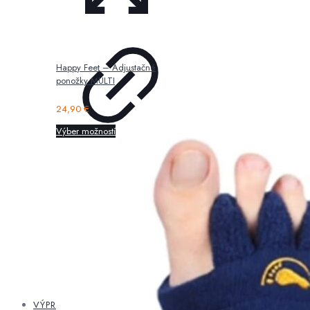
Happy Feet – Adjustačné
ponožky MULTI
24,90
€
Výber možností
VÝPREDAJ