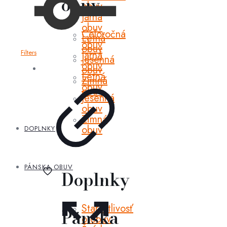
obuv
obuv
Jarná
obuv
Celoročná
Letná
obuv
obuv
Filters
Jarná
Jesenná
obuv
obuv
Letná
Zimná
obuv
obuv
Jesenná
obuv
Zimná
obuv
DOPLNKY
PÁNSKA OBUV
Doplnky
Starostlivosť
Pánska
o obuv