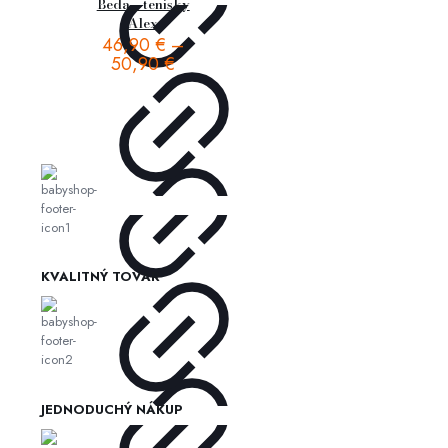
Beda – tenisky
Alex
46,90
€
–
50,90
€
KVALITNÝ TOVAR
JEDNODUCHÝ NÁKUP