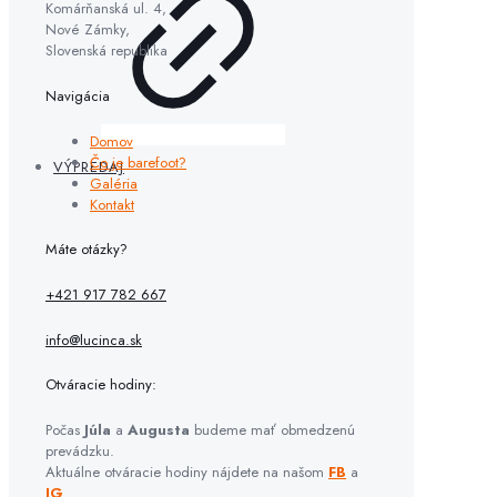
Komárňanská ul. 4,
Nové Zámky,
Slovenská republika
Navigácia
Domov
Čo je barefoot?
VÝPREDAJ
Galéria
Kontakt
Máte otázky?
+421 917 782 667
info@lucinca.sk
Otváracie hodiny:
Počas
Júla
a
Augusta
budeme mať obmedzenú
prevádzku.
Aktuálne otváracie hodiny nájdete na našom
FB
a
IG
.