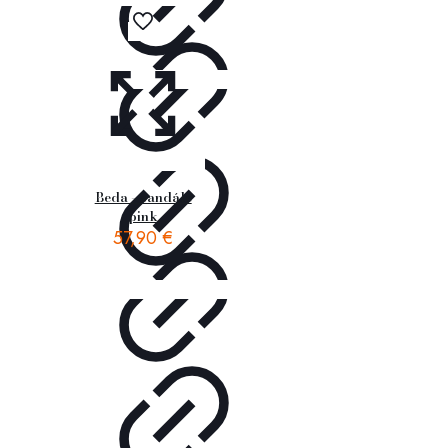
Beda – sandále
pink
57,90
€