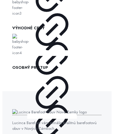
VÝHODNÉ CENY
OSOBNÝ PRÍSTUP
Lucinca Barefoot vám prináša kvalitnú barefootovú
obuv v Nových Zámkoch.