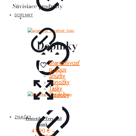
Súvisiace produkty
DOPLNKY
Doplnky
Starostlivosť
o obuv
Šnúrky
Ponožky
Tašky
Ozdoby
ZNAČKY
Protetika Tery old
pink
41,90
€
–