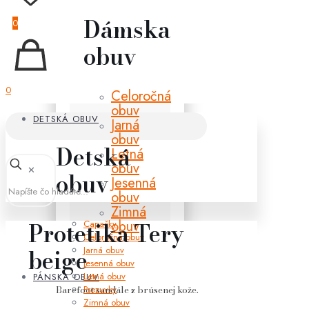
Dámska
0
obuv
0
Celoročná
obuv
DETSKÁ OBUV
Jarná
obuv
Detská
Letná
obuv
✕
obuv
Jesenná
obuv
Zimná
obuv
Protetika Tery
Capačky
Celoročná obuv
Jarná obuv
beige
Jesenná obuv
Letná obuv
PÁNSKA OBUV
Prezuvky
Barefoot sandále z brúsenej kože.
Zimná obuv