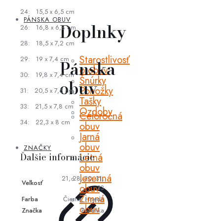
24: 15,5 x 6,5 cm
PÁNSKA OBUV
Doplnky
26: 16,8 x 6,8 cm
28: 18,5 x 7,2 cm
Starostlivosť
29: 19 x 7,4 cm
Pánska
o obuv
30: 19,8 x 7,4 cm
Šnúrky
obuv
Ponožky
31: 20,5 x 7,6 cm
Tašky
33: 21,5 x 7,8 cm
Ozdoby
Celoročná
34: 22,3 x 8 cm
obuv
Jarná
obuv
ZNAČKY
Ďalšie informácie
Letná
obuv
Jesenná
21, 28, 30, 31,
Veľkosť
obuv
33
Zimná
Farba
Čierna, Hnedá
obuv
Značka
Protetika