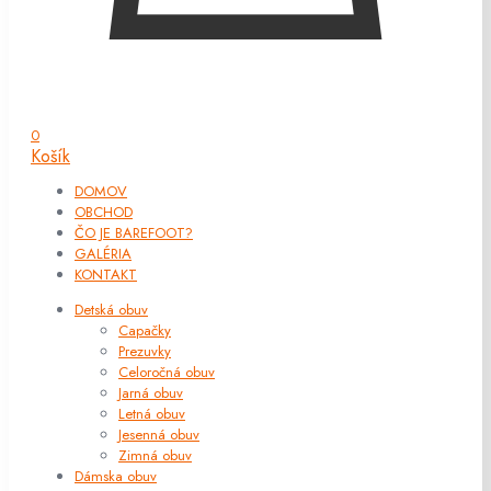
0
Košík
DOMOV
OBCHOD
ČO JE BAREFOOT?
GALÉRIA
KONTAKT
Detská obuv
Capačky
Prezuvky
Celoročná obuv
Jarná obuv
Letná obuv
Jesenná obuv
Zimná obuv
Dámska obuv