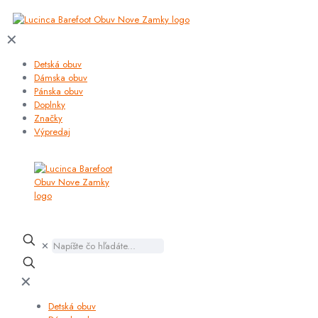
✕
Detská obuv
Dámska obuv
Pánska obuv
Doplnky
Značky
Výpredaj
✕
✕
Detská obuv