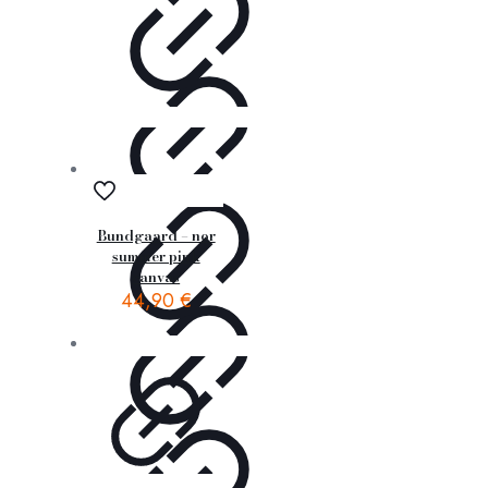
Bundgaard – nor
summer pink
canvas
44,90
€