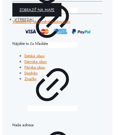
ZOBRAZIŤ NA MAPE
VÝPREDAJ
Všeobecné obchodné podmienky
Nájdite to čo hľadáte
Detská obuv
Dámska obuv
Pánska obuv
Doplnky
Značky
Naša adresa