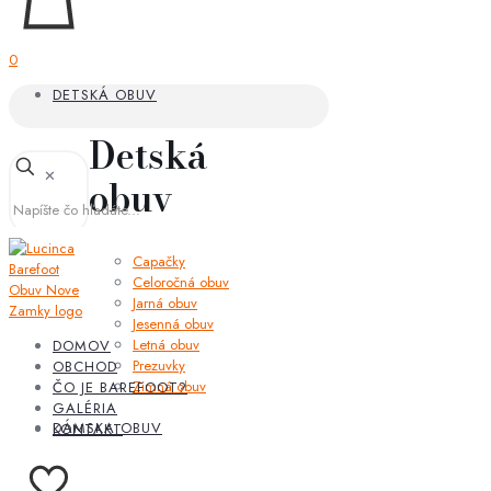
0
DETSKÁ OBUV
Detská
✕
obuv
Capačky
Celoročná obuv
Jarná obuv
Jesenná obuv
Letná obuv
DOMOV
Prezuvky
OBCHOD
Zimná obuv
ČO JE BAREFOOT?
GALÉRIA
DÁMSKA OBUV
KONTAKT