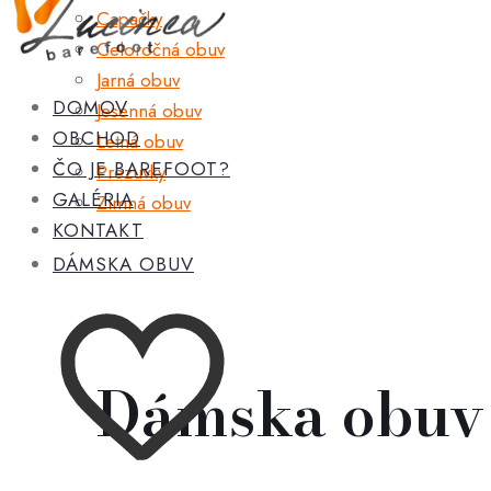
Capačky
Celoročná obuv
Jarná obuv
DOMOV
Jesenná obuv
OBCHOD
Letná obuv
ČO JE BAREFOOT?
Prezuvky
GALÉRIA
Zimná obuv
KONTAKT
DÁMSKA OBUV
Dámska obuv