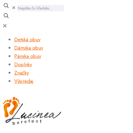
✕
✕
Detská obuv
Dámska obuv
Pánska obuv
Doplnky
Značky
Výpredaj