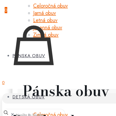
Celoročná obuv
0
Jarná obuv
Letná obuv
Jesenná obuv
Zimná obuv
PÁNSKA OBUV
0
Pánska obuv
DETSKÁ OBUV
Celoročná obuv
✕