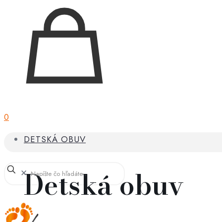
0
DETSKÁ OBUV
Detská obuv
✕