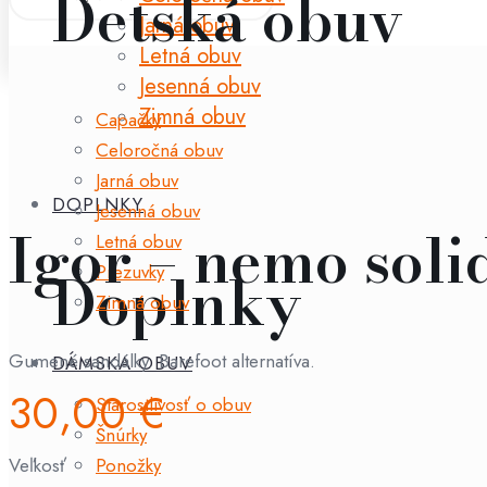
Detská obuv
Jarná obuv
Letná obuv
Jesenná obuv
Zimná obuv
Capačky
Celoročná obuv
Jarná obuv
DOPLNKY
Jesenná obuv
Igor – nemo soli
Letná obuv
Doplnky
Prezuvky
Zimná obuv
Gumené sandálky. Barefoot alternatíva.
DÁMSKA OBUV
30,00
€
Starostlivosť o obuv
Šnúrky
Ponožky
Veľkosť