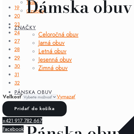
Dámska obuv
Tašky
19
Ozdoby
20
23
ZNAČKY
24
Celoročná obuv
27
Jarná obuv
28
Letná obuv
29
Jesenná obuv
30
Zimná obuv
31
32
PÁNSKA OBUV
Veľkosť
Vymazať
množstvo
Pridať do košíka
Igor
+421 917 782 667
-
Pánska obuv
Facebook
nemo