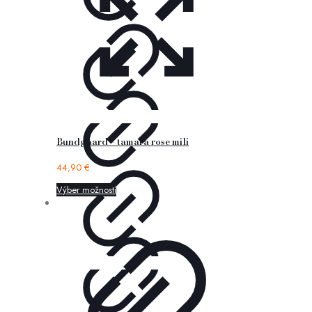
Bundgaard – tamara rose mili
44,90
€
Výber možností