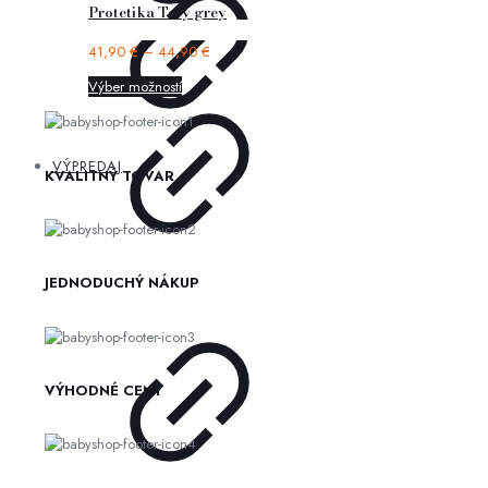
Protetika Tery grey
41,90
€
–
44,90
€
Výber možností
VÝPREDAJ
KVALITNÝ TOVAR
JEDNODUCHÝ NÁKUP
VÝHODNÉ CENY