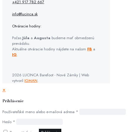
+421 917 782 667
info@lucinca.sk
Otváracie hodiny:
Počas
Júla
a
Augusta
budeme mať obmedzenú
prevádzku.
Aktuálne otváracie hodiny nájdete na našom
FB
a
IG
.
2026 LUCINCA Barefoot - Nové Zámky | Web
vytvoril
IGMAN
.
✕
Prihlásenie
Používateľské meno alebo e-mailová adresa
*
Heslo
*