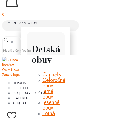
0
DETSKÁ OBUV
✕
Detská
obuv
Capačky
Celoročná
DOMOV
obuv
OBCHOD
Jarná
ČO JE BAREFOOT?
obuv
GALÉRIA
Jesenná
KONTAKT
obuv
Letná