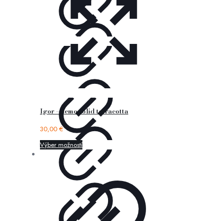
Igor – nemo solid terracotta
30,00
€
Výber možností