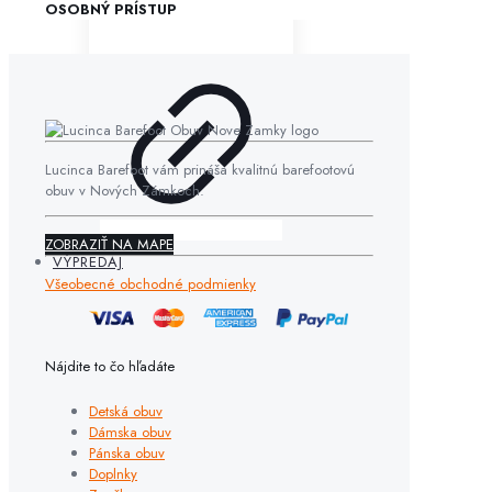
OSOBNÝ PRÍSTUP
Lucinca Barefoot vám prináša kvalitnú barefootovú
obuv v Nových Zámkoch.
ZOBRAZIŤ NA MAPE
VÝPREDAJ
Všeobecné obchodné podmienky
Nájdite to čo hľadáte
Detská obuv
Dámska obuv
Pánska obuv
Doplnky