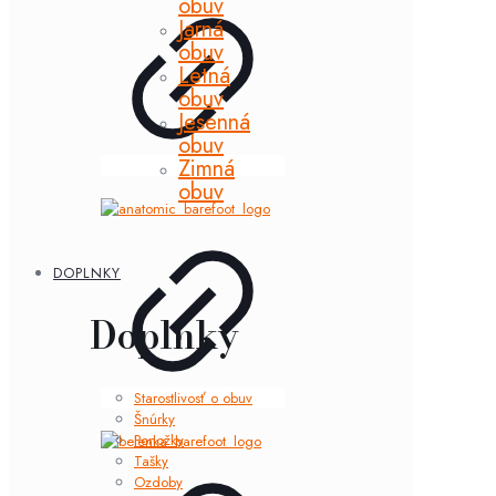
obuv
Jarná
obuv
Letná
obuv
Jesenná
obuv
Zimná
obuv
DOPLNKY
Doplnky
Starostlivosť o obuv
Šnúrky
Ponožky
Tašky
Ozdoby