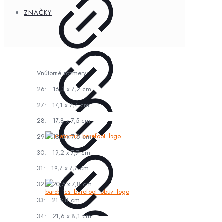
ZNAČKY
Vnútorné rozmery:
26: 16,3 x 7,2 cm
27: 17,1 x 7,4 cm
28: 17,8 x 7,5 cm
29: 18,5 x 7,6 cm
30: 19,2 x 7,7 cm
31: 19,7 x 7,7 cm
32: 20,5 x 7,8 cm
33: 21 x 8 cm
34: 21,6 x 8,1 cm