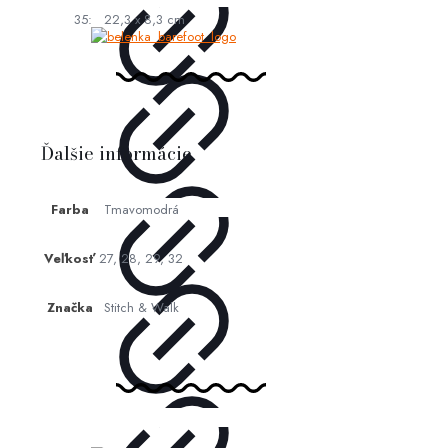
35: 22,3 x 8,3 cm
Ďalšie informácie
Farba
Tmavomodrá
Veľkosť
27, 28, 29, 32
Značka
Stitch & Walk