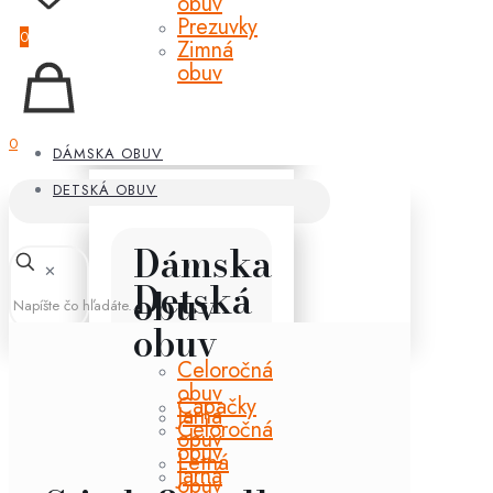
obuv
Prezuvky
0
Zimná
obuv
0
DÁMSKA OBUV
DETSKÁ OBUV
Dámska
✕
Detská
obuv
obuv
Celoročná
obuv
Capačky
Jarná
Celoročná
obuv
obuv
Letná
Jarná
obuv