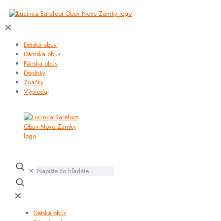
✕
Detská obuv
Dámska obuv
Pánska obuv
Doplnky
Značky
Výpredaj
✕
✕
Detská obuv