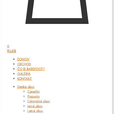
0
Košík
DOMOV
OBCHOD
ČO JE BAREFOOT?
GALÉRIA
KONTAKT
Detská obuv
Capačky
Prezuvky
Celoročná obuv
Jarná obuv
Letná obuv