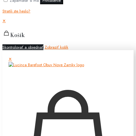
Zapamätať si ma
Prihlásenie
Stratili ste heslo?
✕
Košík
Skontrolovať a objednať
Zobraziť košík
✕