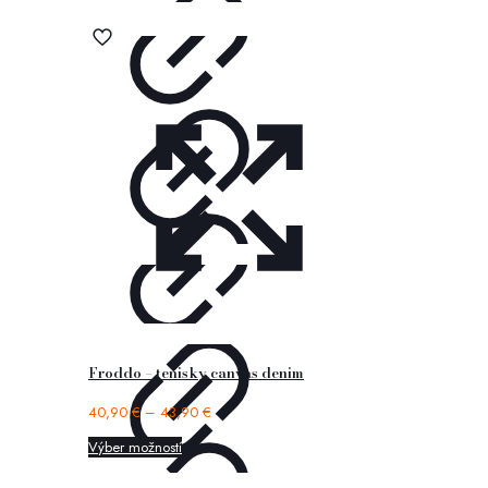
Froddo – tenisky canvas denim
40,90
€
–
43,90
€
Výber možností