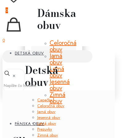
Dámska
0
obuv
0
Celoročná
obuv
DETSKÁ OBUV
Jarná
obuv
Detská
Letná
obuv
✕
obuv
Jesenná
obuv
Zimná
obuv
Capačky
Celoročná obuv
Jarná obuv
Jesenná obuv
Letná obuv
PÁNSKA OBUV
Prezuvky
Zimná obuv