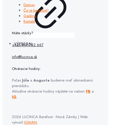
Domov
Čo je barefoot?
Galéria
Kontakt
Máte otázky?
VÝPREDAJ
+421 917 782 667
info@lucinca.sk
Otváracie hodiny:
Počas
Júla
a
Augusta
budeme mať obmedzenú
prevádzku.
Aktuálne otváracie hodiny nájdete na našom
FB
a
IG
.
2026 LUCINCA Barefoot - Nové Zámky | Web
vytvoril
IGMAN
.