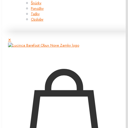
Šnúrky
Ponožky
Tašky
Ozdoby
✕