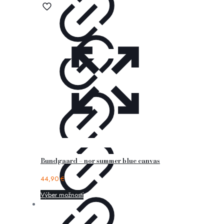
Bundgaard – nor summer blue canvas
44,90
€
Výber možností