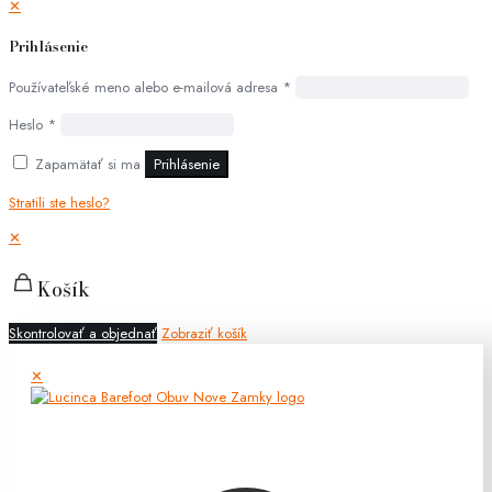
✕
Prihlásenie
Používateľské meno alebo e-mailová adresa
*
Heslo
*
Zapamätať si ma
Prihlásenie
Stratili ste heslo?
✕
Košík
Skontrolovať a objednať
Zobraziť košík
✕