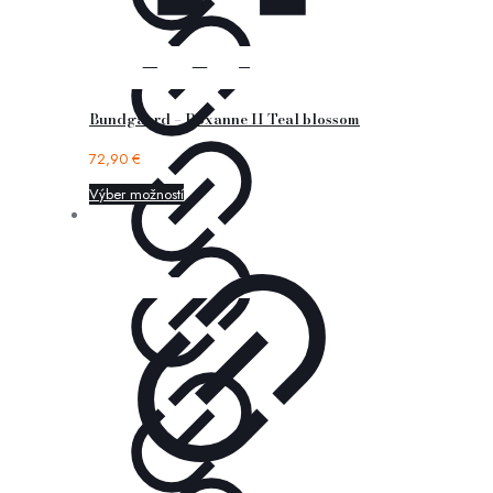
Bundgaard – Roxanne II Teal blossom
72,90
€
Výber možností