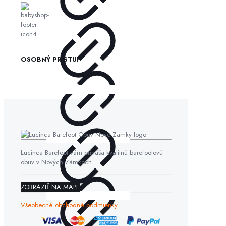
OSOBNÝ PRÍSTUP
Lucinca Barefoot vám prináša kvalitnú barefootovú
obuv v Nových Zámkoch.
ZOBRAZIŤ NA MAPE
Všeobecné obchodné podmienky