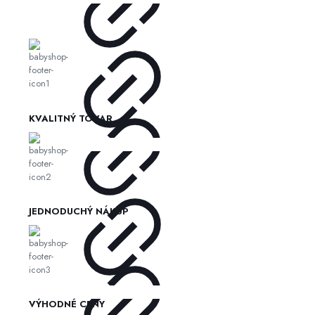
KVALITNÝ TOVAR
JEDNODUCHÝ NÁKUP
VÝHODNÉ CENY