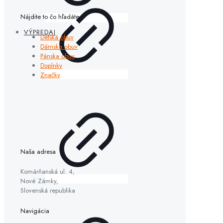
Nájdite to čo hľadáte
VÝPREDAJ
Detská obuv
Dámska obuv
Pánska obuv
Doplnky
Značky
Naša adresa
Komárňanská ul. 4,
Nové Zámky,
Slovenská republika
Navigácia