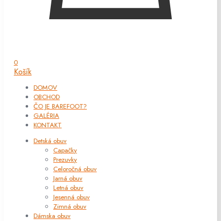
0
Košík
DOMOV
OBCHOD
ČO JE BAREFOOT?
GALÉRIA
KONTAKT
Detská obuv
Capačky
Prezuvky
Celoročná obuv
Jarná obuv
Letná obuv
Jesenná obuv
Zimná obuv
Dámska obuv