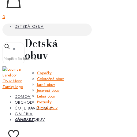
0
DETSKÁ OBUV
Detská
✕
obuv
Capačky
Celoročná obuv
Jarná obuv
Jesenná obuv
Letná obuv
DOMOV
Prezuvky
OBCHOD
Zimná obuv
ČO JE BAREFOOT?
GALÉRIA
DÁMSKA OBUV
KONTAKT