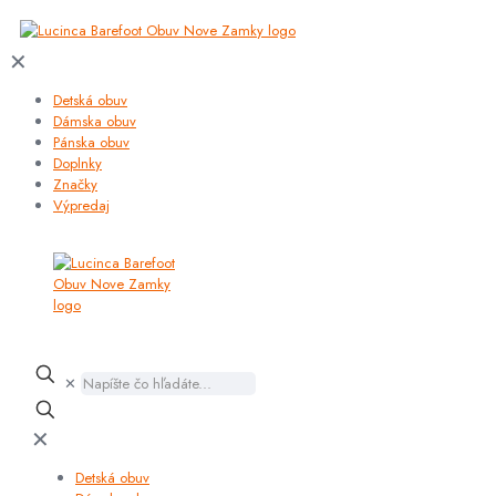
✕
Detská obuv
Dámska obuv
Pánska obuv
Doplnky
Značky
Výpredaj
✕
✕
Detská obuv