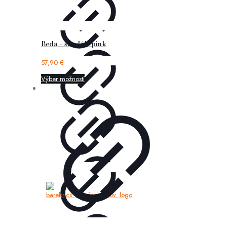
Beda – sandále pink
57,90
€
Výber možností