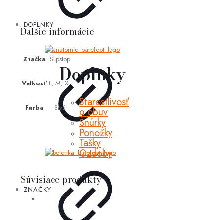
DOPLNKY
Ďalšie informácie
Značka
Slipstop
Doplnky
Veľkosť
L, M, XL
Starostlivosť
Farba
Sivá
o obuv
Šnúrky
Ponožky
Tašky
Ozdoby
Súvisiace produkty
ZNAČKY