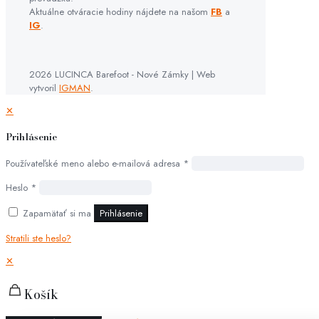
Aktuálne otváracie hodiny nájdete na našom
FB
a
IG
.
2026 LUCINCA Barefoot - Nové Zámky | Web
vytvoril
IGMAN
.
✕
Prihlásenie
Používateľské meno alebo e-mailová adresa
*
Heslo
*
Zapamätať si ma
Prihlásenie
Stratili ste heslo?
✕
Košík