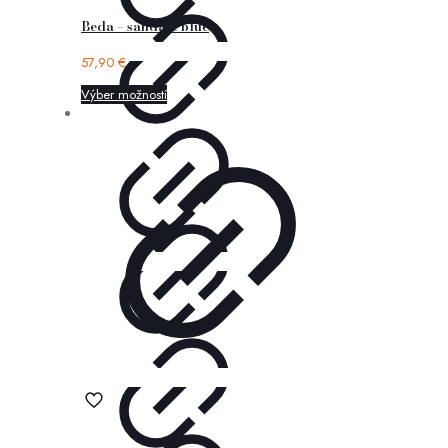
Beda – sandále blue
57,90
€
Výber možností