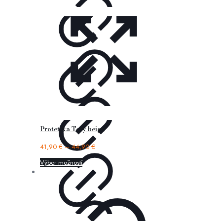
Protetika Tery beige
41,90
€
–
44,90
€
Výber možností