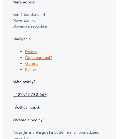
Naša adresa
Komárňanská ul. 4,
Nové Zámky,
Slovenská republika
Navigácia
Domov
Čo je barefoot?
Galéria
Kontakt
Máte otázky?
+421 917 782 667
info@lucinca.sk
Otváracie hodiny:
Počas
Júla
a
Augusta
budeme mať obmedzenú
prevádzku.