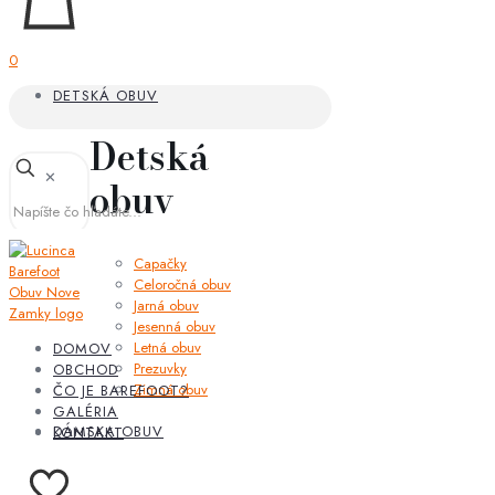
0
DETSKÁ OBUV
Detská
✕
obuv
Capačky
Celoročná obuv
Jarná obuv
Jesenná obuv
Letná obuv
DOMOV
Prezuvky
OBCHOD
Zimná obuv
ČO JE BAREFOOT?
GALÉRIA
DÁMSKA OBUV
KONTAKT