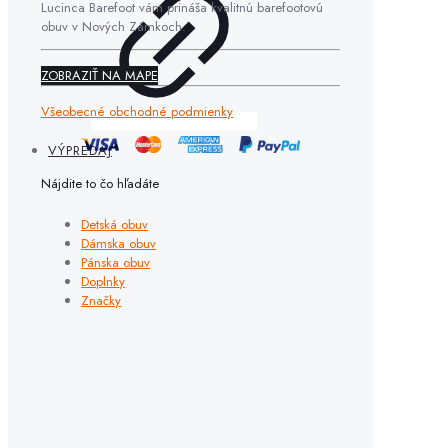
Lucinca Barefoot vám prináša kvalitnú barefootovú
obuv v Nových Zámkoch.
ZOBRAZIŤ NA MAPE
Všeobecné obchodné podmienky
VÝPREDAJ
Nájdite to čo hľadáte
Detská obuv
Dámska obuv
Pánska obuv
Doplnky
Značky