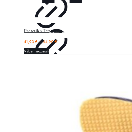
Protetika Tery jeans
41,90
€
–
44,90
€
Výber možností