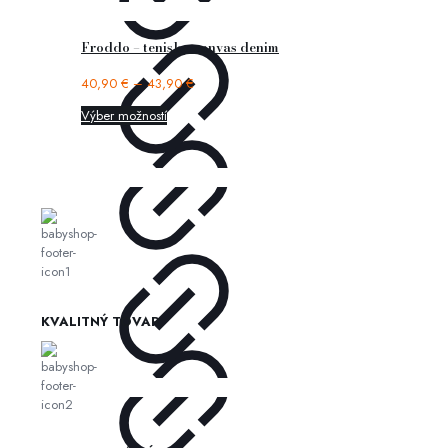
Froddo – tenisky canvas denim
40,90
€
–
43,90
€
Výber možností
KVALITNÝ TOVAR