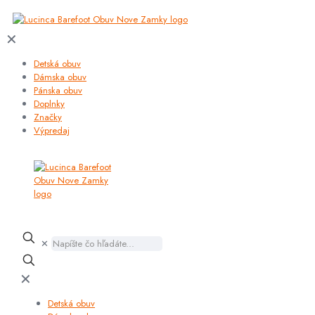
✕
Detská obuv
Dámska obuv
Pánska obuv
Doplnky
Značky
Výpredaj
✕
✕
Detská obuv