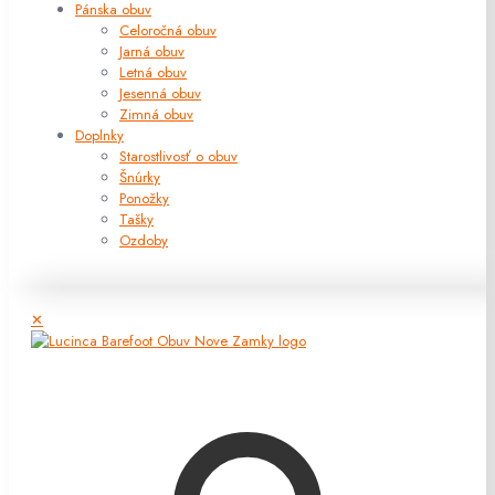
Pánska obuv
Celoročná obuv
Jarná obuv
Letná obuv
Jesenná obuv
Zimná obuv
Doplnky
Starostlivosť o obuv
Šnúrky
Ponožky
Tašky
Ozdoby
✕