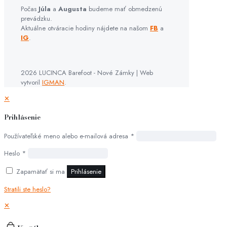
Počas
Júla
a
Augusta
budeme mať obmedzenú
prevádzku.
Aktuálne otváracie hodiny nájdete na našom
FB
a
IG
.
2026 LUCINCA Barefoot - Nové Zámky | Web
vytvoril
IGMAN
.
✕
Prihlásenie
Používateľské meno alebo e-mailová adresa
*
Heslo
*
Zapamätať si ma
Prihlásenie
Stratili ste heslo?
✕