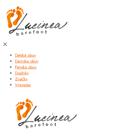
✕
Detská obuv
Dámska obuv
Pánska obuv
Doplnky
Značky
Výpredaj