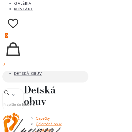
GALÉRIA
KONTAKT
0
0
DETSKÁ OBUV
Detská
✕
obuv
Capačky
Celoročná obuv
Jarná obuv