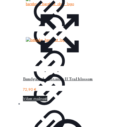
Bundgaard – Roxanne II Teal blossom
72,90
€
Výber možností