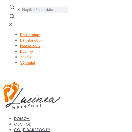
✕
✕
Detská obuv
Dámska obuv
Pánska obuv
Doplnky
Značky
Výpredaj
DOMOV
OBCHOD
ČO JE BAREFOOT?