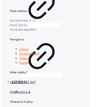
Naša adresa
Komárňanská ul. 4,
Nové Zámky,
Slovenská republika
Navigácia
Domov
Čo je barefoot?
Galéria
Kontakt
Máte otázky?
VÝPREDAJ
+421 917 782 667
info@lucinca.sk
Otváracie hodiny: