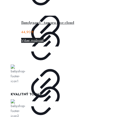
Bundgaard – tamara rose cloud
44,90
€
Výber možností
KVALITNÝ TOVAR