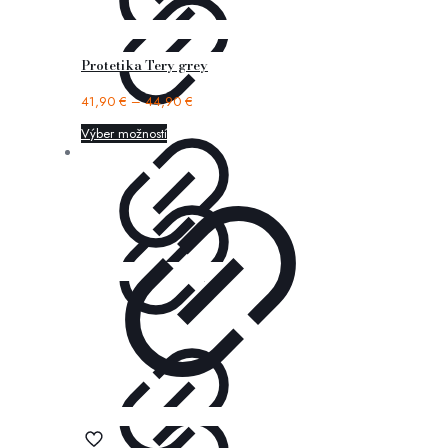
Protetika Tery grey
41,90
€
–
44,90
€
Výber možností