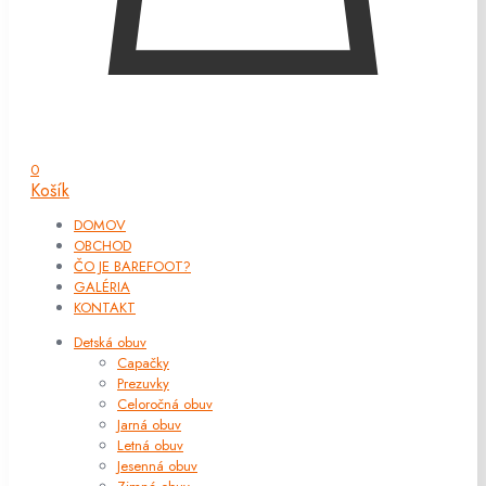
0
Košík
DOMOV
OBCHOD
ČO JE BAREFOOT?
GALÉRIA
KONTAKT
Detská obuv
Capačky
Prezuvky
Celoročná obuv
Jarná obuv
Letná obuv
Jesenná obuv