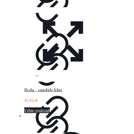
Beda – sandále blue
57,90
€
Výber možností