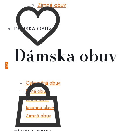
Zimná obuv
DÁMSKA OBUV
Dámska obuv
0
Celoročná obuv
Jarná obuv
Letná obuv
Jesenná obuv
Zimná obuv