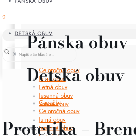
PÁNSKA OBUV
0
Pánska obuv
DETSKÁ OBUV
✕
Detská obuv
Celoročná obuv
Jarná obuv
Letná obuv
Jesenná obuv
Capačky
Zimná obuv
Celoročná obuv
Jarná obuv
Protetika – Bre
Jesenná obuv
DOPLNKY