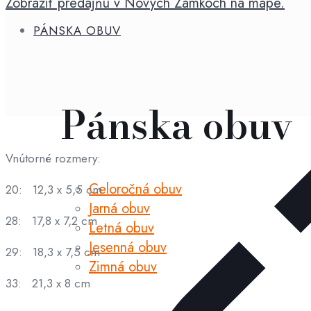
Zobraziť predajňu v Nových Zámkoch na mape.
PÁNSKA OBUV
Pánska obuv
Vnútorné rozmery:
Celoročná obuv
20: 12,3 x 5,5 cm
Jarná obuv
28: 17,8 x 7,2 cm
Letná obuv
Jesenná obuv
29: 18,3 x 7,5 cm
Zimná obuv
33: 21,3 x 8 cm