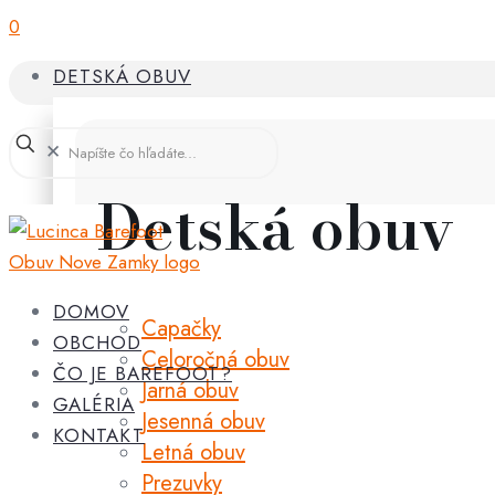
0
DETSKÁ OBUV
✕
Detská obuv
DOMOV
Capačky
OBCHOD
Celoročná obuv
ČO JE BAREFOOT?
Jarná obuv
GALÉRIA
Jesenná obuv
KONTAKT
Letná obuv
Prezuvky