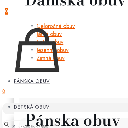
0
Celoročná obuv
Jarná obuv
Letná obuv
Jesenná obuv
Zimná obuv
PÁNSKA OBUV
0
DETSKÁ OBUV
Pánska obuv
✕