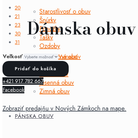
20
Starostlivosť o obuv
21
Dámska obuv
Šnúrky
23
Ponožky
30
Tašky
31
Ozdoby
Celoročná obuv
Veľkosť
Vymazať
Jarná obuv
množstvo
Pridať do košíka
ZNAČKY
Letná obuv
Milash
+421 917 782 667
Jesenná obuv
-
Facebook
Zimná obuv
Fun
shoes
Zobraziť predajňu v Nových Zámkoch na mape.
fialové
PÁNSKA OBUV