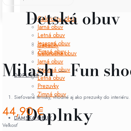
Detská obuv
Celoročná obuv
Jarná obuv
Letná obuv
Jesenná obuv
Capačky
Zimná obuv
Celoročná obuv
Jarná obuv
Milash – Fun sho
Jesenná obuv
DOPLNKY
Letná obuv
Prezuvky
Zimná obuv
Sieťované tenisky, vhodné aj ako prezuvky do interiéru.
44,90
€
Doplnky
DÁMSKA OBUV
Veľkosť