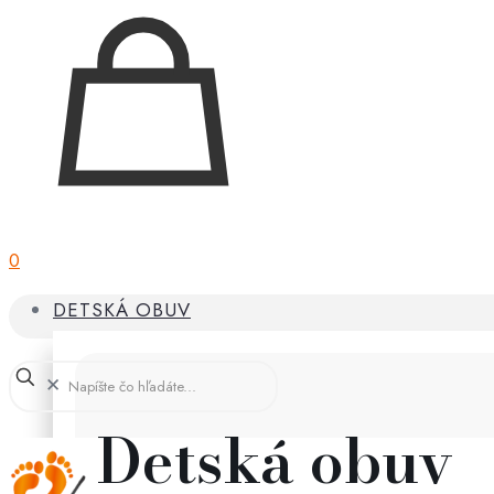
0
DETSKÁ OBUV
✕
Detská obuv