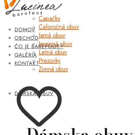
Capačky
Celoročná obuv
DOMOV
Jarná obuv
OBCHOD
Jesenná obuv
ČO JE BAREFOOT?
Letná obuv
GALÉRIA
Prezuvky
KONTAKT
Zimná obuv
DÁMSKA OBUV
Dámska obuv