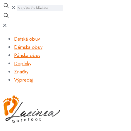
✕
✕
Detská obuv
Dámska obuv
Pánska obuv
Doplnky
Značky
Výpredaj