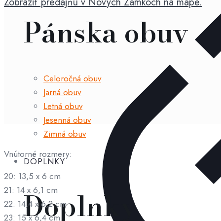
Zobraziť predajňu v Nových Zámkoch na mape.
béžové
Pánska obuv
Celoročná obuv
Jarná obuv
Letná obuv
Jesenná obuv
Zimná obuv
Vnútorné rozmery:
DOPLNKY
20: 13,5 x 6 cm
21: 14 x 6,1 cm
Doplnky
22: 14,4 x 6,2 cm
23: 15 x 6,4 cm