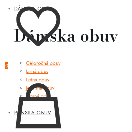
DÁMSKA OBUV
Dámska obuv
Celoročná obuv
0
Jarná obuv
Letná obuv
Jesenná obuv
Zimná obuv
PÁNSKA OBUV