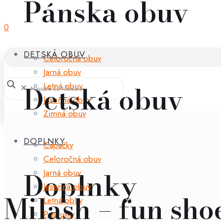
Pánska obuv
0
DETSKÁ OBUV
Celoročná obuv
Jarná obuv
Detská obuv
Letná obuv
✕
Jesenná obuv
Zimná obuv
DOPLNKY
Capačky
Celoročná obuv
Doplnky
Jarná obuv
Jesenná obuv
Milash – fun sho
Letná obuv
Prezuvky