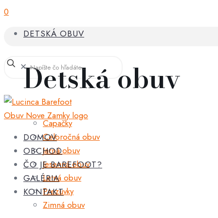
0
DETSKÁ OBUV
Detská obuv
✕
Capačky
Celoročná obuv
DOMOV
Jarná obuv
OBCHOD
Jesenná obuv
ČO JE BAREFOOT?
Letná obuv
GALÉRIA
Prezuvky
KONTAKT
Zimná obuv