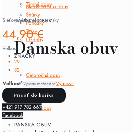
Zimná obuv
Starostlivosť o obuv
Šnúrky
Sieťované barefoot tenisky.
DÁMSKA OBUV
Ponožky
44,90
€
Tašky
Dámska obuv
Ozdoby
Veľkosť
ZNAČKY
29
32
Celoročná obuv
Jarná obuv
Veľkosť
Vymazať
Letná obuv
množstvo
Pridať do košíka
Jesenná obuv
Milash
+421 917 782 667
Zimná obuv
-
Facebook
fun
PÁNSKA OBUV
shoes