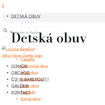
0
DETSKÁ OBUV
Detská obuv
✕
Capačky
Celoročná obuv
DOMOV
Jarná obuv
OBCHOD
Jesenná obuv
ČO JE BAREFOOT?
Letná obuv
GALÉRIA
Prezuvky
KONTAKT
Zimná obuv