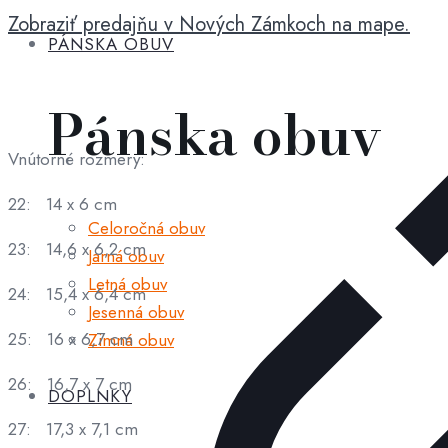
Zobraziť predajňu v Nových Zámkoch na mape.
Fella
PÁNSKA OBUV
modrý
maskáč
Pánska obuv
Vnútorné rozmery:
22: 14 x 6 cm
Celoročná obuv
23: 14,6 x 6,2 cm
Jarná obuv
Letná obuv
24: 15,4 x 6,4 cm
Jesenná obuv
25: 16 x 6,7 cm
Zimná obuv
26: 16,7 x 7 cm
DOPLNKY
27: 17,3 x 7,1 cm