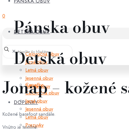
PÁNSKA OBUV
0
Pánska obuv
DETSKÁ OBUV
Detská obuv
✕
Celoročná obuv
Jarná obuv
Letná obuv
Jesenná obuv
Jonap – kožené 
Capačky
Zimná obuv
Celoročná obuv
Jarná obuv
DOPLNKY
Jesenná obuv
Kožené barefoot sandále.
Letná obuv
Prezuvky
Vnútro je textilné.