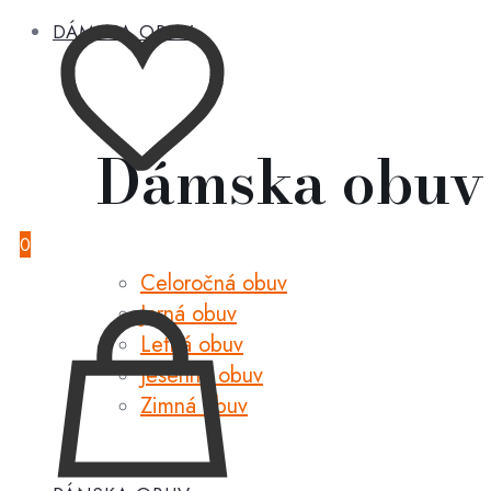
DÁMSKA OBUV
Dámska obuv
0
Celoročná obuv
Jarná obuv
Letná obuv
Jesenná obuv
Zimná obuv