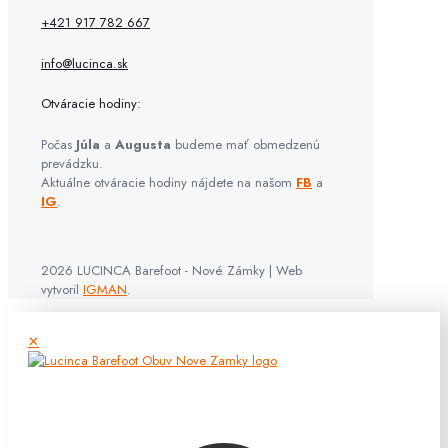
+421 917 782 667
info@lucinca.sk
Otváracie hodiny:
Počas
Júla
a
Augusta
budeme mať obmedzenú
prevádzku.
Aktuálne otváracie hodiny nájdete na našom
FB
a
IG
.
2026 LUCINCA Barefoot - Nové Zámky | Web
vytvoril
IGMAN
.
✕