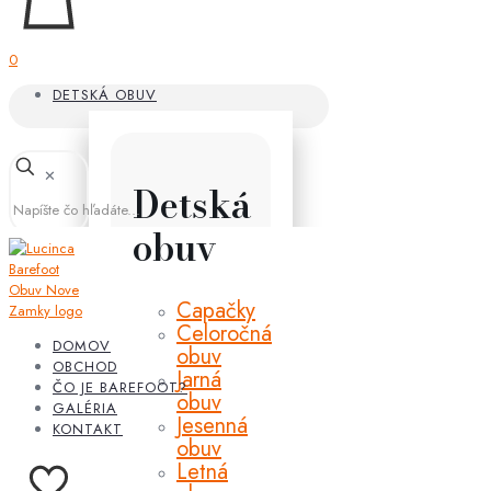
0
DETSKÁ OBUV
✕
Detská
obuv
Capačky
Celoročná
DOMOV
obuv
OBCHOD
Jarná
ČO JE BAREFOOT?
obuv
GALÉRIA
Jesenná
KONTAKT
obuv
Letná