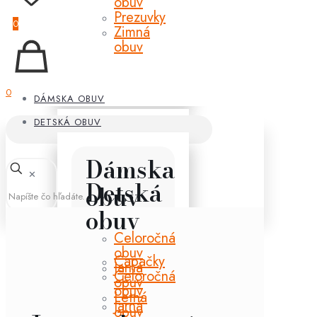
obuv
Prezuvky
0
Zimná
obuv
0
DÁMSKA OBUV
DETSKÁ OBUV
Dámska
✕
Detská
obuv
obuv
Celoročná
obuv
Capačky
Jarná
Celoročná
obuv
obuv
Letná
Jarná
obuv