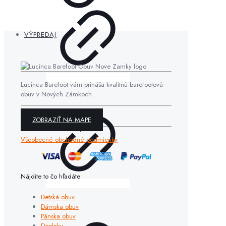
VÝPREDAJ
Lucinca Barefoot vám prináša kvalitnú barefootovú
obuv v Nových Zámkoch.
ZOBRAZIŤ NA MAPE
Všeobecné obchodné podmienky
Nájdite to čo hľadáte
Detská obuv
Dámska obuv
Pánska obuv
Doplnky