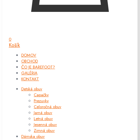
0
Košík
DOMOV
OBCHOD
ČO JE BAREFOOT?
GALÉRIA
KONTAKT
Detská obuv
Capačky
Prezuvky
Celoročná obuv
Jarná obuv
Letná obuv
Jesenná obuv
Zimná obuv
Dámska obuv