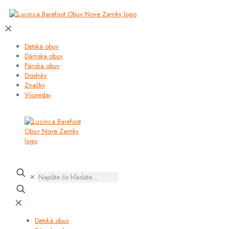
✕
Detská obuv
Dámska obuv
Pánska obuv
Doplnky
Značky
Výpredaj
✕
✕
Detská obuv