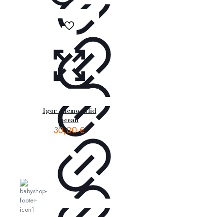
Igor – nemo solid
ocean
30,00
€