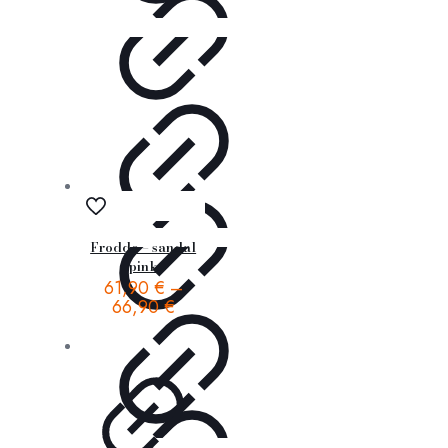
Froddo – sandal
pink
61,90
€
–
66,90
€