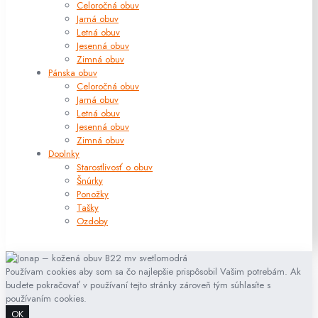
Celoročná obuv
Jarná obuv
Letná obuv
Jesenná obuv
Zimná obuv
Pánska obuv
Celoročná obuv
Jarná obuv
Letná obuv
Jesenná obuv
Zimná obuv
Doplnky
Starostlivosť o obuv
Šnúrky
Ponožky
Tašky
Ozdoby
Používam cookies aby som sa čo najlepšie prispôsobil Vašim potrebám. Ak
budete pokračovať v používaní tejto stránky zároveň tým súhlasíte s
používaním cookies.
OK