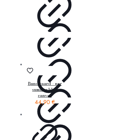
Bundgaard – nor
summer blue
canvas
44,90
€