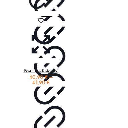
Protetika Roby red
40,90
€
–
41,90
€