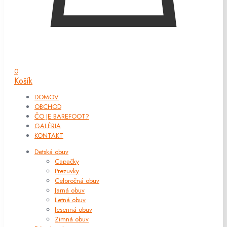
0
Košík
DOMOV
OBCHOD
ČO JE BAREFOOT?
GALÉRIA
KONTAKT
Detská obuv
Capačky
Prezuvky
Celoročná obuv
Jarná obuv
Letná obuv
Jesenná obuv
Zimná obuv