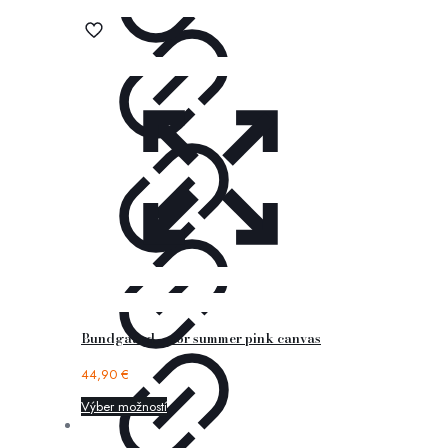
Bundgaard – nor summer pink canvas
44,90
€
Výber možností