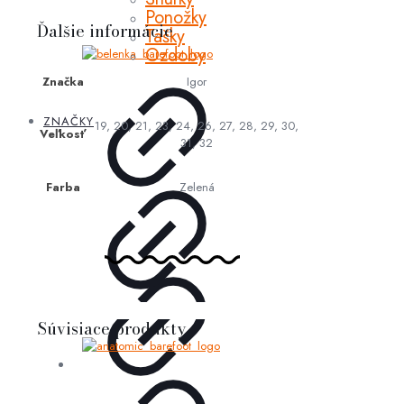
Ponožky
Ďalšie informácie
Tašky
Ozdoby
Značka
Igor
ZNAČKY
19, 20, 21, 23, 24, 26, 27, 28, 29, 30,
Veľkosť
31, 32
Farba
Zelená
Súvisiace produkty