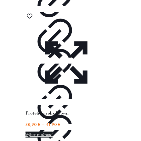
Protetika roby brown
38,90
€
–
41,90
€
Výber možností