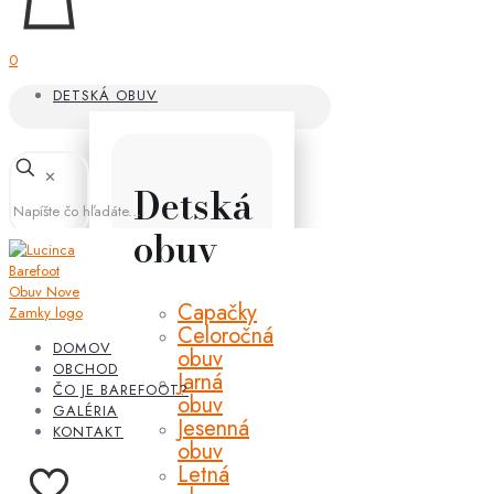
0
DETSKÁ OBUV
✕
Detská
obuv
Capačky
Celoročná
DOMOV
obuv
OBCHOD
Jarná
ČO JE BAREFOOT?
obuv
GALÉRIA
Jesenná
KONTAKT
obuv
Letná