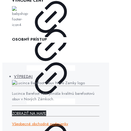
VÝHODNÉ CENY
OSOBNÝ PRÍSTUP
VÝPREDAJ
Lucinca Barefoot vám prináša kvalitnú barefootovú
obuv v Nových Zámkoch.
ZOBRAZIŤ NA MAPE
Všeobecné obchodné podmienky