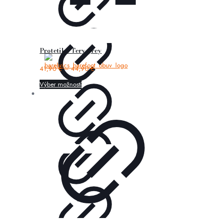
Protetika Tery grey
41,90
€
–
44,90
€
Výber možností