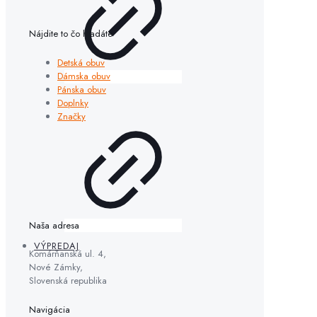
Nájdite to čo hľadáte
Detská obuv
Dámska obuv
Pánska obuv
Doplnky
Značky
Naša adresa
VÝPREDAJ
Komárňanská ul. 4,
Nové Zámky,
Slovenská republika
Navigácia