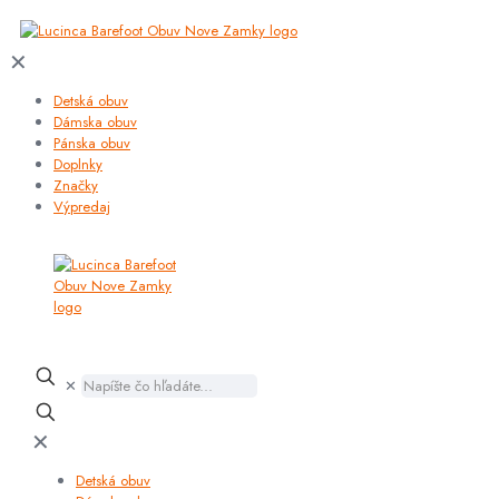
✕
Detská obuv
Dámska obuv
Pánska obuv
Doplnky
Značky
Výpredaj
✕
✕
Detská obuv