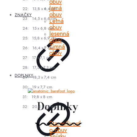
obuv
Jarná
22: 13,8 x 6,4 cm
obuv
ZNAČKY
23: 14,5 x 6,6 cm
Letná
obuv
24: 15 x 6,8 cm
Jesenná
25: 15,8 x 6,9 cm
obuv
Zimná
26: 16,4 x 7 cm
obuv
27: 17 x 7,1 cm
28: 17,5 x 7,3 cm
DOPLNKY
29: 18,3 x 7,4 cm
30: 19 x 7,7 cm
31: 19,8 x 8 cm
Doplnky
32: 20,4 x 7,8 cm
Starostlivosť
o obuv
Šnúrky