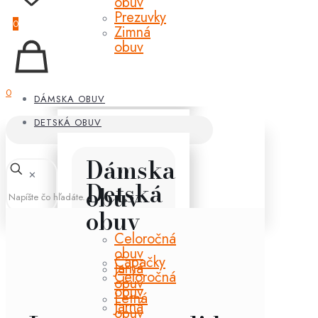
obuv
Prezuvky
0
Zimná
obuv
0
DÁMSKA OBUV
DETSKÁ OBUV
Dámska
✕
Detská
obuv
obuv
Celoročná
obuv
Capačky
Jarná
Celoročná
obuv
obuv
Letná
Jarná
obuv