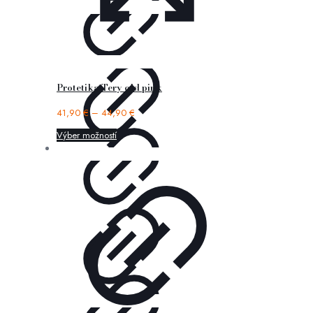
Protetika Tery old pink
41,90
€
–
44,90
€
Výber možností