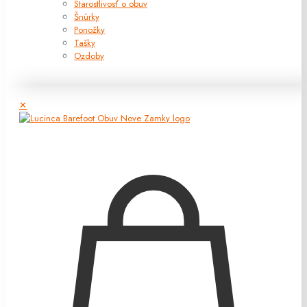
Starostlivosť o obuv
Šnúrky
Ponožky
Tašky
Ozdoby
✕