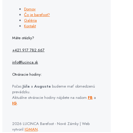
Domov
Čo je barefoot?
Galéria
Kontakt
Máte otázky?
+421 917 782 667
info@lucinca.sk
Otváracie hodiny:
Počas
Júla
a
Augusta
budeme mať obmedzenú
prevádzku.
Aktuálne otváracie hodiny nájdete na našom
FB
a
IG
.
2026 LUCINCA Barefoot - Nové Zámky | Web
vytvoril
IGMAN
.