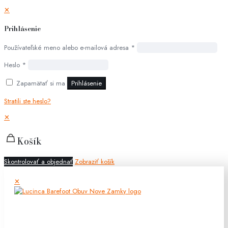
✕
Prihlásenie
Používateľské meno alebo e-mailová adresa
*
Heslo
*
Zapamätať si ma
Prihlásenie
Stratili ste heslo?
✕
Košík
Skontrolovať a objednať
Zobraziť košík
✕