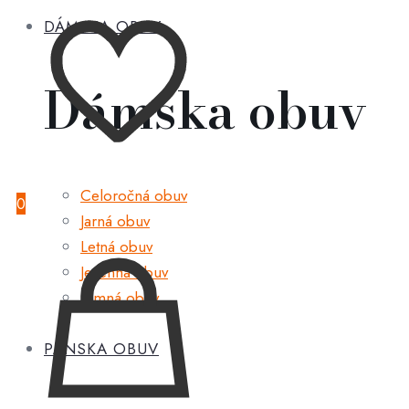
DÁMSKA OBUV
Dámska obuv
Celoročná obuv
0
Jarná obuv
Letná obuv
Jesenná obuv
Zimná obuv
PÁNSKA OBUV