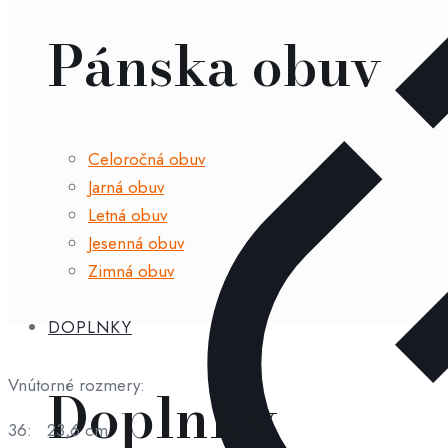
hnedé
Pánska obuv
Celoročná obuv
Jarná obuv
Letná obuv
Jesenná obuv
Zimná obuv
DOPLNKY
Vnútorné rozmery:
Doplnky
36: 23,6 cm