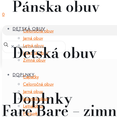
Pánska obuv
0
DETSKÁ OBUV
Celoročná obuv
Jarná obuv
Detská obuv
Letná obuv
✕
Jesenná obuv
Zimná obuv
DOPLNKY
Capačky
Celoročná obuv
Doplnky
Jarná obuv
Jesenná obuv
Fare Bare – zim
Letná obuv
Prezuvky