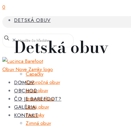
0
DETSKÁ OBUV
Detská obuv
✕
Capačky
Celoročná obuv
DOMOV
Jarná obuv
OBCHOD
Jesenná obuv
ČO JE BAREFOOT?
Letná obuv
GALÉRIA
Prezuvky
KONTAKT
Zimná obuv