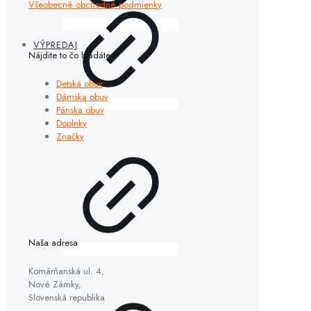
Všeobecné obchodné podmienky
VÝPREDAJ
Nájdite to čo hľadáte
Detská obuv
Dámska obuv
Pánska obuv
Doplnky
Značky
Naša adresa
Komárňanská ul. 4,
Nové Zámky,
Slovenská republika