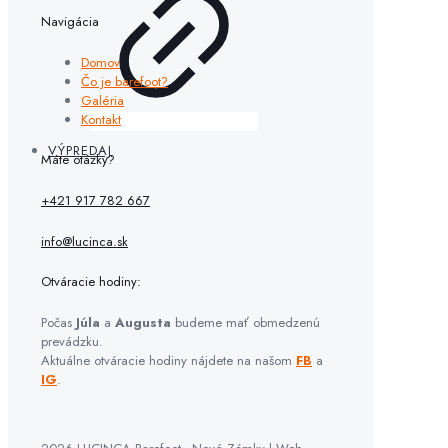
Navigácia
Domov
Čo je barefoot?
Galéria
Kontakt
VÝPREDAJ
Máte otázky?
+421 917 782 667
info@lucinca.sk
Otváracie hodiny:
Počas
Júla
a
Augusta
budeme mať obmedzenú
prevádzku.
Aktuálne otváracie hodiny nájdete na našom
FB
a
IG
.