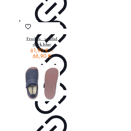
Froddo – sandal
dark blue
61,90
€
–
66,90
€