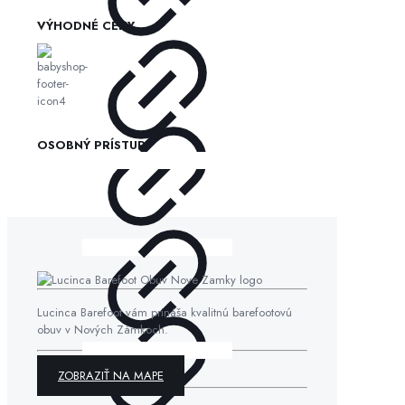
VÝHODNÉ CENY
OSOBNÝ PRÍSTUP
Lucinca Barefoot vám prináša kvalitnú barefootovú
obuv v Nových Zámkoch.
ZOBRAZIŤ NA MAPE