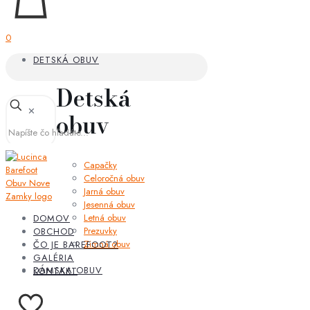
0
DETSKÁ OBUV
Detská
✕
obuv
Capačky
Celoročná obuv
Jarná obuv
Jesenná obuv
Letná obuv
DOMOV
Prezuvky
OBCHOD
Zimná obuv
ČO JE BAREFOOT?
GALÉRIA
DÁMSKA OBUV
KONTAKT