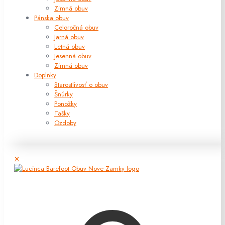
Zimná obuv
Pánska obuv
Celoročná obuv
Jarná obuv
Letná obuv
Jesenná obuv
Zimná obuv
Doplnky
Starostlivosť o obuv
Šnúrky
Ponožky
Tašky
Ozdoby
✕