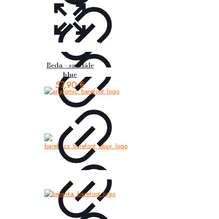
Beda – sandále
blue
57,90
€