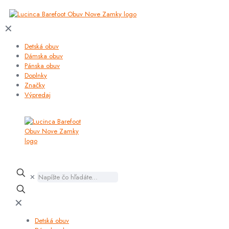
✕
Detská obuv
Dámska obuv
Pánska obuv
Doplnky
Značky
Výpredaj
✕
✕
Detská obuv