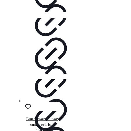
Bundgaard – nor
summer blue
canvas