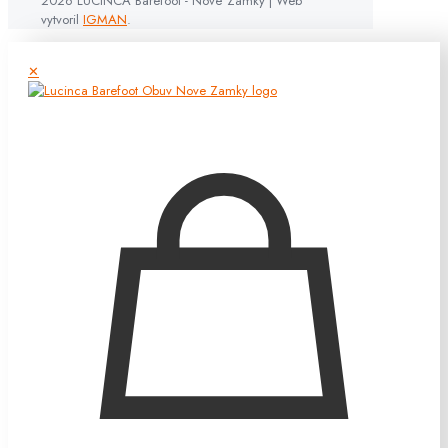
2026 LUCINCA Barefoot - Nové Zámky | Web
vytvoril
IGMAN
.
✕