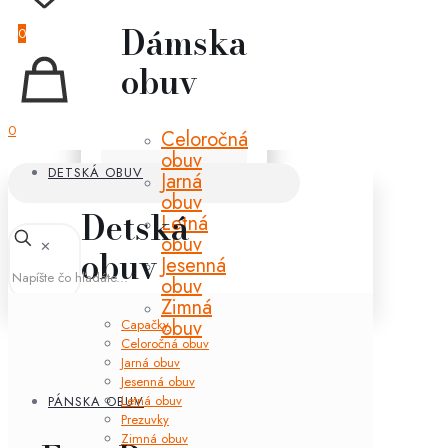
Dámska
0
obuv
0
Celoročná
obuv
DETSKÁ OBUV
Jarná
obuv
Detská
Letná
obuv
✕
obuv
Jesenná
obuv
Zimná
obuv
Capačky
Celoročná obuv
Jarná obuv
Jesenná obuv
Letná obuv
PÁNSKA OBUV
Prezuvky
Zimná obuv