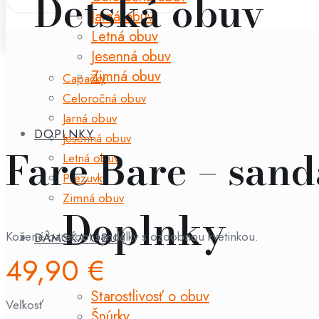
Detská obuv
Jarná obuv
Letná obuv
Jesenná obuv
Zimná obuv
Capačky
Celoročná obuv
Jarná obuv
DOPLNKY
Jesenná obuv
Fare Bare – sand
Letná obuv
Prezuvky
Zimná obuv
Doplnky
Kožené barefoot sandálky s ozdobnou kvetinkou.
DÁMSKA OBUV
49,90
€
Starostlivosť o obuv
Veľkosť
Šnúrky