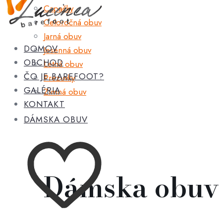
Capačky
Celoročná obuv
Jarná obuv
DOMOV
Jesenná obuv
OBCHOD
Letná obuv
ČO JE BAREFOOT?
Prezuvky
GALÉRIA
Zimná obuv
KONTAKT
DÁMSKA OBUV
Dámska obuv