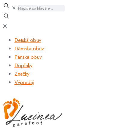
✕
✕
Detská obuv
Dámska obuv
Pánska obuv
Doplnky
Značky
Výpredaj