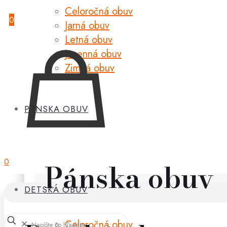
Celoročná obuv
0
Jarná obuv
Letná obuv
Jesenná obuv
Zimná obuv
PÁNSKA OBUV
0
Pánska obuv
DETSKÁ OBUV
Celoročná obuv
✕