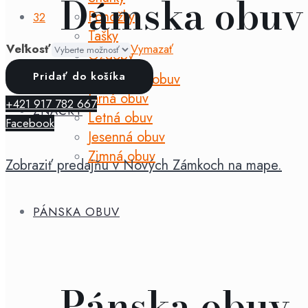
Dámska obuv
Ponožky
32
Tašky
Veľkosť
Vymazať
Ozdoby
množstvo
Pridať do košíka
Celoročná obuv
Fare
Jarná obuv
+421 917 782 667
Bare
ZNAČKY
Letná obuv
Facebook
-
Jesenná obuv
sandále
Zimná obuv
Zobraziť predajňu v Nových Zámkoch na mape.
biele
PÁNSKA OBUV
Pánska obuv