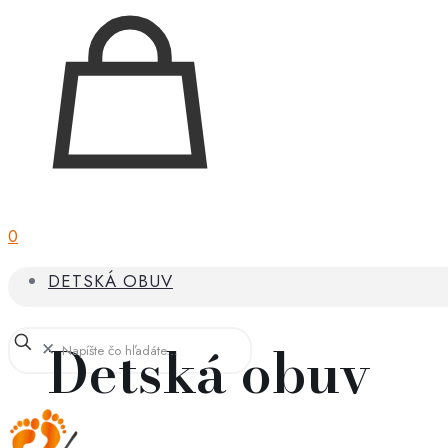
0
DETSKÁ OBUV
Detská obuv
✕