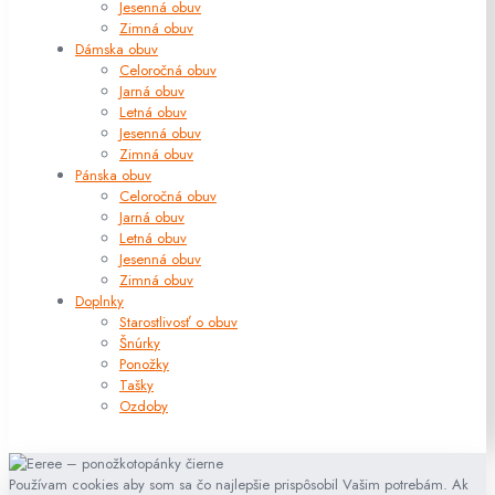
Jesenná obuv
Zimná obuv
Dámska obuv
Celoročná obuv
Jarná obuv
Letná obuv
Jesenná obuv
Zimná obuv
Pánska obuv
Celoročná obuv
Jarná obuv
Letná obuv
Jesenná obuv
Zimná obuv
Doplnky
Starostlivosť o obuv
Šnúrky
Ponožky
Tašky
Ozdoby
Používam cookies aby som sa čo najlepšie prispôsobil Vašim potrebám. Ak