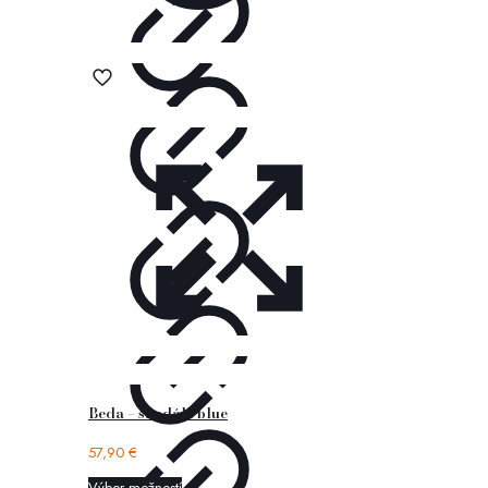
Beda – sandále blue
57,90
€
Výber možností