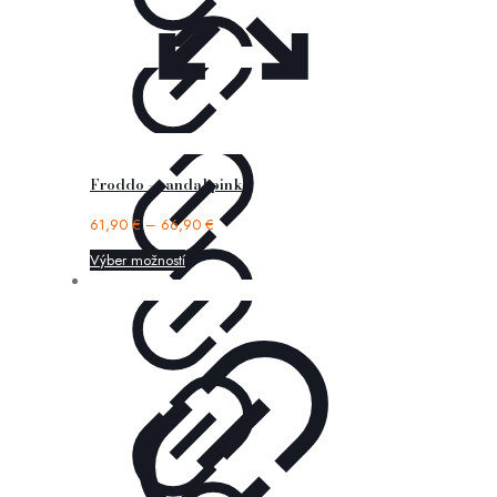
Froddo – sandal pink
61,90
€
–
66,90
€
Výber možností