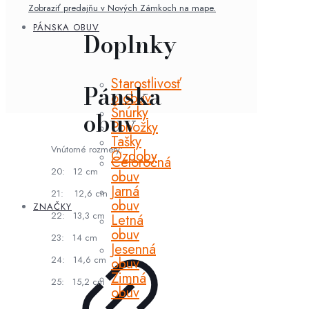
Zobraziť predajňu v Nových Zámkoch na mape.
PÁNSKA OBUV
Doplnky
Starostlivosť
Pánska
o obuv
Šnúrky
obuv
Ponožky
Tašky
Vnútorné rozmery:
Ozdoby
Celoročná
20: 12 cm
obuv
Jarná
21: 12,6 cm
obuv
ZNAČKY
22: 13,3 cm
Letná
obuv
23: 14 cm
Jesenná
24: 14,6 cm
obuv
Zimná
25: 15,2 cm
obuv