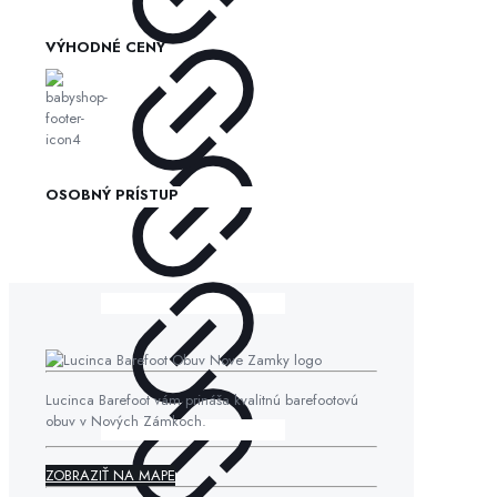
VÝHODNÉ CENY
OSOBNÝ PRÍSTUP
Lucinca Barefoot vám prináša kvalitnú barefootovú
obuv v Nových Zámkoch.
ZOBRAZIŤ NA MAPE