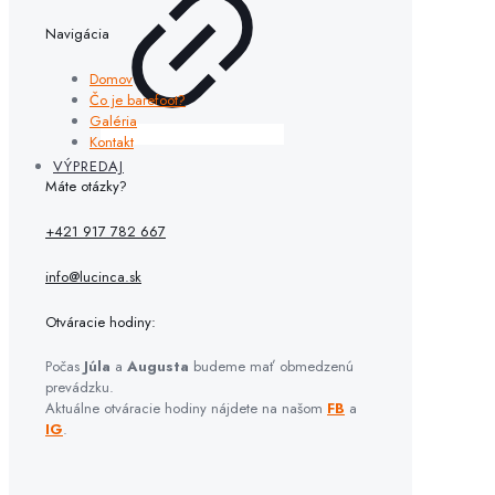
Navigácia
Domov
Čo je barefoot?
Galéria
Kontakt
VÝPREDAJ
Máte otázky?
+421 917 782 667
info@lucinca.sk
Otváracie hodiny:
Počas
Júla
a
Augusta
budeme mať obmedzenú
prevádzku.
Aktuálne otváracie hodiny nájdete na našom
FB
a
IG
.