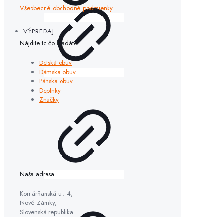
Všeobecné obchodné podmienky
VÝPREDAJ
Nájdite to čo hľadáte
Detská obuv
Dámska obuv
Pánska obuv
Doplnky
Značky
Naša adresa
Komárňanská ul. 4,
Nové Zámky,
Slovenská republika