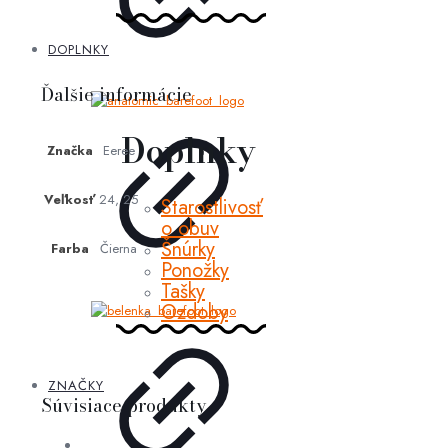
DOPLNKY
Ďalšie informácie
Doplnky
Značka
Eeree
Veľkosť
24, 25
Starostlivosť
o obuv
Šnúrky
Farba
Čierna
Ponožky
Tašky
Ozdoby
ZNAČKY
Súvisiace produkty