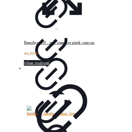
Bundgaard – nor summer pink canvas
44,90
€
Výber možností