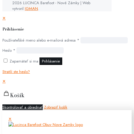
2026 LUCINCA Barefoot - Nové Zámky | Web
vytvoril
IGMAN
.
✕
Prihlásenie
Používateľské meno alebo e-mailová adresa
*
Heslo
*
Zapamätať si ma
Prihlásenie
Stratili ste heslo?
✕
Košík
Skontrolovať a objednať
Zobraziť košík
✕