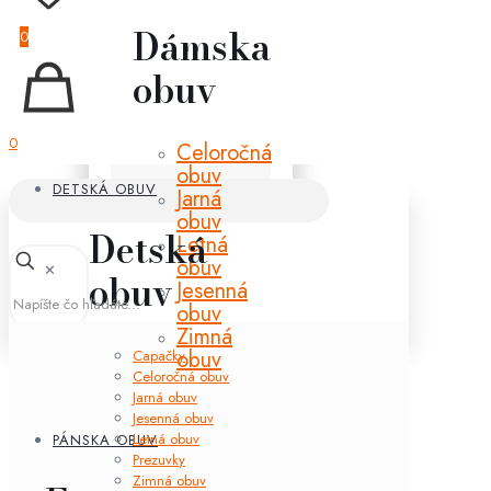
Dámska
0
obuv
0
Celoročná
obuv
DETSKÁ OBUV
Jarná
obuv
Detská
Letná
obuv
✕
obuv
Jesenná
obuv
Zimná
obuv
Capačky
Celoročná obuv
Jarná obuv
Jesenná obuv
Letná obuv
PÁNSKA OBUV
Prezuvky
Zimná obuv