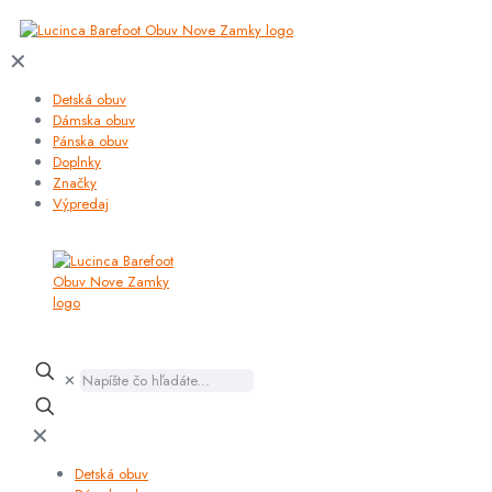
✕
Detská obuv
Dámska obuv
Pánska obuv
Doplnky
Značky
Výpredaj
✕
✕
Detská obuv