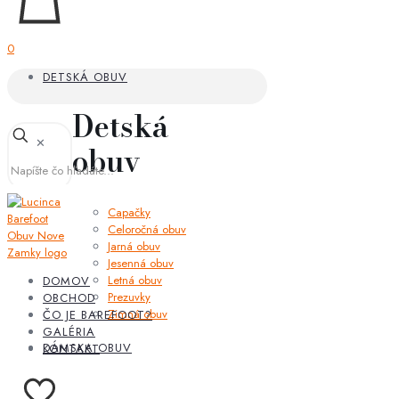
0
DETSKÁ OBUV
Detská
✕
obuv
Capačky
Celoročná obuv
Jarná obuv
Jesenná obuv
Letná obuv
DOMOV
Prezuvky
OBCHOD
Zimná obuv
ČO JE BAREFOOT?
GALÉRIA
DÁMSKA OBUV
KONTAKT