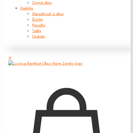
Zimná obuv
Doplnky
Starostlivosť o obuv
Šnúrky
Ponožky
Tašky
Ozdoby
✕