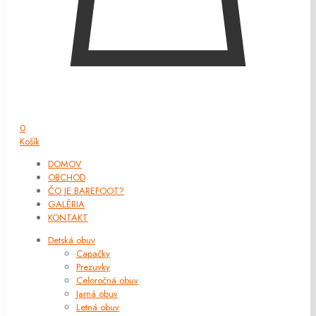
0
Košík
DOMOV
OBCHOD
ČO JE BAREFOOT?
GALÉRIA
KONTAKT
Detská obuv
Capačky
Prezuvky
Celoročná obuv
Jarná obuv
Letná obuv