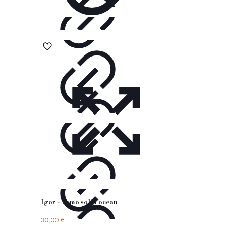
Igor – nemo solid ocean
30,00
€