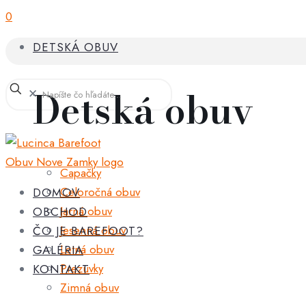
0
DETSKÁ OBUV
Detská obuv
✕
Capačky
Celoročná obuv
DOMOV
Jarná obuv
OBCHOD
Jesenná obuv
ČO JE BAREFOOT?
Letná obuv
GALÉRIA
Prezuvky
KONTAKT
Zimná obuv