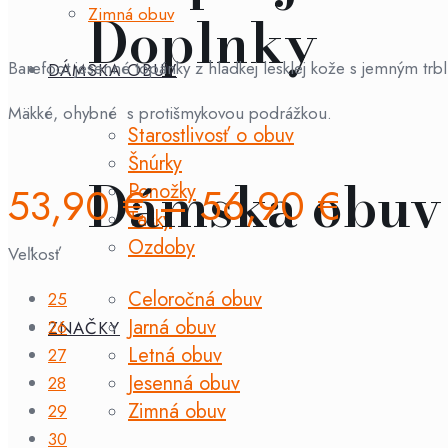
Doplnky
Zimná obuv
Barefoot jesenné topánky z hladkej lesklej kože s jemným trbl
DÁMSKA OBUV
Mäkké, ohybné s protišmykovou podrážkou.
Starostlivosť o obuv
Šnúrky
Dámska obuv
Ponožky
53,90
€
–
56,90
€
Tašky
Ozdoby
Veľkosť
Celoročná obuv
25
Jarná obuv
26
ZNAČKY
Letná obuv
27
Jesenná obuv
28
Zimná obuv
29
30