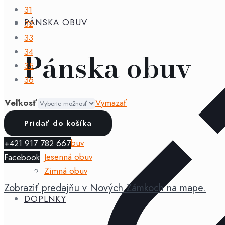
31
PÁNSKA OBUV
32
33
34
Pánska obuv
35
36
Veľkosť
Vymazať
Celoročná obuv
množstvo
Pridať do košíka
Jarná obuv
D.D.step
Letná obuv
+421 917 782 667
-
Jesenná obuv
Facebook
jesenná
Zimná obuv
obuv
Zobraziť predajňu v Nových Zámkoch na mape.
063
DOPLNKY
Black