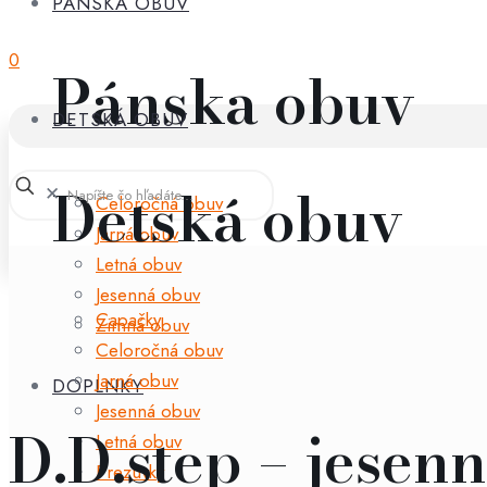
PÁNSKA OBUV
0
Pánska obuv
DETSKÁ OBUV
Detská obuv
✕
Celoročná obuv
Jarná obuv
Letná obuv
Jesenná obuv
Capačky
Zimná obuv
Celoročná obuv
Jarná obuv
DOPLNKY
Jesenná obuv
D.D.step – jesen
Letná obuv
Prezuvky