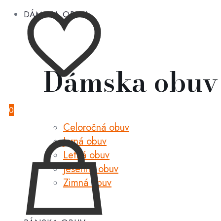
DÁMSKA OBUV
Dámska obuv
0
Celoročná obuv
Jarná obuv
Letná obuv
Jesenná obuv
Zimná obuv