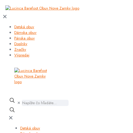
✕
Detská obuv
Dámska obuv
Pánska obuv
Doplnky
Značky
Výpredaj
✕
✕
Detská obuv