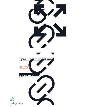
Igor – nemo solid sand
30,00
€
Výber možností