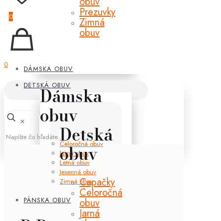
obuv
Prezuvky
0
Zimná
obuv
0
DÁMSKA OBUV
DETSKÁ OBUV
Dámska
obuv
✕
Detská
Celoročná obuv
obuv
Jarná obuv
Letná obuv
Jesenná obuv
Capačky
Zimná obuv
Celoročná
PÁNSKA OBUV
obuv
Jarná