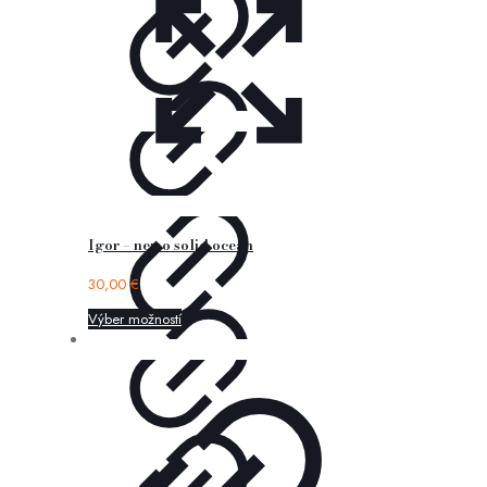
Igor – nemo solid ocean
30,00
€
Výber možností