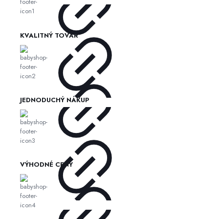
KVALITNÝ TOVAR
JEDNODUCHÝ NÁKUP
VÝHODNÉ CENY