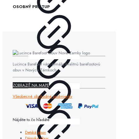
OSOBNÝ PRÍSTUP
Lucinca Barefoot vám prináša kvalitnú barefootovú
obuv v Nových Zámkoch.
ZOBRAZIŤ NA MAPE
Všeobecné obchodné podmienky
Nájdite to čo hľadáte
Detská obuv
Dámska obuv