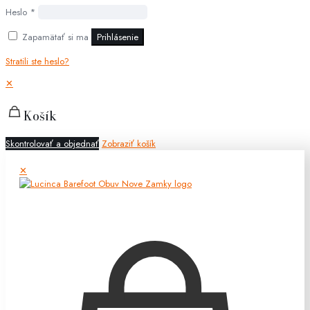
Heslo
*
Zapamätať si ma
Prihlásenie
Stratili ste heslo?
✕
Košík
Skontrolovať a objednať
Zobraziť košík
✕