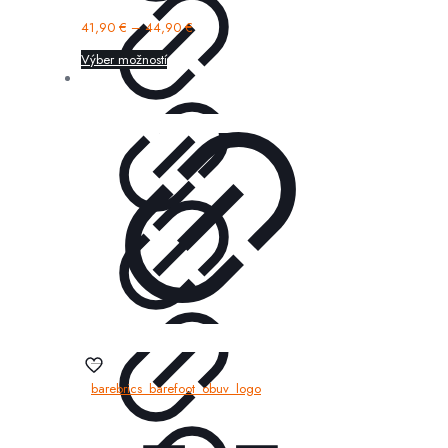
41,90
€
–
44,90
€
Výber možností