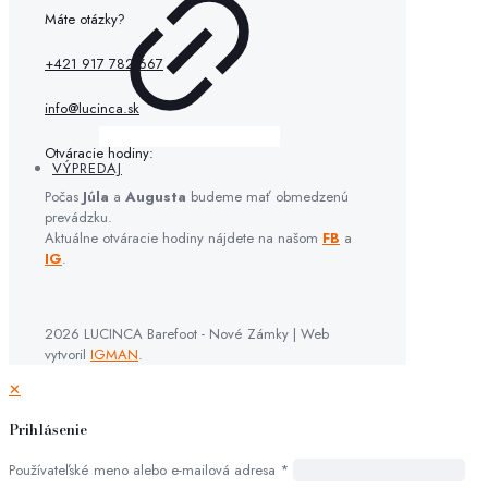
Máte otázky?
+421 917 782 667
info@lucinca.sk
Otváracie hodiny:
VÝPREDAJ
Počas
Júla
a
Augusta
budeme mať obmedzenú
prevádzku.
Aktuálne otváracie hodiny nájdete na našom
FB
a
IG
.
2026 LUCINCA Barefoot - Nové Zámky | Web
vytvoril
IGMAN
.
✕
Prihlásenie
Používateľské meno alebo e-mailová adresa
*