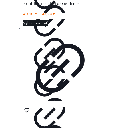
Froddo – tenisky canvas denim
40,90
€
–
43,90
€
Výber možností