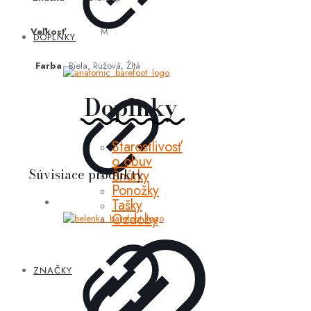
Veľkosť
M
DOPLNKY
Farba
Biela, Ružová, Žltá
Doplnky
Starostlivosť
o obuv
Súvisiace produkty
Šnúrky
Ponožky
Tašky
Ozdoby
ZNAČKY