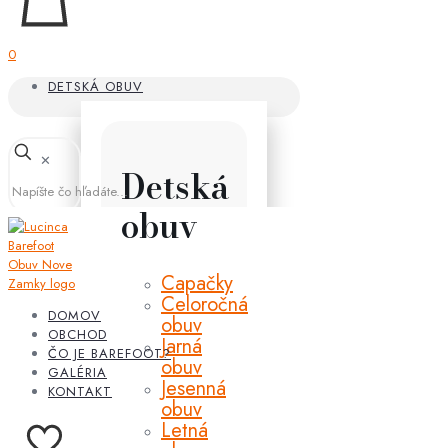
0
DETSKÁ OBUV
✕
Detská
obuv
Capačky
Celoročná
DOMOV
obuv
OBCHOD
Jarná
ČO JE BAREFOOT?
obuv
GALÉRIA
Jesenná
KONTAKT
obuv
Letná