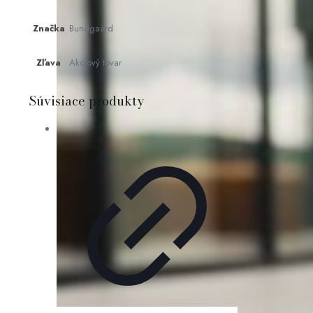
Značka
Bundgaard
Zľava
Akciový tovar
Súvisiace produkty