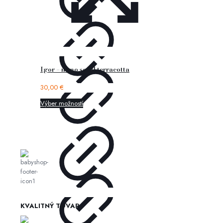
Igor – nemo solid terracotta
30,00
€
Výber možností
KVALITNÝ TOVAR