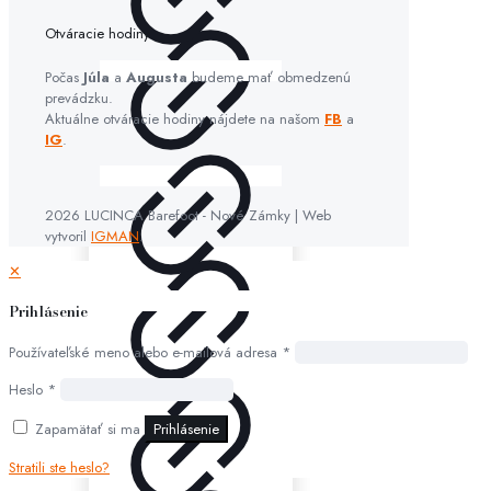
Otváracie hodiny:
Počas
Júla
a
Augusta
budeme mať obmedzenú
prevádzku.
Aktuálne otváracie hodiny nájdete na našom
FB
a
IG
.
2026 LUCINCA Barefoot - Nové Zámky | Web
vytvoril
IGMAN
.
✕
Prihlásenie
Používateľské meno alebo e-mailová adresa
*
Heslo
*
Zapamätať si ma
Prihlásenie
Stratili ste heslo?