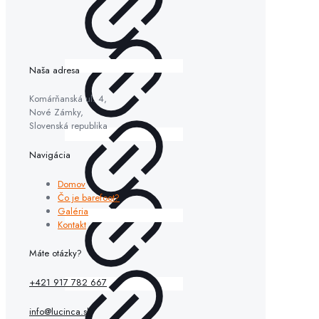
Naša adresa
Komárňanská ul. 4,
Nové Zámky,
Slovenská republika
Navigácia
Domov
Čo je barefoot?
Galéria
Kontakt
Máte otázky?
+421 917 782 667
info@lucinca.sk