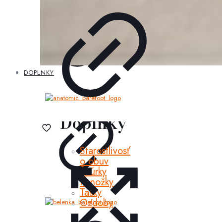
DOPLNKY
Doplnky
Starostlivosť
o obuv
Šnúrky
Ponožky
Tašky
Ozdoby