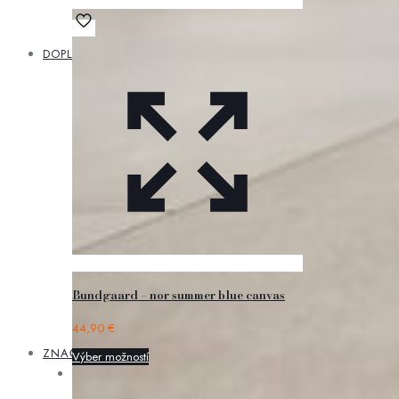
DOPLNKY
Doplnky
Starostlivosť
o obuv
Šnúrky
Ponožky
Tašky
Ozdoby
Bundgaard – nor summer blue canvas
44,90
€
ZNAČKY
Výber možností