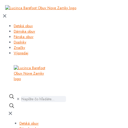
✕
Detská obuv
Dámska obuv
Pánska obuv
Doplnky
Značky
Výpredaj
✕
✕
Detská obuv