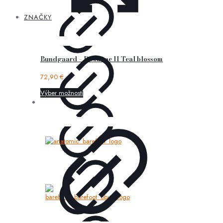
ZNAČKY
Bundgaard – Roxanne II Teal blossom
72,90
€
Výber možností