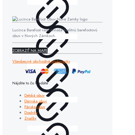
Lucinca Barefoot vám prináša kvalitnú barefootovú
obuv v Nových Zámkoch.
ZOBRAZIŤ NA MAPE
Všeobecné obchodné podmienky
Nájdite to čo hľadáte
Detská obuv
Dámska obuv
Pánska obuv
Doplnky
Značky