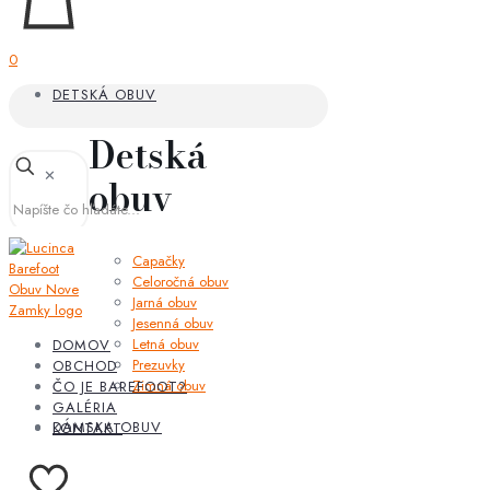
0
DETSKÁ OBUV
Detská
✕
obuv
Capačky
Celoročná obuv
Jarná obuv
Jesenná obuv
Letná obuv
DOMOV
Prezuvky
OBCHOD
Zimná obuv
ČO JE BAREFOOT?
GALÉRIA
DÁMSKA OBUV
KONTAKT