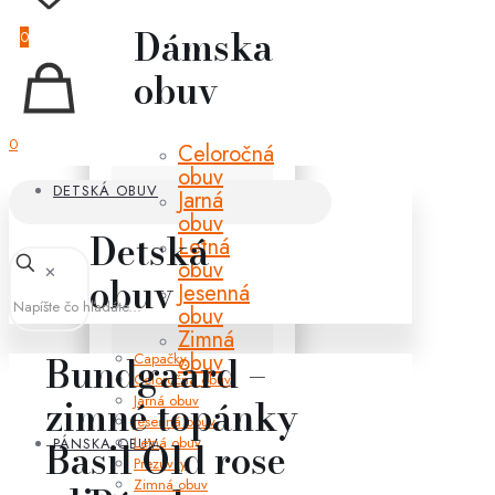
Dámska
0
obuv
0
Celoročná
obuv
DETSKÁ OBUV
Jarná
obuv
Detská
Letná
obuv
✕
obuv
Jesenná
obuv
Zimná
obuv
Bundgaard –
Capačky
Celoročná obuv
Jarná obuv
zimné topánky
Jesenná obuv
Letná obuv
PÁNSKA OBUV
Basil Old rose
Prezuvky
Zimná obuv