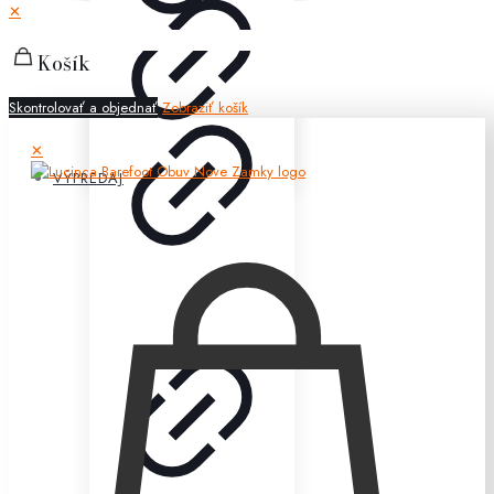
✕
Košík
Skontrolovať a objednať
Zobraziť košík
✕
VÝPREDAJ