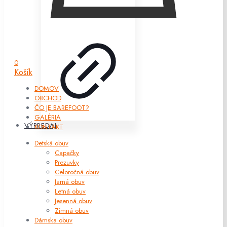
0
Košík
DOMOV
OBCHOD
ČO JE BAREFOOT?
GALÉRIA
VÝPREDAJ
KONTAKT
Detská obuv
Capačky
Prezuvky
Celoročná obuv
Jarná obuv
Letná obuv
Jesenná obuv
Zimná obuv
Dámska obuv