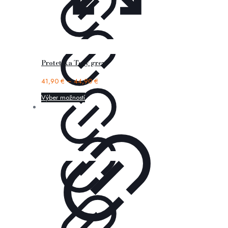
Protetika Tery grey
41,90
€
–
44,90
€
Výber možností