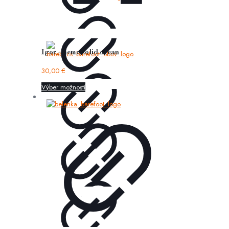
Igor – nemo solid ocean
30,00
€
Výber možností