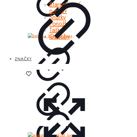
Starostlivosť
o obuv
Šnúrky
Ponožky
Tašky
Ozdoby
ZNAČKY