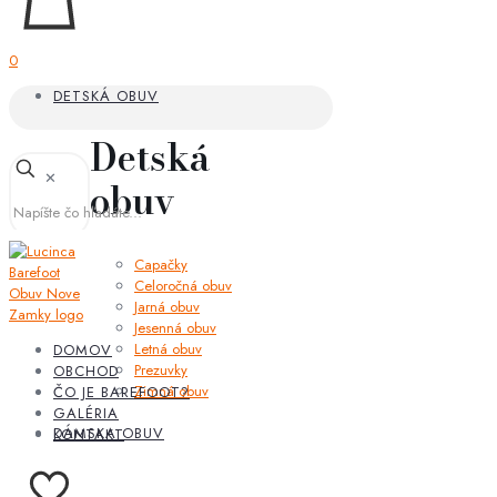
0
DETSKÁ OBUV
Detská
✕
obuv
Capačky
Celoročná obuv
Jarná obuv
Jesenná obuv
Letná obuv
DOMOV
Prezuvky
OBCHOD
Zimná obuv
ČO JE BAREFOOT?
GALÉRIA
DÁMSKA OBUV
KONTAKT