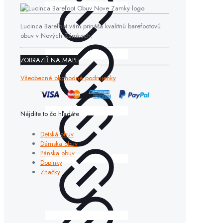
Lucinca Barefoot vám prináša kvalitnú barefootovú
obuv v Nových Zámkoch.
ZOBRAZIŤ NA MAPE
Všeobecné obchodné podmienky
Nájdite to čo hľadáte
Detská obuv
Dámska obuv
Pánska obuv
Doplnky
Značky