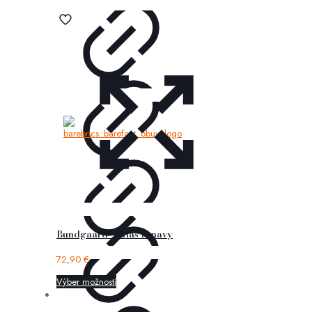
Bundgaard – Silas II navy
72,90
€
Výber možností