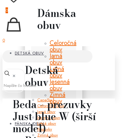
Dámska
0
obuv
0
Celoročná
obuv
DETSKÁ OBUV
Jarná
obuv
Detská
Letná
obuv
✕
obuv
Jesenná
obuv
Zimná
obuv
Beda – prezuvky
Capačky
Celoročná obuv
Jarná obuv
Just blue W (širší
Jesenná obuv
Letná obuv
PÁNSKA OBUV
model)
Prezuvky
Zimná obuv