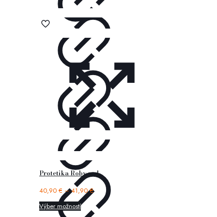
Protetika Roby red
40,90
€
–
41,90
€
Výber možností