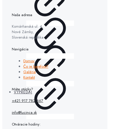
Naša adresa
Komárňanská ul. 4,
Nové Zámky,
Slovenská republika
Navigácia
Domov
Čo je barefoot?
Galéria
Kontakt
Máte otázky?
VÝPREDAJ
+421 917 782 667
info@lucinca.sk
Otváracie hodiny: