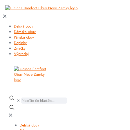
✕
Detská obuv
Dámska obuv
Pánska obuv
Doplnky
Značky
Výpredaj
✕
✕
Detská obuv