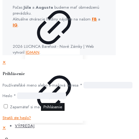
Počas
Júla
a
Augusta
budeme mať obmedzenú
prevádzku.
Aktuálne otváracie hodiny nájdete na našom
FB
a
IG
.
2026 LUCINCA Barefoot - Nové Zámky | Web
vytvoril
IGMAN
.
✕
Prihlásenie
Používateľské meno alebo e-mailová adresa
*
Heslo
*
Zapamätať si ma
Prihlásenie
Stratili ste heslo?
VÝPREDAJ
✕