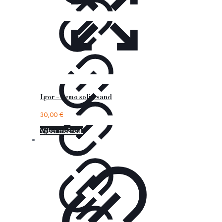
Igor – nemo solid sand
30,00
€
Výber možností