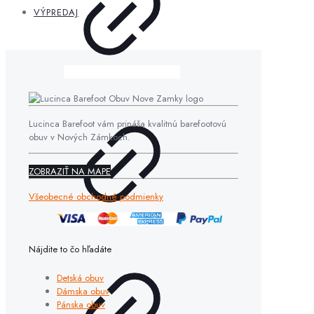
VÝPREDAJ
Lucinca Barefoot vám prináša kvalitnú barefootovú
obuv v Nových Zámkoch.
ZOBRAZIŤ NA MAPE
Všeobecné obchodné podmienky
Nájdite to čo hľadáte
Detská obuv
Dámska obuv
Pánska obuv