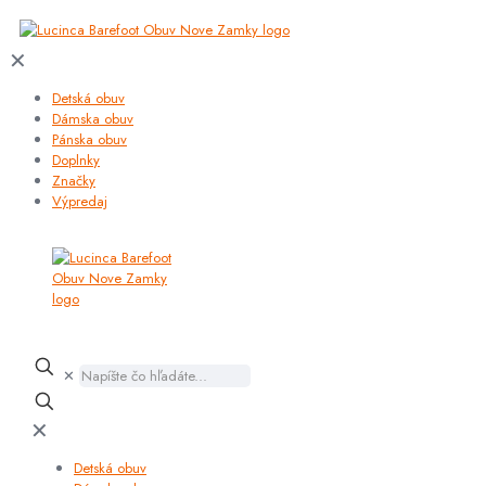
✕
Detská obuv
Dámska obuv
Pánska obuv
Doplnky
Značky
Výpredaj
✕
✕
Detská obuv