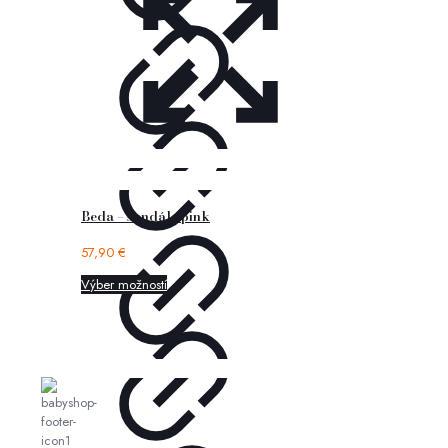
Beda – sandále pink
57,90
€
Výber možností