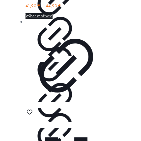
41,90
€
–
44,90
€
Výber možností