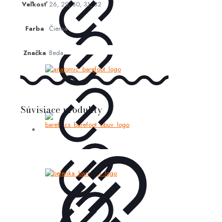
Veľkosť
26, 29, 30, 31, 32
Farba
Čierna
Značka
Beda
Súvisiace produkty