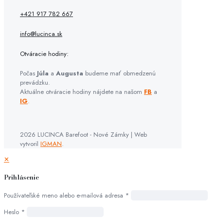
+421 917 782 667
info@lucinca.sk
Otváracie hodiny:
Počas
Júla
a
Augusta
budeme mať obmedzenú
prevádzku.
Aktuálne otváracie hodiny nájdete na našom
FB
a
IG
.
2026 LUCINCA Barefoot - Nové Zámky | Web
vytvoril
IGMAN
.
✕
Prihlásenie
Používateľské meno alebo e-mailová adresa
*
Heslo
*