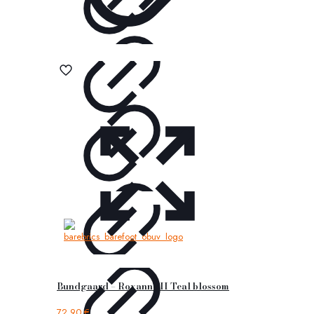
Bundgaard – Roxanne II Teal blossom
72,90
€