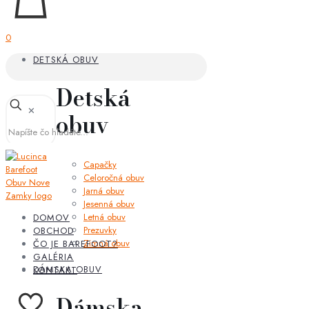
0
DETSKÁ OBUV
Detská
✕
obuv
Capačky
Celoročná obuv
Jarná obuv
Jesenná obuv
Letná obuv
DOMOV
Prezuvky
OBCHOD
Zimná obuv
ČO JE BAREFOOT?
GALÉRIA
DÁMSKA OBUV
KONTAKT
Dámska