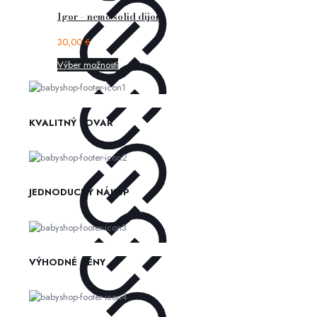
Igor – nemo solid dijon
30,00
€
Výber možností
KVALITNÝ TOVAR
JEDNODUCHÝ NÁKUP
VÝHODNÉ CENY