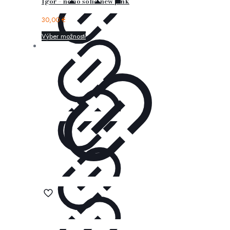
Igor – nemo solid new pink
30,00
€
Výber možností