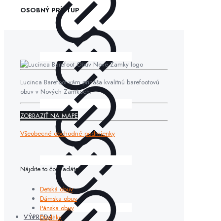
OSOBNÝ PRÍSTUP
Lucinca Barefoot vám prináša kvalitnú barefootovú
obuv v Nových Zámkoch.
ZOBRAZIŤ NA MAPE
Všeobecné obchodné podmienky
Nájdite to čo hľadáte
Detská obuv
Dámska obuv
Pánska obuv
Doplnky