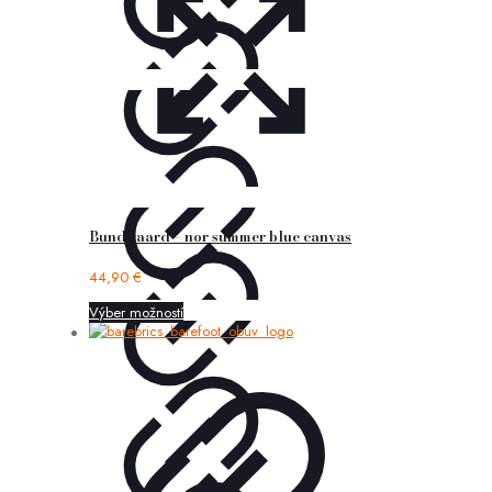
Bundgaard – nor summer blue canvas
44,90
€
Výber možností