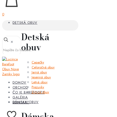
0
DETSKÁ OBUV
✕
Detská
obuv
Capačky
Celoročná
DOMOV
obuv
OBCHOD
Jarná
ČO JE BAREFOOT?
obuv
GALÉRIA
Jesenná
KONTAKT
obuv
Letná