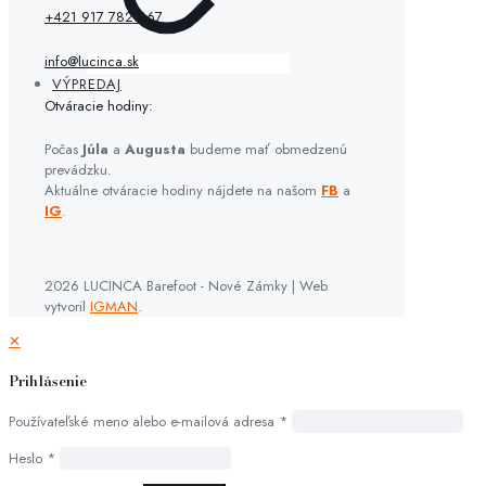
+421 917 782 667
info@lucinca.sk
Otváracie hodiny:
Počas
Júla
a
Augusta
budeme mať obmedzenú
prevádzku.
Aktuálne otváracie hodiny nájdete na našom
FB
a
IG
.
2026 LUCINCA Barefoot - Nové Zámky | Web
VÝPREDAJ
vytvoril
IGMAN
.
✕
Prihlásenie
Používateľské meno alebo e-mailová adresa
*
Heslo
*