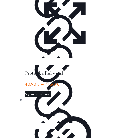
Protetika Roby red
40,90
€
–
41,90
€
Výber možností