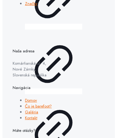
Značky
Naša adresa
VÝPREDAJ
Komárňanská ul. 4,
Nové Zámky,
Slovenská republika
Navigácia
Domov
Čo je barefoot?
Galéria
Kontakt
Máte otázky?