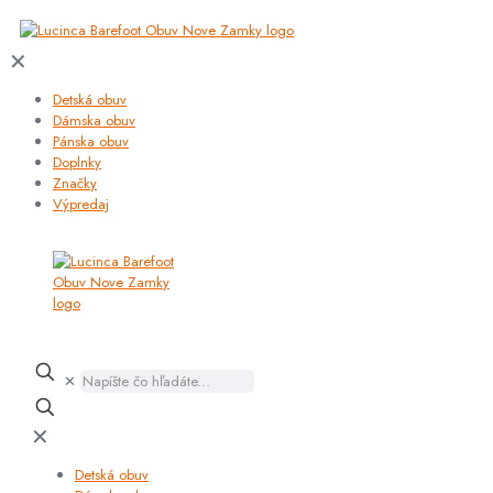
✕
Detská obuv
Dámska obuv
Pánska obuv
Doplnky
Značky
Výpredaj
✕
✕
Detská obuv