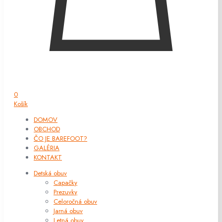
0
Košík
DOMOV
OBCHOD
ČO JE BAREFOOT?
GALÉRIA
KONTAKT
Detská obuv
Capačky
Prezuvky
Celoročná obuv
Jarná obuv
Letná obuv