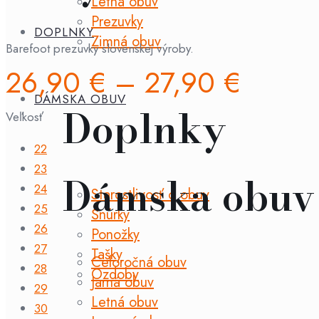
Letná obuv
Prezuvky
DOPLNKY
Zimná obuv
Barefoot prezuvky slovenskej výroby.
26,90
€
–
27,90
€
DÁMSKA OBUV
Doplnky
Veľkosť
22
23
Dámska obuv
24
Starostlivosť o obuv
25
Šnúrky
26
Ponožky
27
Tašky
Celoročná obuv
28
Ozdoby
Jarná obuv
29
Letná obuv
30