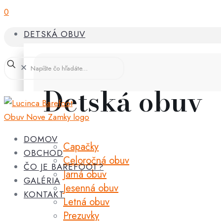
0
DETSKÁ OBUV
✕
Detská obuv
DOMOV
Capačky
OBCHOD
Celoročná obuv
ČO JE BAREFOOT?
Jarná obuv
GALÉRIA
Jesenná obuv
KONTAKT
Letná obuv
Prezuvky