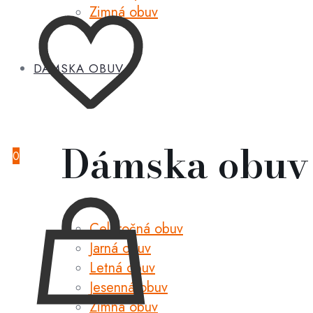
Zimná obuv
DÁMSKA OBUV
Dámska obuv
0
Celoročná obuv
Jarná obuv
Letná obuv
Jesenná obuv
Zimná obuv