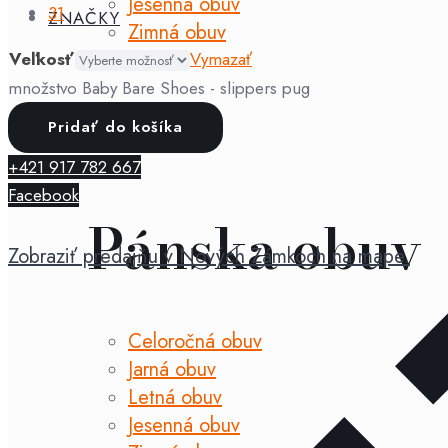
Jesenná obuv
31
ZNAČKY
Zimná obuv
Veľkosť
Vymazať
množstvo Baby Bare Shoes - slippers pug
PÁNSKA OBUV
Pridať do košíka
+421 917 782 667
Facebook
Pánska obuv
Zobraziť predajňu v Nových Zámkoch na mape.
Celoročná obuv
Jarná obuv
Letná obuv
Jesenná obuv