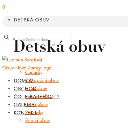
0
DETSKÁ OBUV
Detská obuv
✕
Capačky
Celoročná obuv
DOMOV
Jarná obuv
OBCHOD
Jesenná obuv
ČO JE BAREFOOT?
Letná obuv
GALÉRIA
Prezuvky
KONTAKT
Zimná obuv