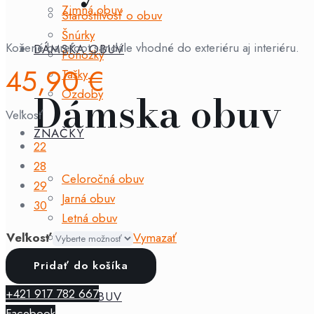
Zimná obuv
Starostlivosť o obuv
Šnúrky
Kožené barefoot sandále vhodné do exteriéru aj interiéru.
DÁMSKA OBUV
Ponožky
45,90
€
Tašky
Dámska obuv
Ozdoby
Veľkosť
ZNAČKY
22
28
Celoročná obuv
29
Jarná obuv
30
Letná obuv
Jesenná obuv
Veľkosť
Vymazať
Zimná obuv
množstvo
Pridať do košíka
Baby
+421 917 782 667
PÁNSKA OBUV
Bare
Facebook