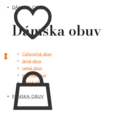
DÁMSKA OBUV
Dámska obuv
Celoročná obuv
0
Jarná obuv
Letná obuv
Jesenná obuv
Zimná obuv
PÁNSKA OBUV