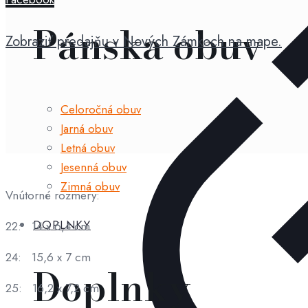
-
sandals
Pánska obuv
Zobraziť predajňu v Nových Zámkoch na mape.
new
waterlily
Celoročná obuv
Jarná obuv
Letná obuv
Jesenná obuv
Zimná obuv
Vnútorné rozmery:
DOPLNKY
22: 14 x 6,4 cm
24: 15,6 x 7 cm
Doplnky
25: 16,2 x 7,2 cm