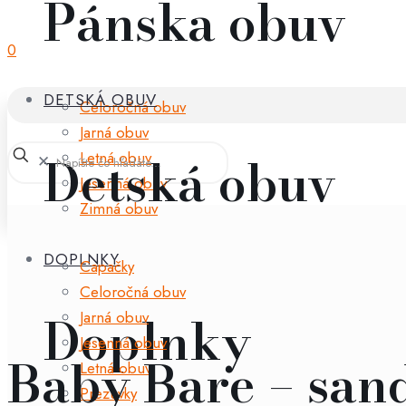
Pánska obuv
0
DETSKÁ OBUV
Celoročná obuv
Jarná obuv
Detská obuv
Letná obuv
✕
Jesenná obuv
Zimná obuv
DOPLNKY
Capačky
Celoročná obuv
Doplnky
Jarná obuv
Jesenná obuv
Baby Bare – sand
Letná obuv
Prezuvky