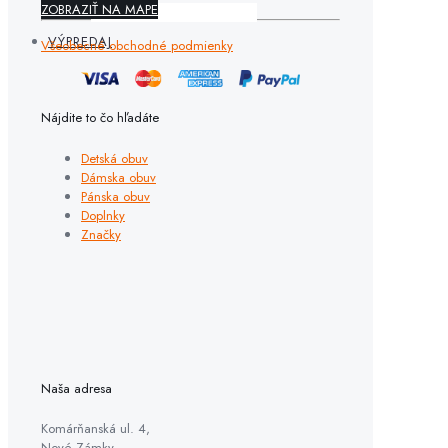
ZOBRAZIŤ NA MAPE
VÝPREDAJ
Všeobecné obchodné podmienky
Nájdite to čo hľadáte
Detská obuv
Dámska obuv
Pánska obuv
Doplnky
Značky
Naša adresa
Komárňanská ul. 4,
Nové Zámky,