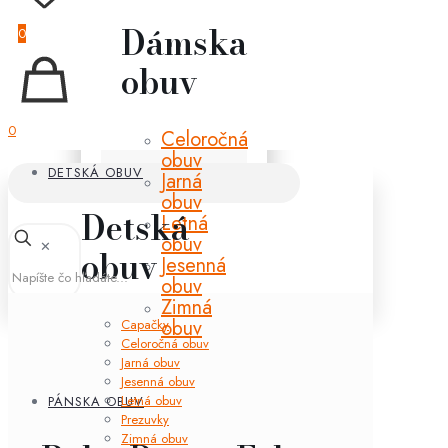
Dámska
0
obuv
0
Celoročná
obuv
DETSKÁ OBUV
Jarná
obuv
Detská
Letná
obuv
✕
obuv
Jesenná
obuv
Zimná
obuv
Capačky
Celoročná obuv
Jarná obuv
Jesenná obuv
Letná obuv
PÁNSKA OBUV
Prezuvky
Zimná obuv