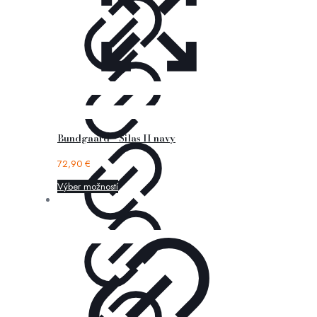
Bundgaard – Silas II navy
72,90
€
Výber možností