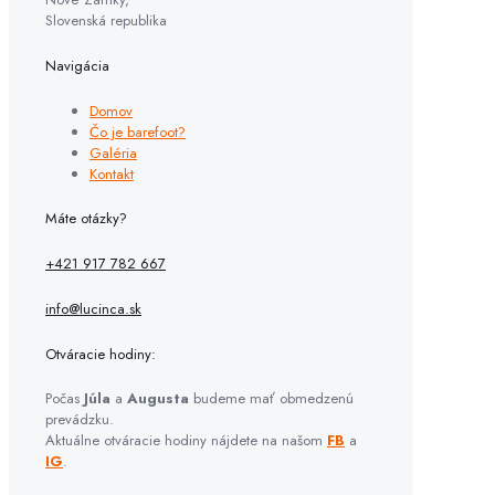
Slovenská republika
Navigácia
Domov
Čo je barefoot?
Galéria
Kontakt
Máte otázky?
+421 917 782 667
info@lucinca.sk
Otváracie hodiny:
Počas
Júla
a
Augusta
budeme mať obmedzenú
prevádzku.
Aktuálne otváracie hodiny nájdete na našom
FB
a
IG
.