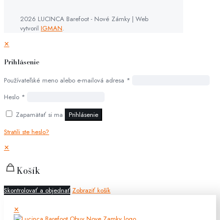
2026 LUCINCA Barefoot - Nové Zámky | Web
vytvoril
IGMAN
.
✕
Prihlásenie
Používateľské meno alebo e-mailová adresa
*
Heslo
*
Zapamätať si ma
Prihlásenie
Stratili ste heslo?
✕
Košík
Skontrolovať a objednať
Zobraziť košík
✕