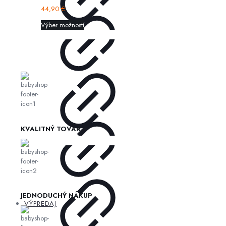
44,90
€
Výber možností
KVALITNÝ TOVAR
JEDNODUCHÝ NÁKUP
VÝPREDAJ