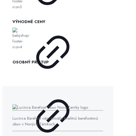
VÝHODNÉ CENY
OSOBNÝ PRÍSTUP
Lucinca Barefoot vám prináša kvalitnú barefootovú
obuv v Nových Zámkoch.