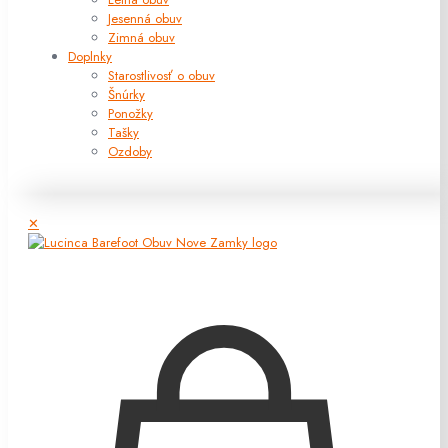
Jesenná obuv
Zimná obuv
Doplnky
Starostlivosť o obuv
Šnúrky
Ponožky
Tašky
Ozdoby
✕