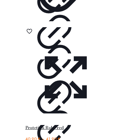
Protetika Roby red
40,90
€
–
41,90
€