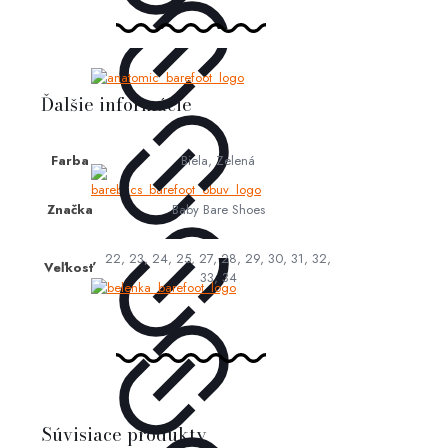
Ďalšie informácie
Farba
Biela, Zelená
Značka
Baby Bare Shoes
22, 23, 24, 25, 27, 28, 29, 30, 31, 32,
Veľkosť
33, 34
Súvisiace produkty