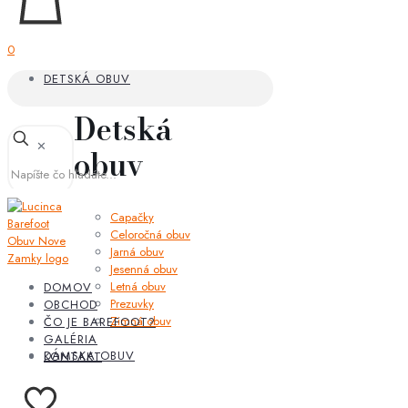
0
DETSKÁ OBUV
Detská
✕
obuv
Capačky
Celoročná obuv
Jarná obuv
Jesenná obuv
Letná obuv
DOMOV
Prezuvky
OBCHOD
Zimná obuv
ČO JE BAREFOOT?
GALÉRIA
DÁMSKA OBUV
KONTAKT