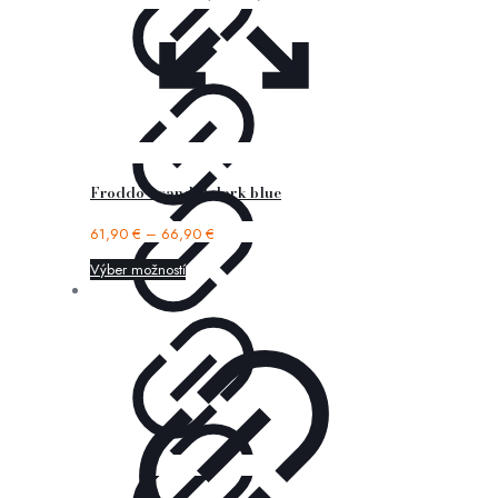
Froddo – sandal dark blue
61,90
€
–
66,90
€
Výber možností