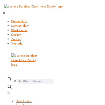
✕
Detská obuv
Dámska obuv
Pánska obuv
Doplnky
Značky
Výpredaj
✕
✕
Detská obuv