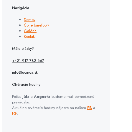
Navigácia
Domov
Čo je barefoot?
Galéria
Kontakt
Máte otázky?
+421 917 782 667
info@lucinca.sk
Otváracie hodiny:
Počas
Júla
a
Augusta
budeme mať obmedzenú
prevádzku.
Aktuálne otváracie hodiny nájdete na našom
FB
a
IG
.