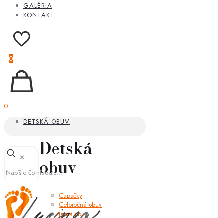
GALÉRIA
KONTAKT
0
0
DETSKÁ OBUV
Detská
✕
obuv
Capačky
Celoročná obuv
Jarná obuv