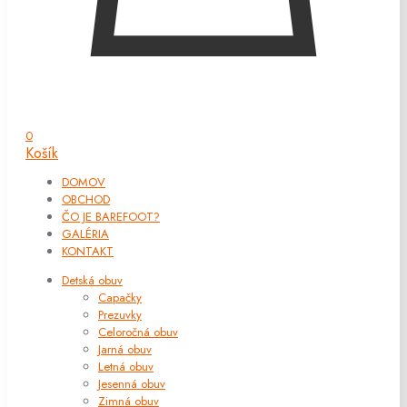
0
Košík
DOMOV
OBCHOD
ČO JE BAREFOOT?
GALÉRIA
KONTAKT
Detská obuv
Capačky
Prezuvky
Celoročná obuv
Jarná obuv
Letná obuv
Jesenná obuv
Zimná obuv