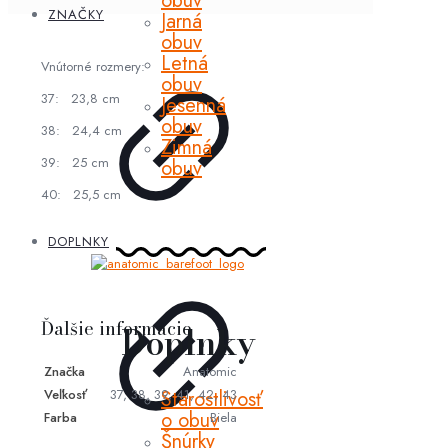
obuv
ZNAČKY
Jarná
obuv
Letná
Vnútorné rozmery:
obuv
37: 23,8 cm
Jesenná
obuv
38: 24,4 cm
Zimná
39: 25 cm
obuv
40: 25,5 cm
DOPLNKY
Ďalšie informácie
Doplnky
Značka
Anatomic
Veľkosť
37, 38, 39, 41, 42, 43
Starostlivosť
o obuv
Farba
Biela
Šnúrky