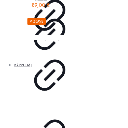
89,00
€
V ZĽAVE
VÝPREDAJ