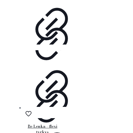
Be Lenka – flexi
tyrkys