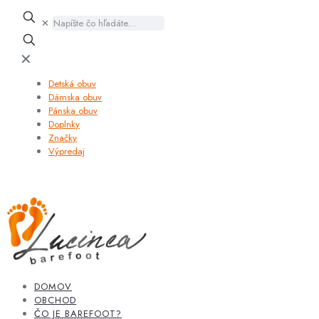
✕
✕
Detská obuv
Dámska obuv
Pánska obuv
Doplnky
Značky
Výpredaj
DOMOV
OBCHOD
ČO JE BAREFOOT?