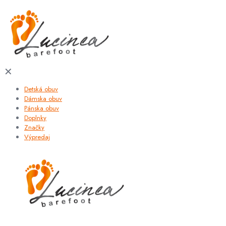
✕
Detská obuv
Dámska obuv
Pánska obuv
Doplnky
Značky
Výpredaj