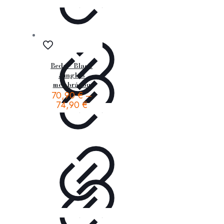
Beda – Black
Jungle s
membránou
70,90
€
–
74,90
€