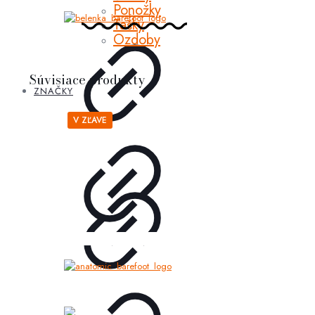
Ponožky
Tašky
Ozdoby
Súvisiace produkty
ZNAČKY
V ZĽAVE