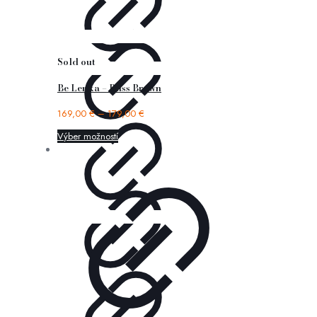
Sold out
Be Lenka – Bliss Brown
169,00
€
–
179,00
€
Výber možností