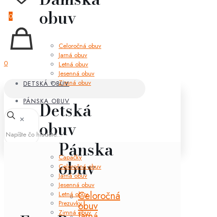
obuv
0
Celoročná obuv
Jarná obuv
0
Letná obuv
Jesenná obuv
Zimná obuv
DETSKÁ OBUV
PÁNSKA OBUV
Detská
✕
obuv
Pánska
Capačky
obuv
Celoročná obuv
Jarná obuv
Jesenná obuv
Celoročná
Letná obuv
Prezuvky
obuv
Zimná obuv
Jarná