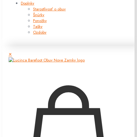
Doplnky
Starostlivosť o obuv
Šnúrky
Ponožky
Tašky
Ozdoby
✕