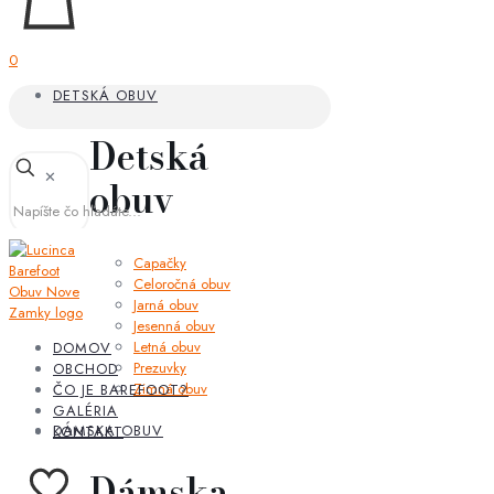
0
DETSKÁ OBUV
Detská
✕
obuv
Capačky
Celoročná obuv
Jarná obuv
Jesenná obuv
Letná obuv
DOMOV
Prezuvky
OBCHOD
Zimná obuv
ČO JE BAREFOOT?
GALÉRIA
DÁMSKA OBUV
KONTAKT
Dámska