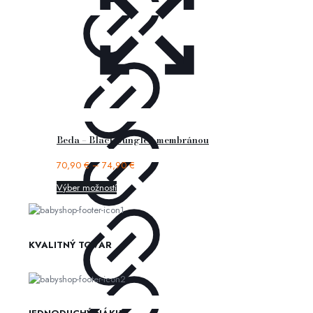
Beda – Black Jungle s membránou
70,90
€
–
74,90
€
Výber možností
KVALITNÝ TOVAR