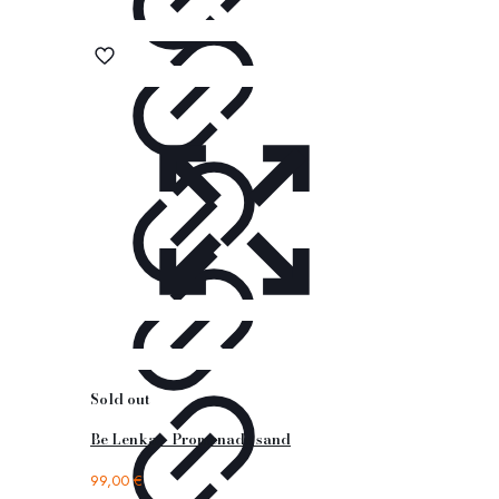
Sold out
Be Lenka – Promenade sand
99,00
€