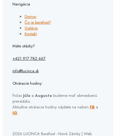
Navigácia
Domov
Čo je barefoot?
Galéria
Kontakt
Máte otázky?
+421 917 782 667
info@lucinca.sk
Otváracie hodiny:
Počas
Júla
a
Augusta
budeme mať obmedzenú
prevádzku.
Aktuálne otváracie hodiny nájdete na našom
FB
a
IG
.
2026 LUCINCA Barefoot - Nové Zámky | Web