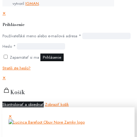
vytvoril
IGMAN
.
✕
Prihlásenie
Používateľské meno alebo e-mailová adresa
*
Heslo
*
Zapamätať si ma
Prihlásenie
Stratili ste heslo?
✕
Košík
Skontrolovať a objednať
Zobraziť košík
✕