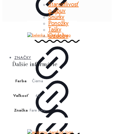
Starostlivosť
o obuv
Šnúrky
Ponožky
Tašky
Ozdoby
ZNAČKY
Ďalšie informácie
Farba
Čierna
Veľkosť
40
Značka
Fare Bare