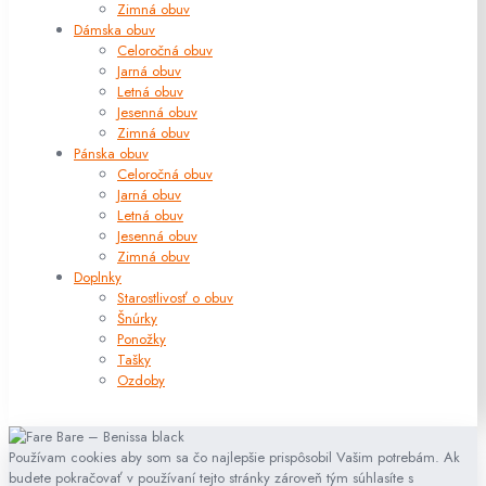
Zimná obuv
Dámska obuv
Celoročná obuv
Jarná obuv
Letná obuv
Jesenná obuv
Zimná obuv
Pánska obuv
Celoročná obuv
Jarná obuv
Letná obuv
Jesenná obuv
Zimná obuv
Doplnky
Starostlivosť o obuv
Šnúrky
Ponožky
Tašky
Ozdoby
Používam cookies aby som sa čo najlepšie prispôsobil Vašim potrebám. Ak
budete pokračovať v používaní tejto stránky zároveň tým súhlasíte s