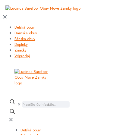
✕
Detská obuv
Dámska obuv
Pánska obuv
Doplnky
Značky
Výpredaj
✕
✕
Detská obuv