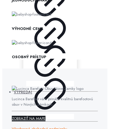
JEDNODUCHÝ NÁKUP
VÝHODNÉ CENY
OSOBNÝ PRÍSTUP
VÝPREDAJ
Lucinca Barefoot vám prináša kvalitnú barefootovú
obuv v Nových Zámkoch.
ZOBRAZIŤ NA MAPE
Všeobecné obchodné podmienky