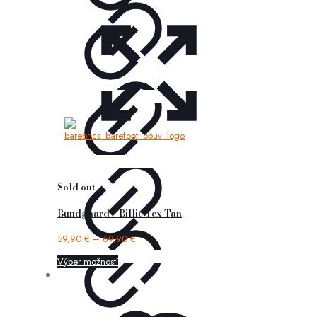
Sold out
Bundgaard – Billie Tex Tan
59,90
€
–
69,90
€
Výber možností