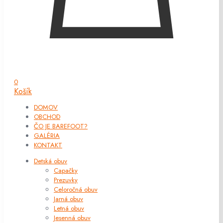
0
Košík
DOMOV
OBCHOD
ČO JE BAREFOOT?
GALÉRIA
KONTAKT
Detská obuv
Capačky
Prezuvky
Celoročná obuv
Jarná obuv
Letná obuv
Jesenná obuv