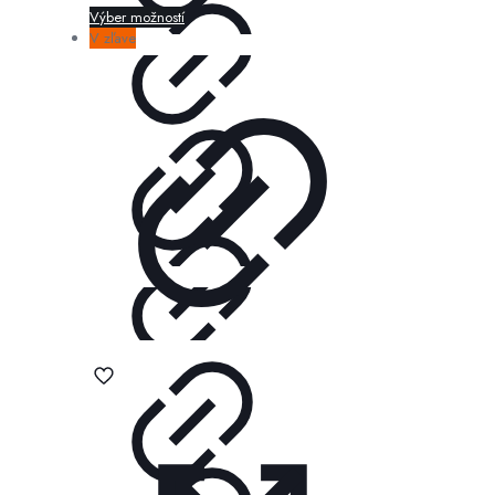
Výber možností
V zľave