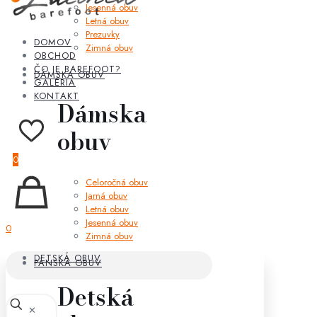
Jesenná obuv
Letná obuv
Prezuvky
DOMOV
Zimná obuv
OBCHOD
ČO JE BAREFOOT?
DÁMSKA OBUV
GALÉRIA
KONTAKT
Dámska
obuv
0
Celoročná obuv
Jarná obuv
Letná obuv
Jesenná obuv
0
Zimná obuv
DETSKÁ OBUV
PÁNSKA OBUV
Detská
✕