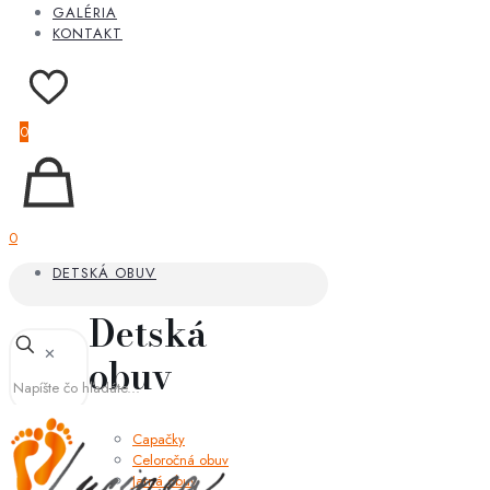
GALÉRIA
KONTAKT
0
0
DETSKÁ OBUV
Detská
✕
obuv
Capačky
Celoročná obuv
Jarná obuv