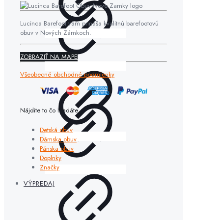
Lucinca Barefoot vám prináša kvalitnú barefootovú
obuv v Nových Zámkoch.
ZOBRAZIŤ NA MAPE
Všeobecné obchodné podmienky
Nájdite to čo hľadáte
Detská obuv
Dámska obuv
Pánska obuv
Doplnky
Značky
VÝPREDAJ