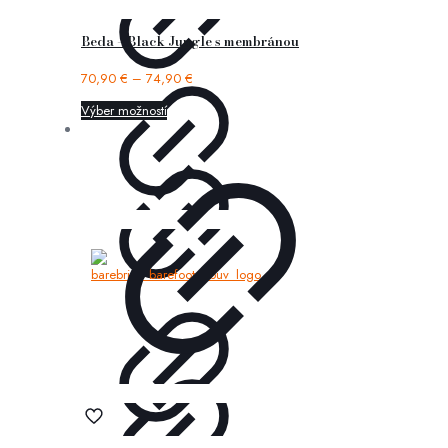
Beda – Black Jungle s membránou
70,90
€
–
74,90
€
Výber možností