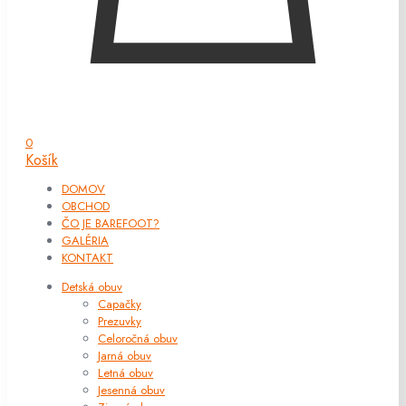
0
Košík
DOMOV
OBCHOD
ČO JE BAREFOOT?
GALÉRIA
KONTAKT
Detská obuv
Capačky
Prezuvky
Celoročná obuv
Jarná obuv
Letná obuv
Jesenná obuv