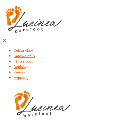
✕
Detská obuv
Dámska obuv
Pánska obuv
Doplnky
Značky
Výpredaj