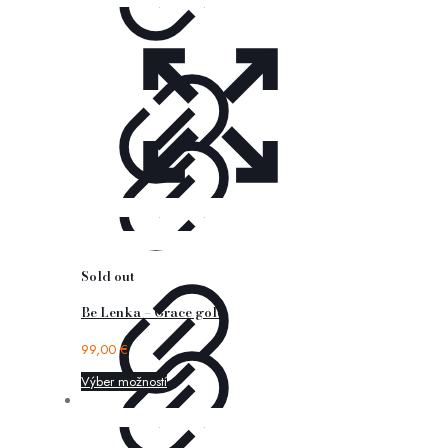
Sold out
Be Lenka – Grace gold
99,00
€
Výber možností