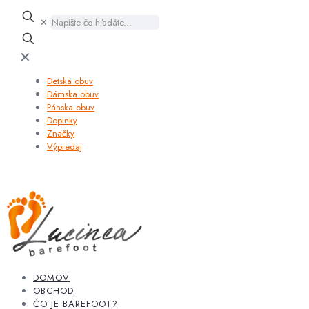
✕
✕
Detská obuv
Dámska obuv
Pánska obuv
Doplnky
Značky
Výpredaj
DOMOV
OBCHOD
ČO JE BAREFOOT?