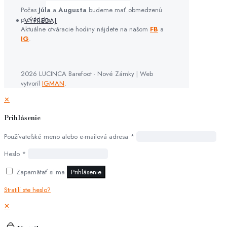
Počas
Júla
a
Augusta
budeme mať obmedzenú
prevádzku.
VÝPREDAJ
Aktuálne otváracie hodiny nájdete na našom
FB
a
IG
.
2026 LUCINCA Barefoot - Nové Zámky | Web
vytvoril
IGMAN
.
✕
Prihlásenie
Používateľské meno alebo e-mailová adresa
*
Heslo
*
Zapamätať si ma
Prihlásenie
Stratili ste heslo?
✕