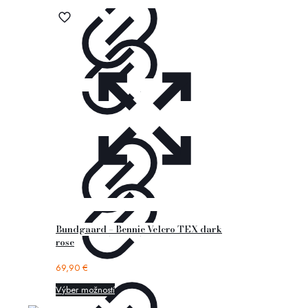
Bundgaard – Bennie Velcro TEX dark
rose
69,90
€
Výber možností