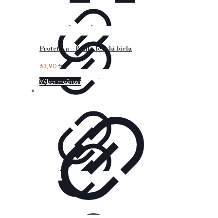
Protetika – Belita lesklá biela
63,90
€
Výber možností