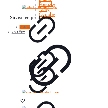
Ponožky
Tašky
Ozdoby
Súvisiace produkty
V zľave
ZNAČKY