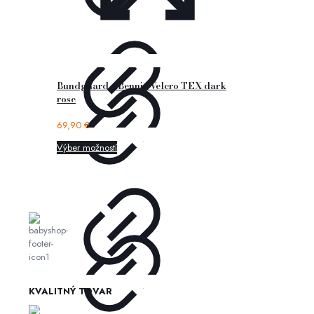
Bundgaard – Bennie Velcro TEX dark
rose
69,90
€
Výber možností
KVALITNÝ TOVAR