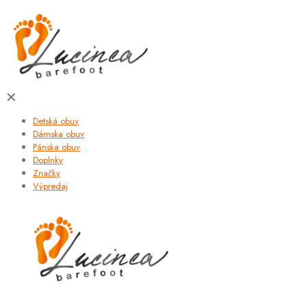
✕
Detská obuv
Dámska obuv
Pánska obuv
Doplnky
Značky
Výpredaj