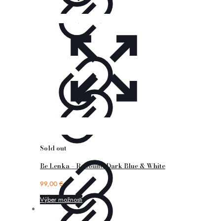
Sold out
Be Lenka – Rebound Dark Blue & White
99,00
€
Výber možností