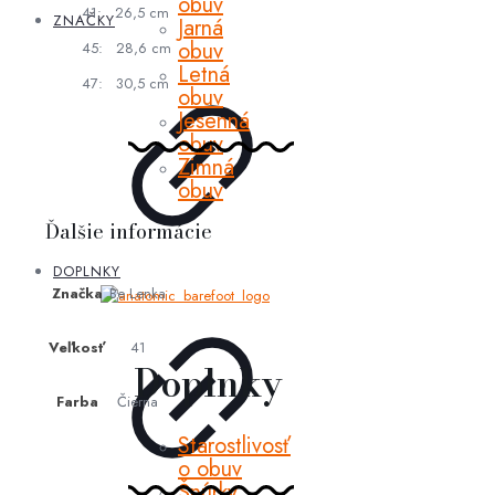
obuv
41: 26,5 cm
ZNAČKY
Jarná
obuv
45: 28,6 cm
Letná
47: 30,5 cm
obuv
Jesenná
obuv
Zimná
obuv
Ďalšie informácie
DOPLNKY
Značka
Be Lenka
Veľkosť
41
Doplnky
Farba
Čierna
Starostlivosť
o obuv
Šnúrky