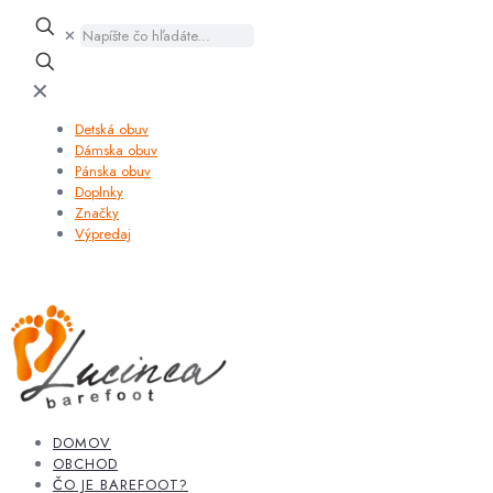
✕
✕
Detská obuv
Dámska obuv
Pánska obuv
Doplnky
Značky
Výpredaj
DOMOV
OBCHOD
ČO JE BAREFOOT?