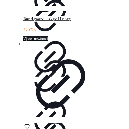
Bundgaard – skye II navy
75,90
€
Výber možností