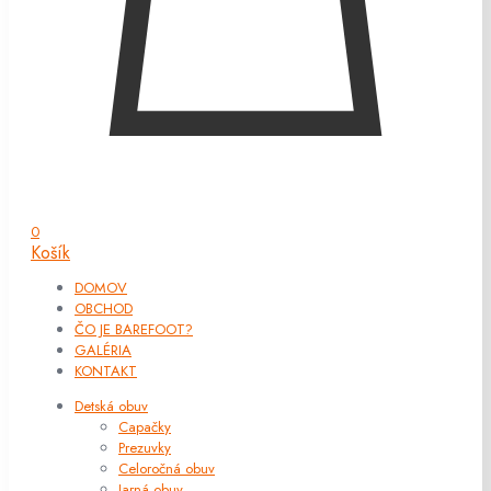
0
Košík
DOMOV
OBCHOD
ČO JE BAREFOOT?
GALÉRIA
KONTAKT
Detská obuv
Capačky
Prezuvky
Celoročná obuv
Jarná obuv