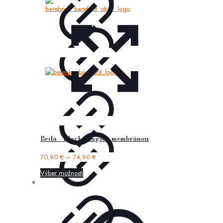
Beda – Black Jungle s membránou
70,90
€
–
74,90
€
Výber možností