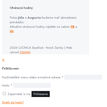
Otváracie hodiny:
Počas
Júla
a
Augusta
budeme mať obmedzenú
prevádzku.
Aktuálne otváracie hodiny nájdete na našom
FB
a
IG
.
2026 LUCINCA Barefoot - Nové Zámky | Web
vytvoril
IGMAN
.
✕
Prihlásenie
Používateľské meno alebo e-mailová adresa
*
Heslo
*
Zapamätať si ma
Prihlásenie
Stratili ste heslo?