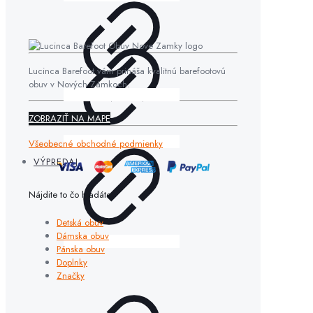
Lucinca Barefoot vám prináša kvalitnú barefootovú
obuv v Nových Zámkoch.
ZOBRAZIŤ NA MAPE
Všeobecné obchodné podmienky
VÝPREDAJ
Nájdite to čo hľadáte
Detská obuv
Dámska obuv
Pánska obuv
Doplnky
Značky