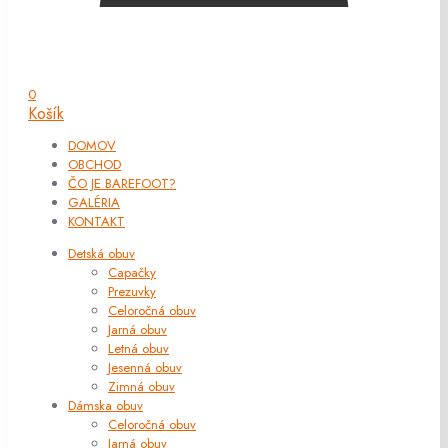
0
Košík
DOMOV
OBCHOD
ČO JE BAREFOOT?
GALÉRIA
KONTAKT
Detská obuv
Capačky
Prezuvky
Celoročná obuv
Jarná obuv
Letná obuv
Jesenná obuv
Zimná obuv
Dámska obuv
Celoročná obuv
Jarná obuv