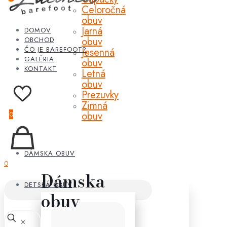
Celoročná
obuv
Jarná
DOMOV
obuv
OBCHOD
ČO JE BAREFOOT?
Jesenná
GALÉRIA
obuv
KONTAKT
Letná
obuv
Prezuvky
Zimná
obuv
0
DÁMSKA OBUV
0
Dámska
DETSKÁ OBUV
obuv
✕