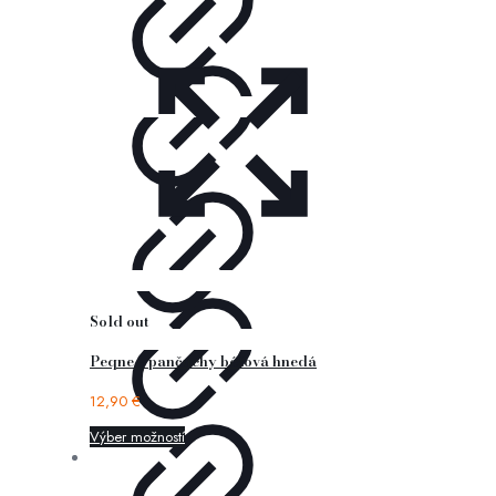
Sold out
Peqne – pančuchy béžová hnedá
12,90
€
Výber možností