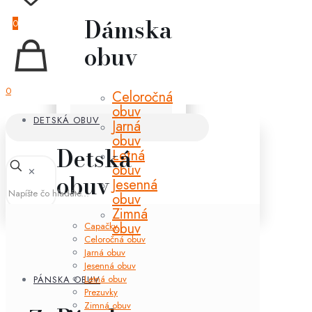
Dámska
0
obuv
0
Celoročná
obuv
DETSKÁ OBUV
Jarná
obuv
Detská
Letná
obuv
✕
obuv
Jesenná
obuv
Zimná
obuv
Capačky
Celoročná obuv
Jarná obuv
Jesenná obuv
Letná obuv
PÁNSKA OBUV
Prezuvky
Zimná obuv