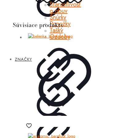
Starostlivosť
o obuv
Šnúrky
Ponožky
Súvisiace produkty
Tašky
Ozdoby
ZNAČKY