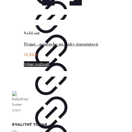
Sold out
Peqne – pančuchy na traky staroružová
12,90
€
Výber možností
KVALITNÝ TOVAR