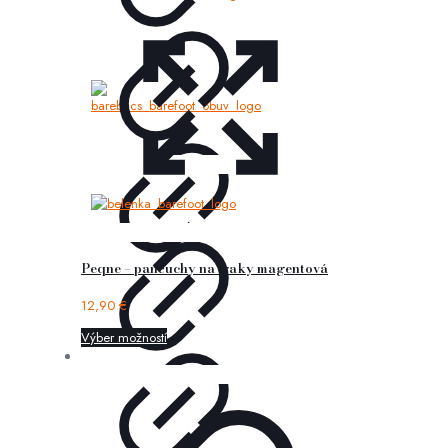
Peqne – pančuchy na traky magentová
12,90
€
Výber možností