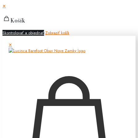
✕
Košík
Skontrolovať a objednať
Zobraziť košík
✕