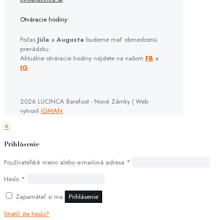
Otváracie hodiny:
Počas
Júla
a
Augusta
budeme mať obmedzenú
prevádzku.
Aktuálne otváracie hodiny nájdete na našom
FB
a
IG
.
2026 LUCINCA Barefoot - Nové Zámky | Web
vytvoril
IGMAN
.
✕
Prihlásenie
Používateľské meno alebo e-mailová adresa
*
Heslo
*
Zapamätať si ma
Prihlásenie
Stratili ste heslo?