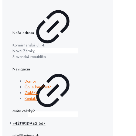
Naša adresa
Komárňanská ul. 4,
Nové Zámky,
Slovenská republika
Navigácia
Domov
Čo je barefoot?
Galéria
Kontakt
Máte otázky?
VÝPREDAJ
+421 917 782 667
info@lucinca.sk