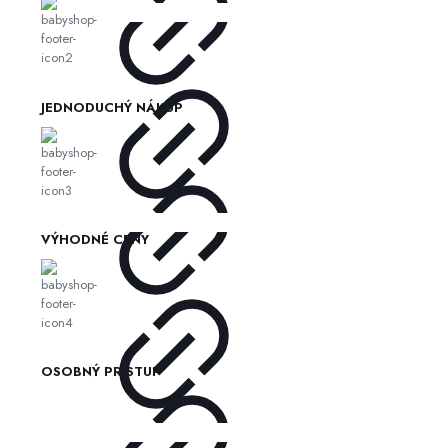
JEDNODUCHÝ NÁKUP
VÝHODNÉ CENY
OSOBNÝ PRÍSTUP