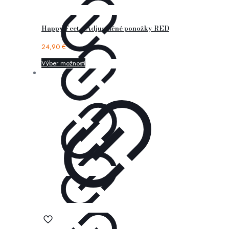
Happy Feet – Adjustačné ponožky RED
24,90
€
Výber možností