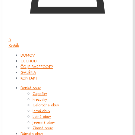
0
Košík
DOMOV
OBCHOD
ČO JE BAREFOOT?
GALÉRIA
KONTAKT
Detská obuv
Capačky
Prezuvky
Celoročná obuv
Jarná obuv
Letná obuv
Jesenná obuv
Zimná obuv
Dámska obuv