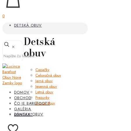
0
DETSKÁ OBUV
Detská
✕
obuv
Capačky
Celoročná obuv
Jarná obuv
Jesenná obuv
Letná obuv
DOMOV
Prezuvky
OBCHOD
Zimná obuv
ČO JE BAREFOOT?
GALÉRIA
DÁMSKA OBUV
KONTAKT