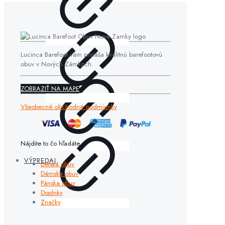
Lucinca Barefoot vám prináša kvalitnú barefootovú
obuv v Nových Zámkoch.
ZOBRAZIŤ NA MAPE
Všeobecné obchodné podmienky
Nájdite to čo hľadáte
VÝPREDAJ
Detská obuv
Dámska obuv
Pánska obuv
Doplnky
Značky