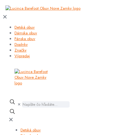
✕
Detská obuv
Dámska obuv
Pánska obuv
Doplnky
Značky
Výpredaj
✕
✕
Detská obuv