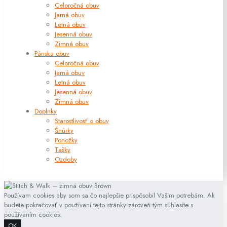
Celoročná obuv
Jarná obuv
Letná obuv
Jesenná obuv
Zimná obuv
Pánska obuv
Celoročná obuv
Jarná obuv
Letná obuv
Jesenná obuv
Zimná obuv
Doplnky
Starostlivosť o obuv
Šnúrky
Ponožky
Tašky
Ozdoby
Používam cookies aby som sa čo najlepšie prispôsobil Vašim potrebám. Ak
budete pokračovať v používaní tejto stránky zároveň tým súhlasíte s
používaním cookies.
OK