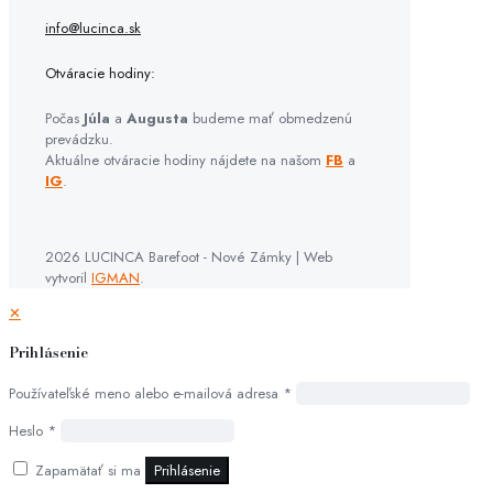
info@lucinca.sk
Otváracie hodiny:
Počas
Júla
a
Augusta
budeme mať obmedzenú
prevádzku.
Aktuálne otváracie hodiny nájdete na našom
FB
a
IG
.
2026 LUCINCA Barefoot - Nové Zámky | Web
vytvoril
IGMAN
.
✕
Prihlásenie
Používateľské meno alebo e-mailová adresa
*
Heslo
*
Zapamätať si ma
Prihlásenie