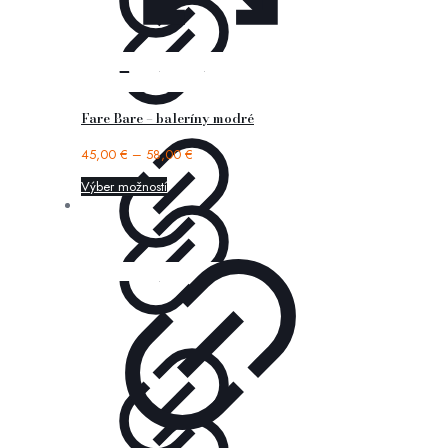
Fare Bare – baleríny modré
45,00
€
–
58,00
€
Výber možností