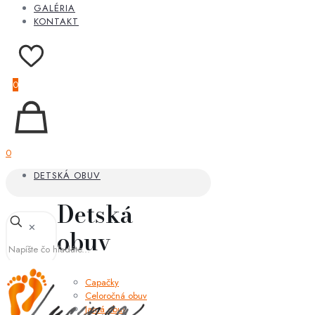
GALÉRIA
KONTAKT
0
0
DETSKÁ OBUV
Detská
✕
obuv
Capačky
Celoročná obuv
Jarná obuv