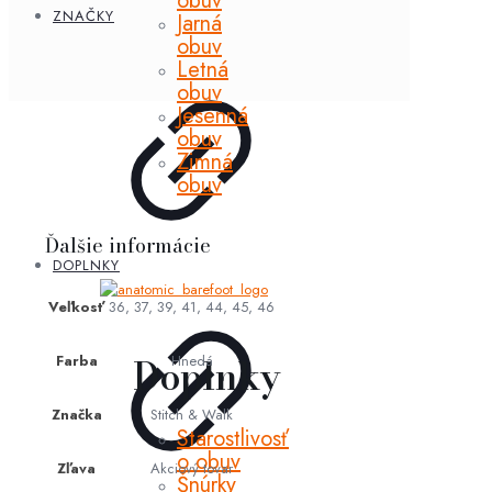
obuv
ZNAČKY
Jarná
obuv
Letná
obuv
Jesenná
obuv
Zimná
obuv
Ďalšie informácie
DOPLNKY
Veľkosť
36, 37, 39, 41, 44, 45, 46
Doplnky
Farba
Hnedá
Značka
Stitch & Walk
Starostlivosť
o obuv
Zľava
Akciový tovar
Šnúrky