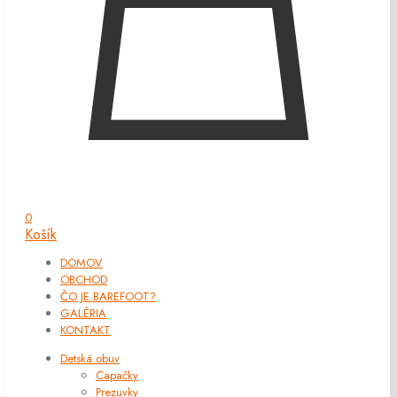
0
Košík
DOMOV
OBCHOD
ČO JE BAREFOOT?
GALÉRIA
KONTAKT
Detská obuv
Capačky
Prezuvky