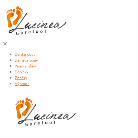
✕
Detská obuv
Dámska obuv
Pánska obuv
Doplnky
Značky
Výpredaj