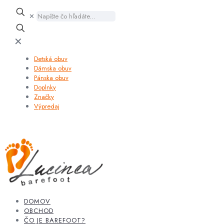
✕
✕
Detská obuv
Dámska obuv
Pánska obuv
Doplnky
Značky
Výpredaj
DOMOV
OBCHOD
ČO JE BAREFOOT?