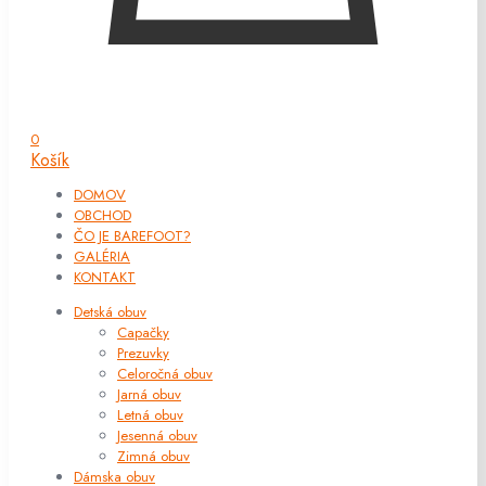
0
Košík
DOMOV
OBCHOD
ČO JE BAREFOOT?
GALÉRIA
KONTAKT
Detská obuv
Capačky
Prezuvky
Celoročná obuv
Jarná obuv
Letná obuv
Jesenná obuv
Zimná obuv
Dámska obuv