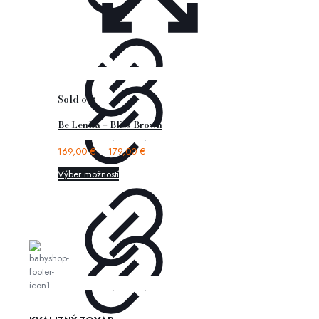
Sold out
Be Lenka – Bliss Brown
169,00
€
–
179,00
€
Výber možností