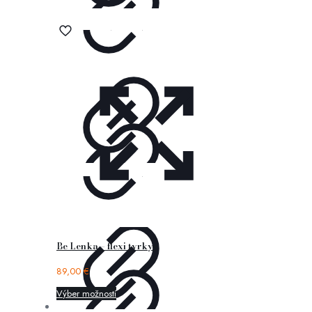
Be Lenka – flexi tyrkys
89,00
€
Výber možností