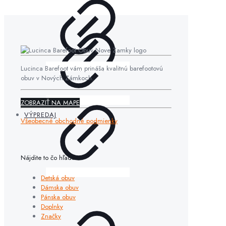
Lucinca Barefoot vám prináša kvalitnú barefootovú
obuv v Nových Zámkoch.
ZOBRAZIŤ NA MAPE
VÝPREDAJ
Všeobecné obchodné podmienky
Nájdite to čo hľadáte
Detská obuv
Dámska obuv
Pánska obuv
Doplnky
Značky