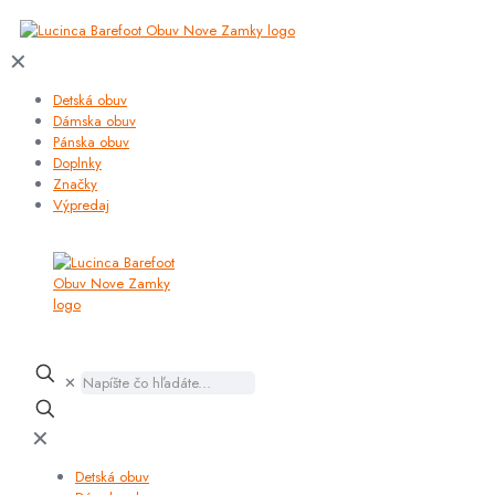
✕
Detská obuv
Dámska obuv
Pánska obuv
Doplnky
Značky
Výpredaj
✕
✕
Detská obuv