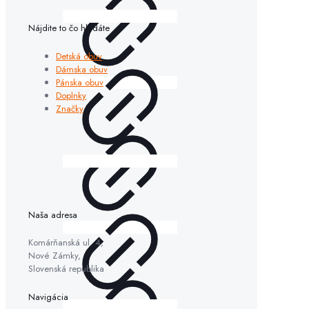
Nájdite to čo hľadáte
Detská obuv
Dámska obuv
Pánska obuv
Doplnky
Značky
Naša adresa
Komárňanská ul. 4,
Nové Zámky,
Slovenská republika
Navigácia