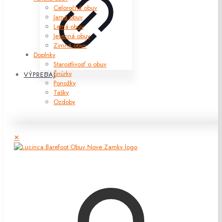
Celoročná obuv
Jarná obuv
Letná obuv
Jesenná obuv
Zimná obuv
Doplnky
Starostlivosť o obuv
Šnúrky
VÝPREDAJ
Ponožky
Tašky
Ozdoby
✕