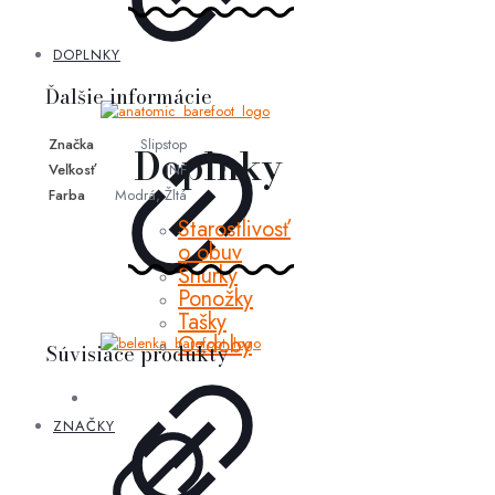
DOPLNKY
Ďalšie informácie
Značka
Slipstop
Doplnky
Veľkosť
INF
Farba
Modrá, Žltá
Starostlivosť
o obuv
Šnúrky
Ponožky
Tašky
Ozdoby
Súvisiace produkty
ZNAČKY