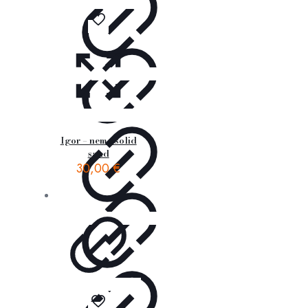
Igor – nemo solid
sand
30,00
€