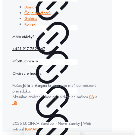
Domov
Čo je barefoot?
Galéria
Kontakt
Máte otázky?
+421 917 782 667
info@lucinca.sk
Otváracie hodiny:
Počas
Júla
a
Augusta
budeme mať obmedzenú
prevádzku.
Aktuálne otváracie hodiny nájdete na našom
FB
a
IG
.
2026 LUCINCA Barefoot - Nové Zámky | Web
vytvoril
IGMAN
.