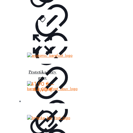
Protetika Tery
grey
41,90
€
–
44,90
€