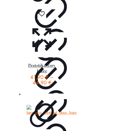
Protetika Tery
beige
41,90
€
–
44,90
€