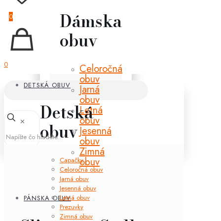
Dámska
0
obuv
0
Celoročná
obuv
DETSKÁ OBUV
Jarná
obuv
Detská
Letná
obuv
✕
obuv
Jesenná
obuv
Zimná
obuv
Capačky
Celoročná obuv
Jarná obuv
Jesenná obuv
Letná obuv
PÁNSKA OBUV
Prezuvky
Zimná obuv