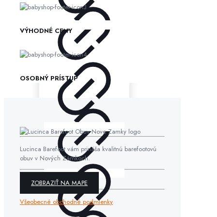
VÝHODNÉ CENY
OSOBNÝ PRÍSTUP
Lucinca Barefoot vám prináša kvalitnú barefootovú
obuv v Nových Zámkoch.
ZOBRAZIŤ NA MAPE
Všeobecné obchodné podmienky