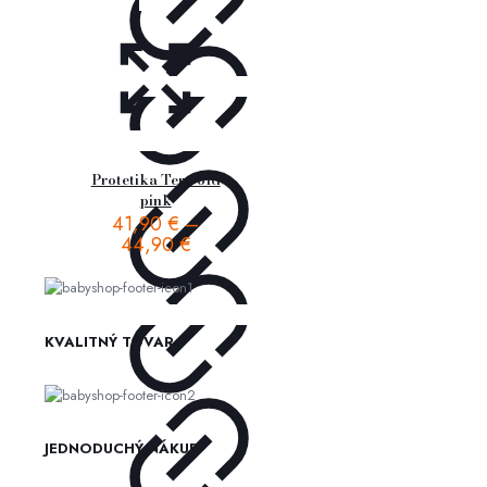
Protetika Tery old
pink
41,90
€
–
44,90
€
KVALITNÝ TOVAR
JEDNODUCHÝ NÁKUP