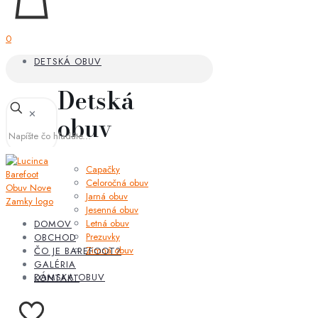
0
DETSKÁ OBUV
Detská
✕
obuv
Capačky
Celoročná obuv
Jarná obuv
Jesenná obuv
Letná obuv
DOMOV
Prezuvky
OBCHOD
Zimná obuv
ČO JE BAREFOOT?
GALÉRIA
DÁMSKA OBUV
KONTAKT