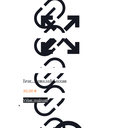
Igor – nemo solid ocean
30,00
€
Výber možností