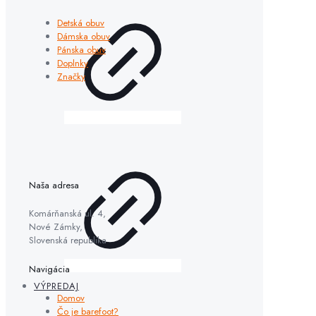
Detská obuv
Dámska obuv
Pánska obuv
Doplnky
Značky
Naša adresa
Komárňanská ul. 4,
Nové Zámky,
Slovenská republika
Navigácia
VÝPREDAJ
Domov
Čo je barefoot?