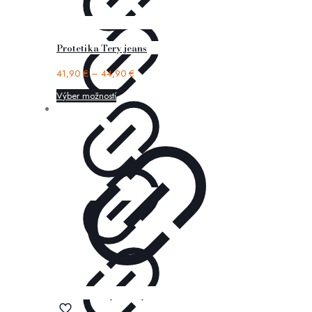
Protetika Tery jeans
41,90
€
–
44,90
€
Výber možností