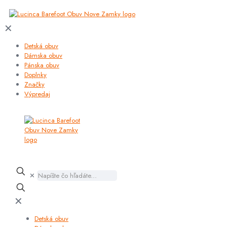
✕
Detská obuv
Dámska obuv
Pánska obuv
Doplnky
Značky
Výpredaj
✕
✕
Detská obuv