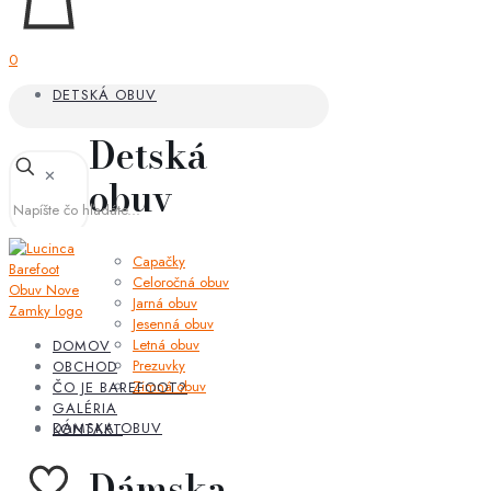
0
DETSKÁ OBUV
Detská
✕
obuv
Capačky
Celoročná obuv
Jarná obuv
Jesenná obuv
Letná obuv
DOMOV
Prezuvky
OBCHOD
Zimná obuv
ČO JE BAREFOOT?
GALÉRIA
DÁMSKA OBUV
KONTAKT
Dámska