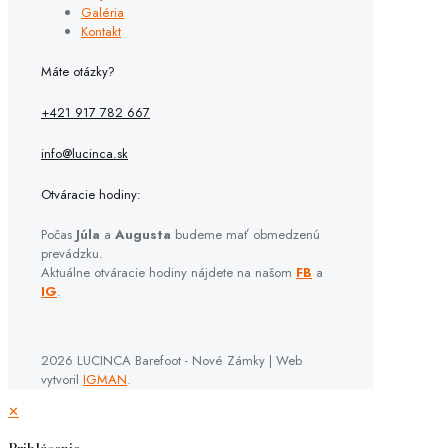
Galéria
Kontakt
Máte otázky?
+421 917 782 667
info@lucinca.sk
Otváracie hodiny:
Počas
Júla
a
Augusta
budeme mať obmedzenú
prevádzku.
Aktuálne otváracie hodiny nájdete na našom
FB
a
IG
.
2026 LUCINCA Barefoot - Nové Zámky | Web
vytvoril
IGMAN
.
✕
Prihlásenie