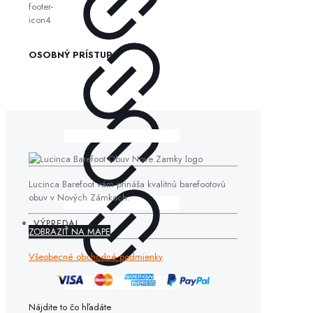
OSOBNÝ PRÍSTUP
Lucinca Barefoot vám prináša kvalitnú barefootovú
obuv v Nových Zámkoch.
VÝPREDAJ
ZOBRAZIŤ NA MAPE
Všeobecné obchodné podmienky
Nájdite to čo hľadáte