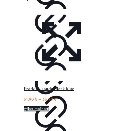
Froddo – sandal dark blue
61,90
€
–
66,90
€
Výber možností