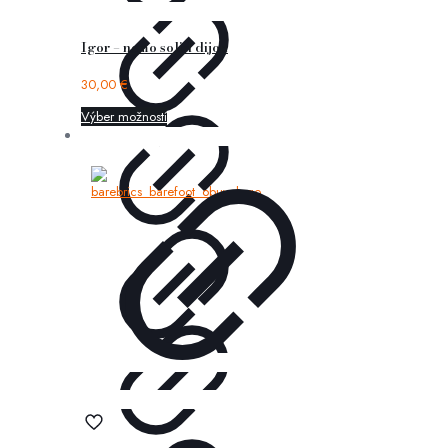
Igor – nemo solid dijon
30,00
€
Výber možností