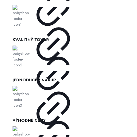
KVALITNÝ TOVAR
JEDNODUCHÝ NÁKUP
VÝHODNÉ CENY