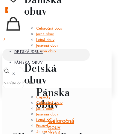
obuv
0
Celoročná obuv
Jarná obuv
0
Letná obuv
Jesenná obuv
Zimná obuv
DETSKÁ OBUV
PÁNSKA OBUV
Detská
✕
obuv
Pánska
Capačky
obuv
Celoročná obuv
Jarná obuv
Jesenná obuv
Celoročná
Letná obuv
Prezuvky
obuv
Zimná obuv
Jarná