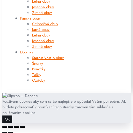
Letná obuv
Jesenná obuv
Zimná obuv
Pánska obuv
Celoročná obuv
Jarná obuv
Letná obuv
Jesenná obuv
Zimná obuv
Doplnky
Starostlivosť o obuv
Šnúrky
Ponožky
Tašky
Ozdoby
Používam cookies aby som sa čo najlepšie prispôsobil Vašim potrebám. Ak
budete pokračovať v používaní tejto stránky zároveň tým súhlasíte s
používaním cookies.
OK