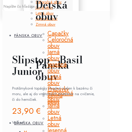
Detská
Celoročná obuv
Jarná obuv
obuv
Letná obuv
Jesenná obuv
Zimná obuv
Capačky
PÁNSKA OBUV
Celoročná
obuv
Jarná
Slipstop – Basil
obuv
Pánska
Jesenná
Junior
obuv
obuv
Letná
obuv
Prezuvky
Protišmykové topánky vhodné nielen k bazénu či
Celoročná
moru, ale aj do vnútorných priestorov na cvičenie,
Zimná
obuv
či do herničiek.
obuv
Jarná
23,90
€
obuv
Letná
Veľkosť
obuv
DÁMSKA OBUV
Jesenná
M