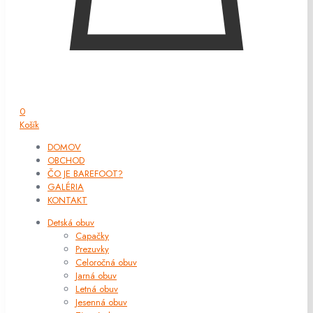
0
Košík
DOMOV
OBCHOD
ČO JE BAREFOOT?
GALÉRIA
KONTAKT
Detská obuv
Capačky
Prezuvky
Celoročná obuv
Jarná obuv
Letná obuv
Jesenná obuv