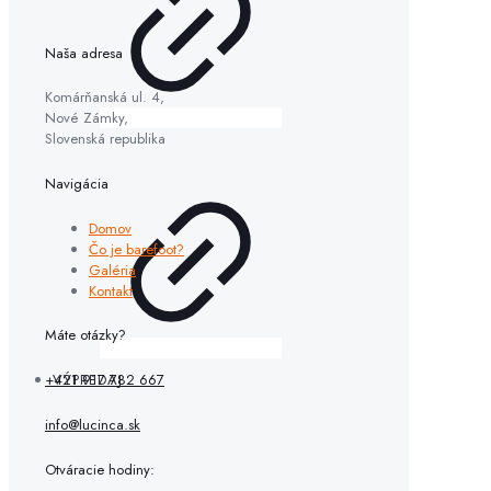
Naša adresa
Komárňanská ul. 4,
Nové Zámky,
Slovenská republika
Navigácia
Domov
Čo je barefoot?
Galéria
Kontakt
Máte otázky?
VÝPREDAJ
+421 917 782 667
info@lucinca.sk
Otváracie hodiny: