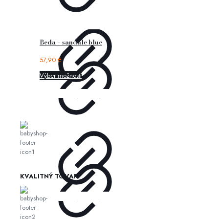
Beda – sandále blue
57,90
€
Výber možností
KVALITNÝ TOVAR