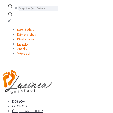
✕
✕
Detská obuv
Dámska obuv
Pánska obuv
Doplnky
Značky
Výpredaj
DOMOV
OBCHOD
ČO JE BAREFOOT?