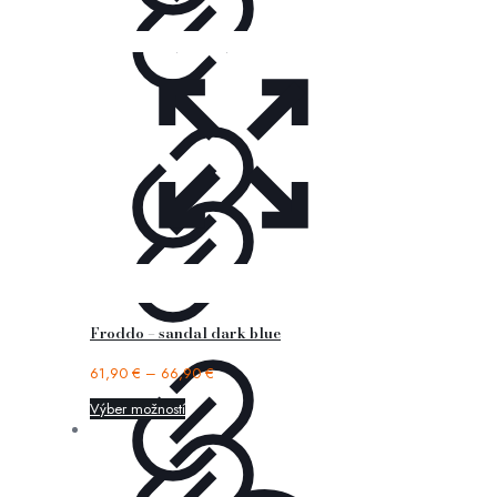
Froddo – sandal dark blue
61,90
€
–
66,90
€
Výber možností