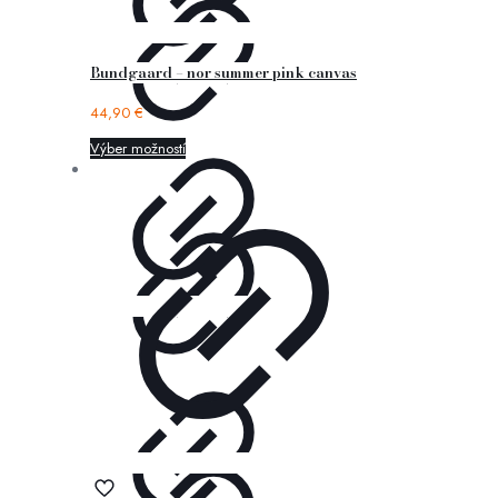
Bundgaard – nor summer pink canvas
44,90
€
Výber možností