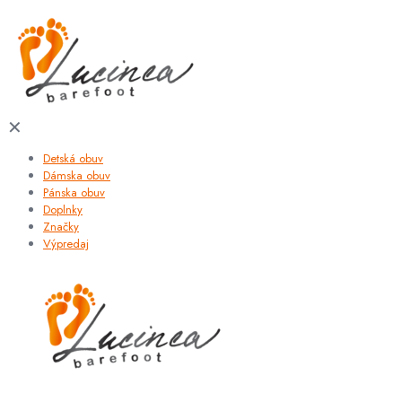
✕
Detská obuv
Dámska obuv
Pánska obuv
Doplnky
Značky
Výpredaj