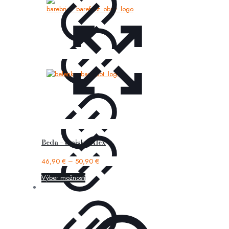
Beda – tenisky Alex
46,90
€
–
50,90
€
Výber možností