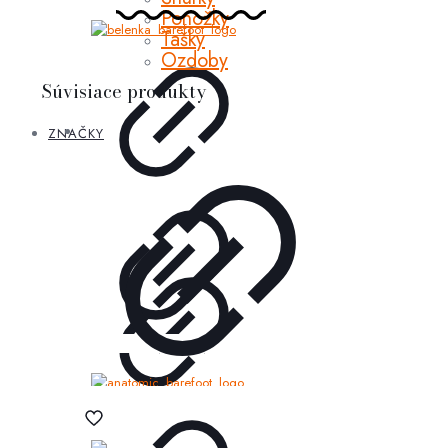
Ponožky
Tašky
Ozdoby
Súvisiace produkty
ZNAČKY