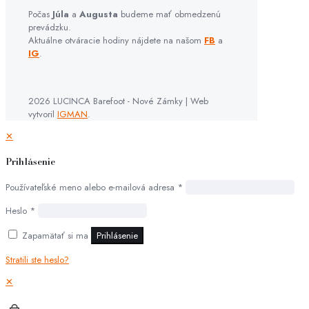
Počas
Júla
a
Augusta
budeme mať obmedzenú
prevádzku.
Aktuálne otváracie hodiny nájdete na našom
FB
a
IG
.
2026 LUCINCA Barefoot - Nové Zámky | Web
vytvoril
IGMAN
.
✕
Prihlásenie
Používateľské meno alebo e-mailová adresa
*
Heslo
*
Zapamätať si ma
Prihlásenie
Stratili ste heslo?
✕