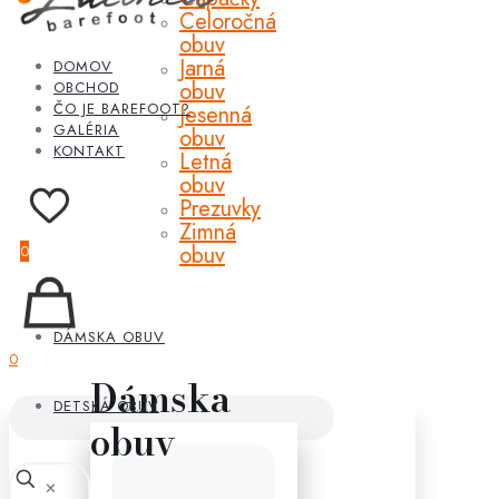
Celoročná
obuv
Jarná
DOMOV
obuv
OBCHOD
ČO JE BAREFOOT?
Jesenná
GALÉRIA
obuv
KONTAKT
Letná
obuv
Prezuvky
Zimná
obuv
0
DÁMSKA OBUV
0
Dámska
DETSKÁ OBUV
obuv
✕