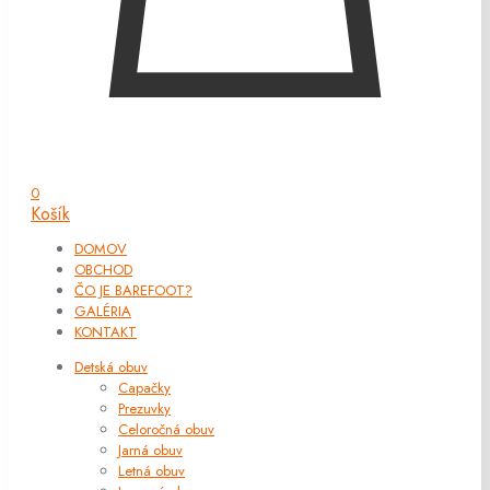
0
Košík
DOMOV
OBCHOD
ČO JE BAREFOOT?
GALÉRIA
KONTAKT
Detská obuv
Capačky
Prezuvky
Celoročná obuv
Jarná obuv
Letná obuv