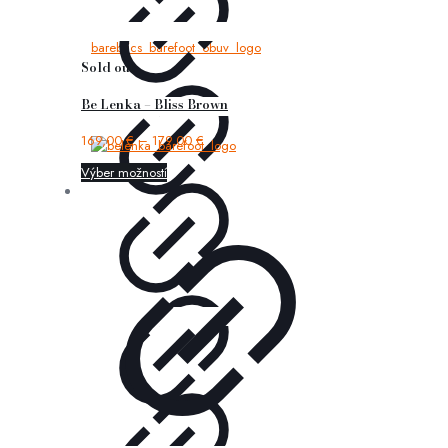
Sold out
Be Lenka – Bliss Brown
169,00
€
–
179,00
€
Výber možností