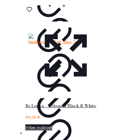
Be Lenka – Rebound Black & White
99,00
€
Výber možností