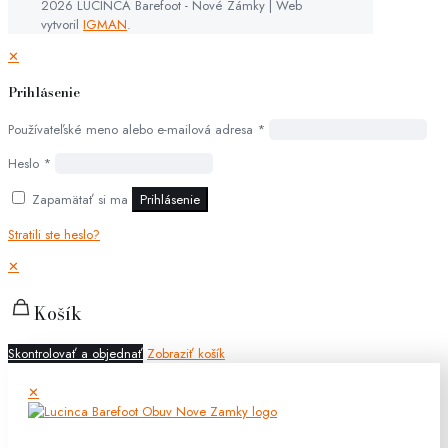
2026 LUCINCA Barefoot - Nové Zámky | Web
vytvoril
IGMAN
.
✕
Prihlásenie
Používateľské meno alebo e-mailová adresa
*
Heslo
*
Zapamätať si ma
Prihlásenie
Stratili ste heslo?
✕
Košík
Skontrolovať a objednať
Zobraziť košík
✕