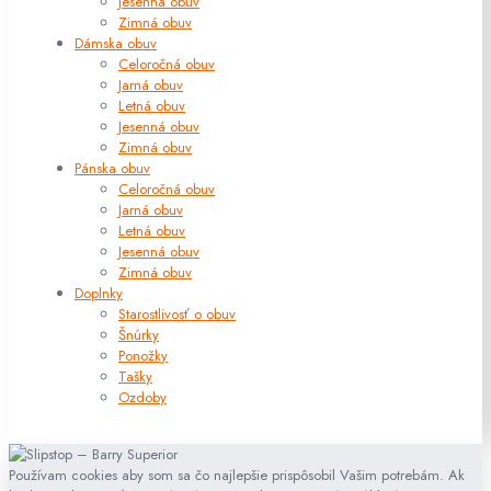
Jesenná obuv
Zimná obuv
Dámska obuv
Celoročná obuv
Jarná obuv
Letná obuv
Jesenná obuv
Zimná obuv
Pánska obuv
Celoročná obuv
Jarná obuv
Letná obuv
Jesenná obuv
Zimná obuv
Doplnky
Starostlivosť o obuv
Šnúrky
Ponožky
Tašky
Ozdoby
Používam cookies aby som sa čo najlepšie prispôsobil Vašim potrebám. Ak