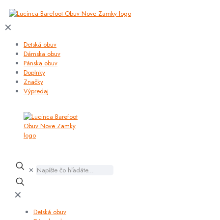
✕
Detská obuv
Dámska obuv
Pánska obuv
Doplnky
Značky
Výpredaj
✕
✕
Detská obuv