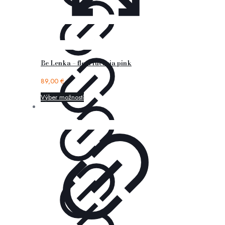
Be Lenka – flexi fuchsia pink
89,00
€
Výber možností