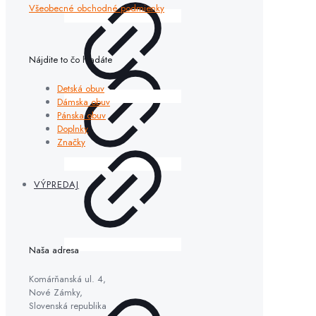
Všeobecné obchodné podmienky
Nájdite to čo hľadáte
Detská obuv
Dámska obuv
Pánska obuv
Doplnky
Značky
VÝPREDAJ
Naša adresa
Komárňanská ul. 4,
Nové Zámky,
Slovenská republika