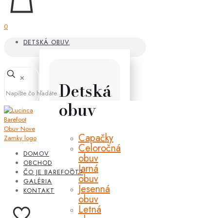
0
DETSKÁ OBUV
✕
Detská
obuv
Capačky
Celoročná
DOMOV
obuv
OBCHOD
Jarná
ČO JE BAREFOOT?
obuv
GALÉRIA
Jesenná
KONTAKT
obuv
Letná