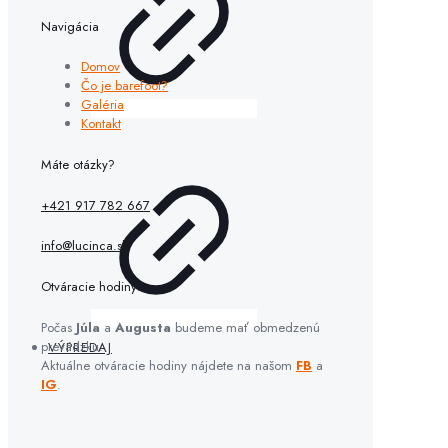
Navigácia
Domov
Čo je barefoot?
Galéria
Kontakt
Máte otázky?
+421 917 782 667
info@lucinca.sk
Otváracie hodiny:
Počas
Júla
a
Augusta
budeme mať obmedzenú
prevádzku.
VÝPREDAJ
Aktuálne otváracie hodiny nájdete na našom
FB
a
IG
.