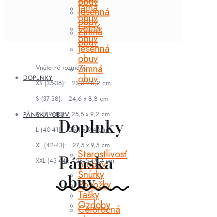
obuv
Jarná
Jesenná
obuv
obuv
Letná
Zimná
obuv
obuv
Jesenná
obuv
Zimná
Vnútorné rozmery:
obuv
DOPLNKY
XS (35-36): 23,3 x 8,2 cm
S (37-38): 24,6 x 8,8 cm
M (39-40): 25,5 x 9,2 cm
PÁNSKA OBUV
Doplnky
L (40-41): 26,1 x 9,4 cm
XL (42-43): 27,5 x 9,5 cm
Starostlivosť
Pánska
XXL (43-44): 28,5 x 9,7 cm
o obuv
Šnúrky
obuv
Ponožky
Tašky
Ozdoby
Celoročná