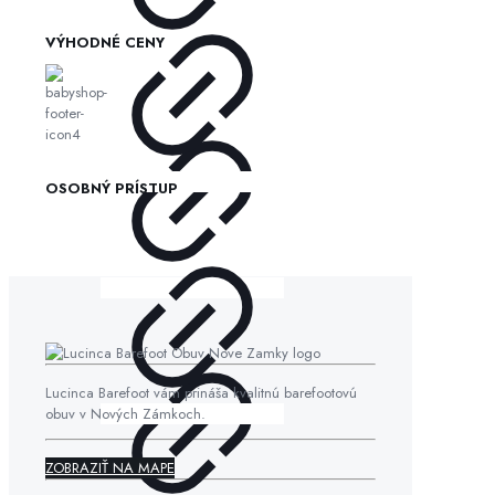
VÝHODNÉ CENY
OSOBNÝ PRÍSTUP
Lucinca Barefoot vám prináša kvalitnú barefootovú
obuv v Nových Zámkoch.
ZOBRAZIŤ NA MAPE