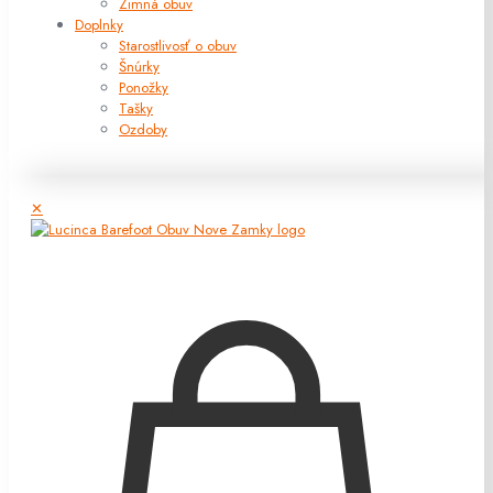
Zimná obuv
Doplnky
Starostlivosť o obuv
Šnúrky
Ponožky
Tašky
Ozdoby
✕