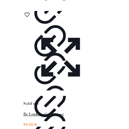
Sold out
Be Lenka – Grace rose
99,00
€