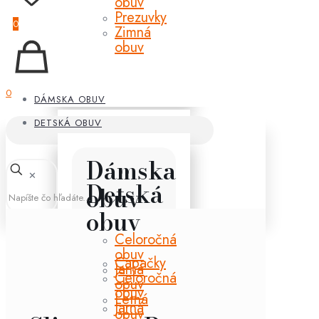
obuv
Prezuvky
0
Zimná
obuv
0
DÁMSKA OBUV
DETSKÁ OBUV
Dámska
✕
Detská
obuv
obuv
Celoročná
obuv
Capačky
Jarná
Celoročná
obuv
obuv
Letná
Jarná
obuv