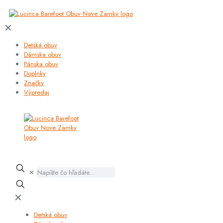
✕
Detská obuv
Dámska obuv
Pánska obuv
Doplnky
Značky
Výpredaj
✕
✕
Detská obuv