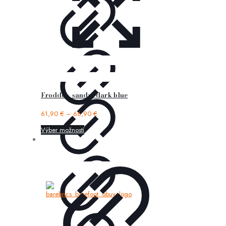
Froddo – sandal dark blue
61,90
€
–
66,90
€
Výber možností