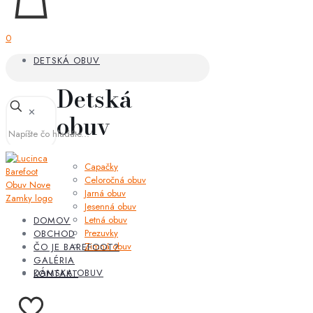
0
DETSKÁ OBUV
Detská
✕
obuv
Capačky
Celoročná obuv
Jarná obuv
Jesenná obuv
Letná obuv
DOMOV
Prezuvky
OBCHOD
Zimná obuv
ČO JE BAREFOOT?
GALÉRIA
DÁMSKA OBUV
KONTAKT