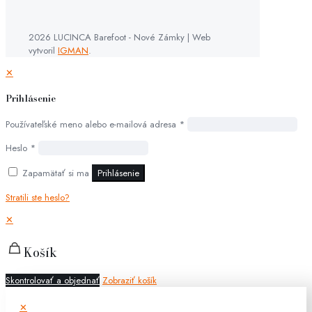
2026 LUCINCA Barefoot - Nové Zámky | Web
vytvoril
IGMAN
.
✕
Prihlásenie
Používateľské meno alebo e-mailová adresa
*
Heslo
*
Zapamätať si ma
Prihlásenie
Stratili ste heslo?
✕
Košík
Skontrolovať a objednať
Zobraziť košík
✕