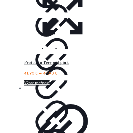
Protetika Tery old pink
41,90
€
–
44,90
€
Výber možností