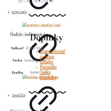
30 – 32: 19,4 x 7,5 cm
DOPLNKY
Ďalšie informácie
Doplnky
Veľkosť
27-29, 30-32
Starostlivosť
o obuv
Farba
Modrá, Ružová
Šnúrky
Ponožky
Tašky
Značka
RAYVE
Ozdoby
ZNAČKY