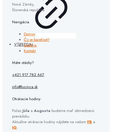
Nové Zámky,
Slovenská republika
Navigácia
Domov
Čo je barefoot?
VÝPREDAJ
Galéria
Kontakt
Máte otázky?
+421 917 782 667
info@lucinca.sk
Otváracie hodiny:
Počas
Júla
a
Augusta
budeme mať obmedzenú
prevádzku.
Aktuálne otváracie hodiny nájdete na našom
FB
a
IG
.