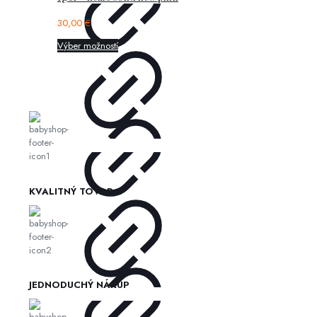
30,00
€
Výber možností
KVALITNÝ TOVAR
JEDNODUCHÝ NÁKUP