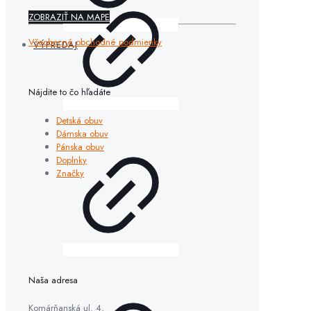
ZOBRAZIŤ NA MAPE
Všeobecné obchodné podmienky
VÝPREDAJ
Nájdite to čo hľadáte
Detská obuv
Dámska obuv
Pánska obuv
Doplnky
Značky
Naša adresa
Komárňanská ul. 4,