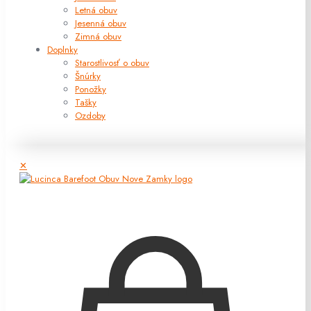
Letná obuv
Jesenná obuv
Zimná obuv
Doplnky
Starostlivosť o obuv
Šnúrky
Ponožky
Tašky
Ozdoby
✕