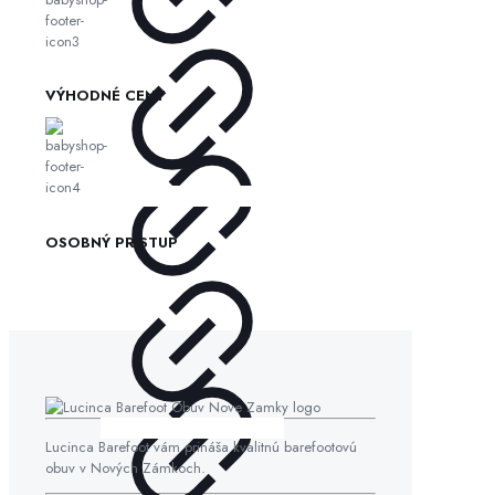
VÝHODNÉ CENY
OSOBNÝ PRÍSTUP
Lucinca Barefoot vám prináša kvalitnú barefootovú
obuv v Nových Zámkoch.