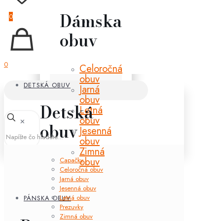
Dámska
0
obuv
0
Celoročná
obuv
DETSKÁ OBUV
Jarná
obuv
Detská
Letná
obuv
✕
obuv
Jesenná
obuv
Zimná
obuv
Capačky
Celoročná obuv
Jarná obuv
Jesenná obuv
Letná obuv
PÁNSKA OBUV
Prezuvky
Zimná obuv