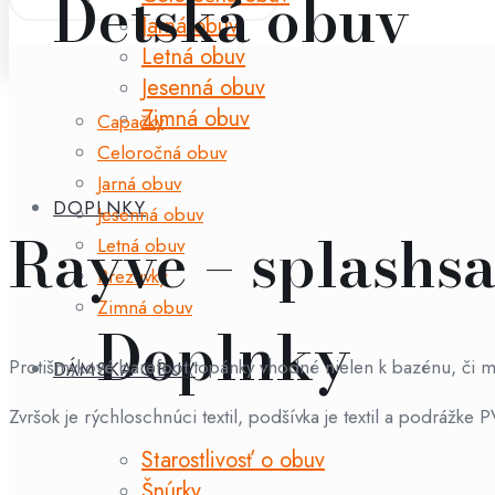
Detská obuv
Jarná obuv
Letná obuv
Jesenná obuv
Zimná obuv
Capačky
Celoročná obuv
Jarná obuv
DOPLNKY
Jesenná obuv
Rayve – splashs
Letná obuv
Prezuvky
Zimná obuv
Doplnky
Protišmykové barefoot topánky vhodné nielen k bazénu, či mo
DÁMSKA OBUV
Zvršok je rýchloschnúci textil, podšívka je textil a podrážke 
Starostlivosť o obuv
Šnúrky