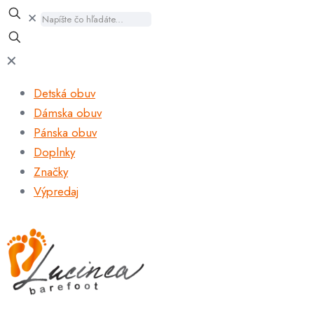
✕
✕
Detská obuv
Dámska obuv
Pánska obuv
Doplnky
Značky
Výpredaj