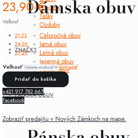
Dámska obuv
23,90
€
Ponožky
Tašky
Veľkosť
Ozdoby
Celoročná obuv
21-23
Jarná obuv
24-26
ZNAČKY
Letná obuv
27-29
Jesenná obuv
Veľkosť
Vymazať
Zimná obuv
množstvo
Pridať do košíka
Rayve
+421 917 782 667
-
PÁNSKA OBUV
Facebook
splashsafe
Flamingos
Zobraziť predajňu v Nových Zámkoch na mape.
Pánska obuv