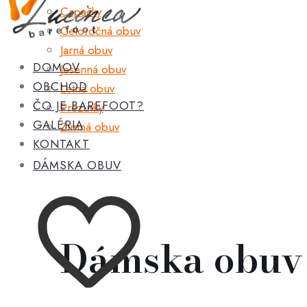
Capačky
Celoročná obuv
Jarná obuv
DOMOV
Jesenná obuv
OBCHOD
Letná obuv
ČO JE BAREFOOT?
Prezuvky
GALÉRIA
Zimná obuv
KONTAKT
DÁMSKA OBUV
Dámska obuv