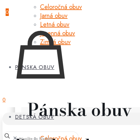
Celoročná obuv
0
Jarná obuv
Letná obuv
Jesenná obuv
Zimná obuv
PÁNSKA OBUV
0
Pánska obuv
DETSKÁ OBUV
Celoročná obuv
✕