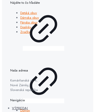
Nájdite to čo hľadáte
Detská obuv
Dámska obuv
Pánska obuv
Doplnky
Značky
Naša adresa
Komárňanská ul. 4,
Nové Zámky,
Slovenská republika
Navigácia
VÝPREDAJ
Domov