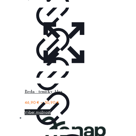
Beda – tenisky Alex
46,90
€
–
50,90
€
Výber možností