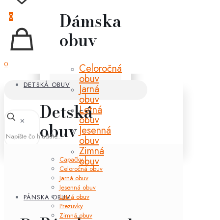
Dámska
0
obuv
0
Celoročná
obuv
DETSKÁ OBUV
Jarná
obuv
Detská
Letná
obuv
✕
obuv
Jesenná
obuv
Zimná
obuv
Capačky
Celoročná obuv
Jarná obuv
Jesenná obuv
Letná obuv
PÁNSKA OBUV
Prezuvky
Zimná obuv