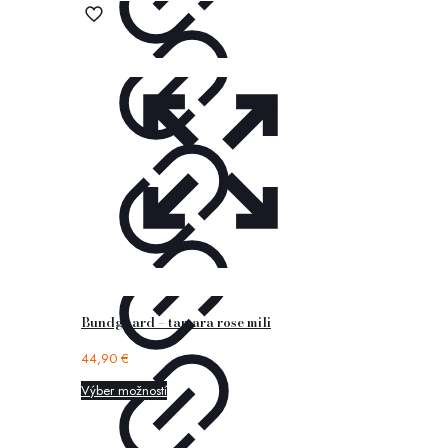
Bundgaard – tamara rose mili
44,90
€
Výber možností