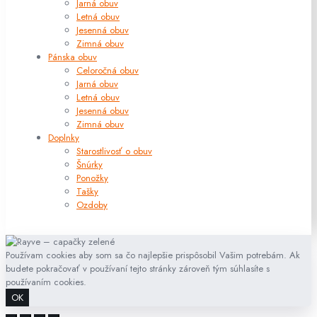
Jarná obuv
Letná obuv
Jesenná obuv
Zimná obuv
Pánska obuv
Celoročná obuv
Jarná obuv
Letná obuv
Jesenná obuv
Zimná obuv
Doplnky
Starostlivosť o obuv
Šnúrky
Ponožky
Tašky
Ozdoby
Používam cookies aby som sa čo najlepšie prispôsobil Vašim potrebám. Ak
budete pokračovať v používaní tejto stránky zároveň tým súhlasíte s
používaním cookies.
OK