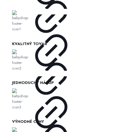
KVALITNÝ TOVAR
JEDNODUCHÝ NÁKUP
VÝHODNÉ CENY