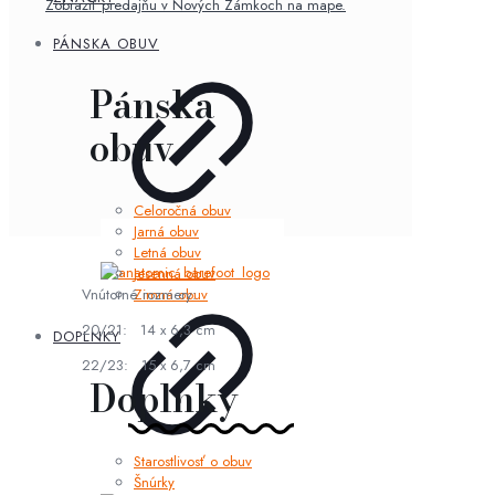
Zobraziť predajňu v Nových Zámkoch na mape.
PÁNSKA OBUV
Pánska
obuv
Celoročná obuv
Jarná obuv
Letná obuv
Jesenná obuv
Vnútorné rozmery:
Zimná obuv
20/21: 14 x 6,3 cm
DOPLNKY
22/23: 15 x 6,7 cm
Doplnky
Starostlivosť o obuv
Šnúrky