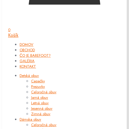
0
Košík
DOMOV
OBCHOD
ČO JE BAREFOOT?
GALÉRIA
KONTAKT
Detská obuv
Capačky
Prezuvky
Celoročná obuv
Jarná obuv
Letná obuv
Jesenná obuv
Zimná obuv
Dámska obuv
Celoročná obuv