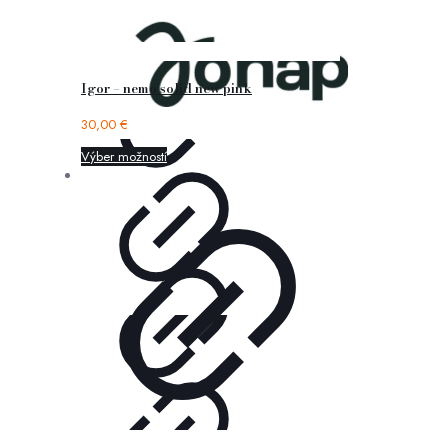
Igor – nemo solid new pink
30,00
€
Výber možností