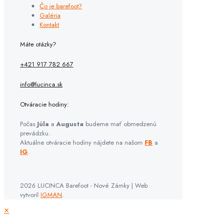
Čo je barefoot?
Galéria
Kontakt
Máte otázky?
+421 917 782 667
info@lucinca.sk
Otváracie hodiny:
Počas
Júla
a
Augusta
budeme mať obmedzenú
prevádzku.
Aktuálne otváracie hodiny nájdete na našom
FB
a
IG
.
2026 LUCINCA Barefoot - Nové Zámky | Web
vytvoril
IGMAN
.
✕