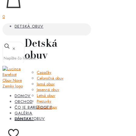
0
DETSKÁ OBUV
Detská
✕
obuv
Capačky
Celoročná obuv
Jarná obuv
Jesenná obuv
Letná obuv
DOMOV
Prezuvky
OBCHOD
Zimná obuv
ČO JE BAREFOOT?
GALÉRIA
DÁMSKA OBUV
KONTAKT