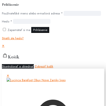
Prihlásenie
Používateľské meno alebo e-mailová adresa
*
Heslo
*
Zapamätať si ma
Prihlásenie
Stratili ste heslo?
✕
Košík
Skontrolovať a objednať
Zobraziť košík
✕