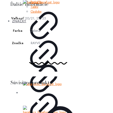
Ponožky
Ďalšie informácie
Tašky
Ozdoby
Veľkosť
20/21, 22/23
ZNAČKY
Farba
Zelená
Značka
RAYVE
Súvisiace produkty