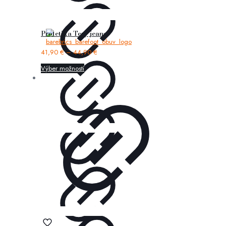
Protetika Tery jeans
41,90
€
–
44,90
€
Výber možností