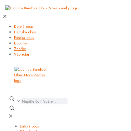
✕
Detská obuv
Dámska obuv
Pánska obuv
Doplnky
Značky
Výpredaj
✕
✕
Detská obuv