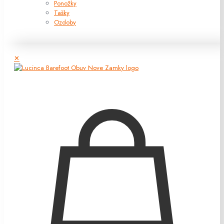
Ponožky
Tašky
Ozdoby
✕