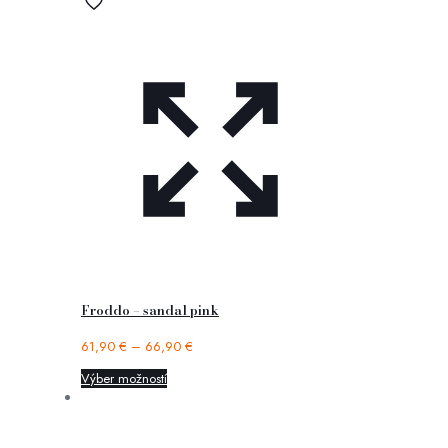
Froddo – sandal pink
61,90
€
–
66,90
€
Výber možností