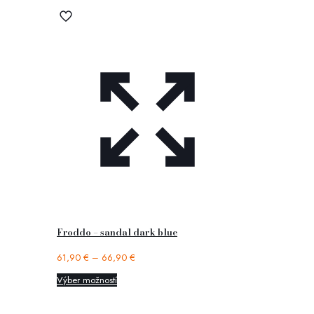
Froddo – sandal dark blue
61,90
€
–
66,90
€
Výber možností