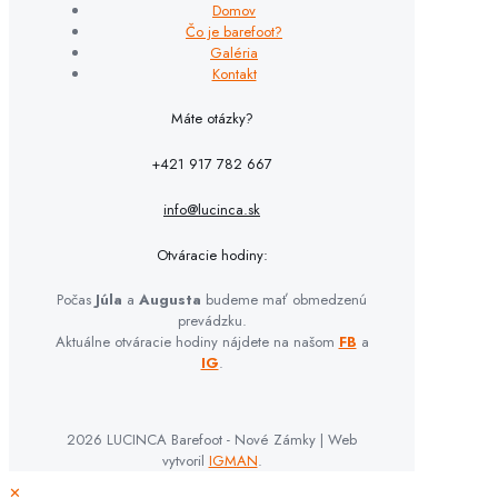
Domov
Čo je barefoot?
Galéria
Kontakt
Máte otázky?
+421 917 782 667
info@lucinca.sk
Otváracie hodiny:
Počas
Júla
a
Augusta
budeme mať obmedzenú
prevádzku.
Aktuálne otváracie hodiny nájdete na našom
FB
a
IG
.
2026 LUCINCA Barefoot - Nové Zámky | Web
vytvoril
IGMAN
.
✕