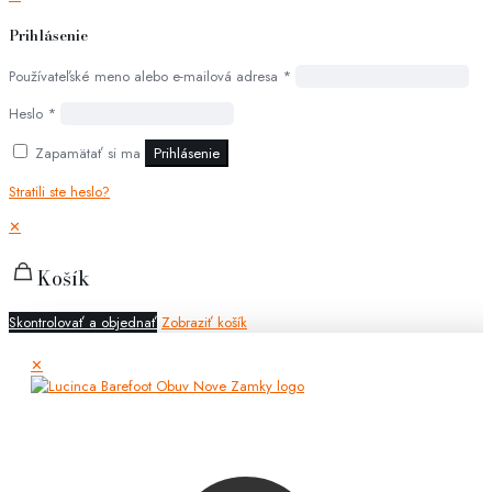
Prihlásenie
Používateľské meno alebo e-mailová adresa
*
Heslo
*
Zapamätať si ma
Prihlásenie
Stratili ste heslo?
✕
Košík
Skontrolovať a objednať
Zobraziť košík
✕