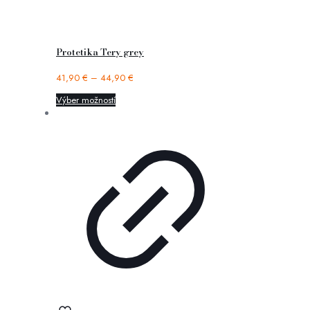
Protetika Tery grey
41,90
€
–
44,90
€
Výber možností