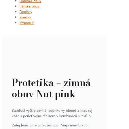
Dámska obuv
Pánska obuv
Doplnky
Značky
Výpredaj
Protetika – zimná
obuv Nut pink
Barefoot vyššie zimné topánky vyrobené z hladkej
kože s perleťovým efektom v kombinácií s textíliou.
Zateplené umelou kožušinou. Majú membránu.