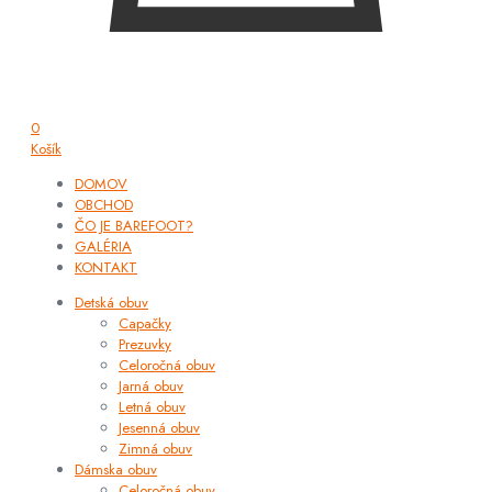
0
Košík
DOMOV
OBCHOD
ČO JE BAREFOOT?
GALÉRIA
KONTAKT
Detská obuv
Capačky
Prezuvky
Celoročná obuv
Jarná obuv
Letná obuv
Jesenná obuv
Zimná obuv
Dámska obuv
Celoročná obuv