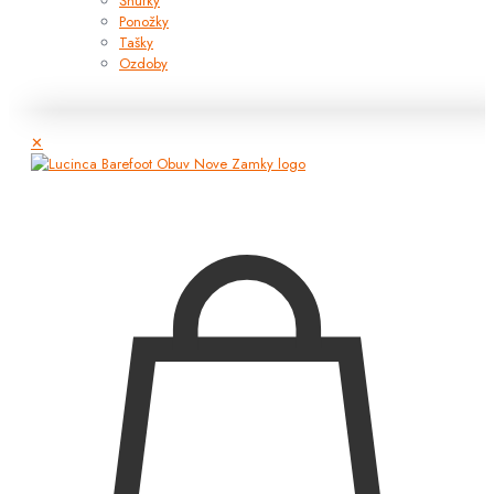
Šnúrky
Ponožky
Tašky
Ozdoby
✕