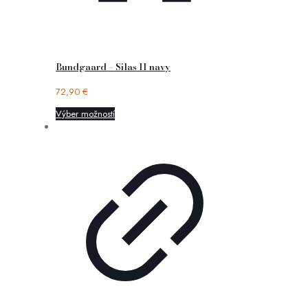
Bundgaard – Silas II navy
72,90
€
Výber možností