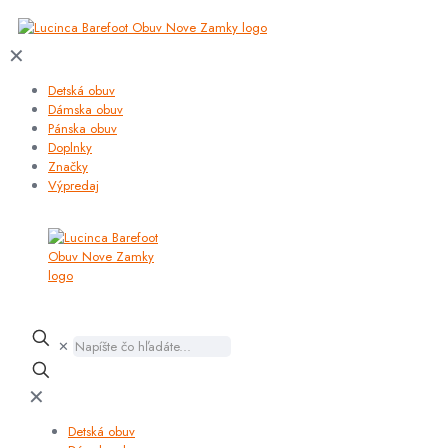
✕
Detská obuv
Dámska obuv
Pánska obuv
Doplnky
Značky
Výpredaj
✕
✕
Detská obuv