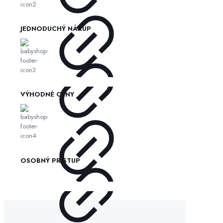
JEDNODUCHÝ NÁKUP
VÝHODNÉ CENY
OSOBNÝ PRÍSTUP