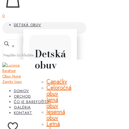
0
DETSKÁ OBUV
✕
Detská
obuv
Capačky
Celoročná
DOMOV
obuv
OBCHOD
Jarná
ČO JE BAREFOOT?
obuv
GALÉRIA
Jesenná
KONTAKT
obuv
Letná