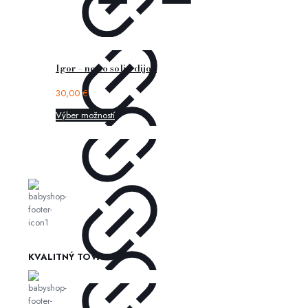
Igor – nemo solid dijon
30,00
€
Výber možností
KVALITNÝ TOVAR