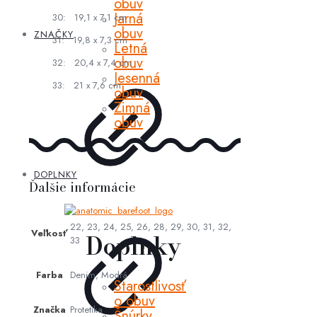
obuv
Jarná
30: 19,1 x 7,1 cm
obuv
ZNAČKY
31: 19,8 x 7,3 cm
Letná
obuv
32: 20,4 x 7,4 cm
Jesenná
33: 21 x 7,6 cm
obuv
Zimná
obuv
DOPLNKY
Ďalšie informácie
22, 23, 24, 25, 26, 28, 29, 30, 31, 32,
Veľkosť
Doplnky
33
Farba
Denim, Modrá
Starostlivosť
o obuv
Značka
Protetika
Šnúrky