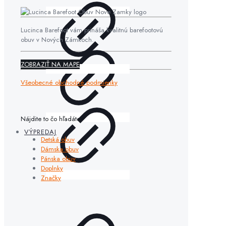
Lucinca Barefoot vám prináša kvalitnú barefootovú
obuv v Nových Zámkoch.
ZOBRAZIŤ NA MAPE
Všeobecné obchodné podmienky
Nájdite to čo hľadáte
VÝPREDAJ
Detská obuv
Dámska obuv
Pánska obuv
Doplnky
Značky