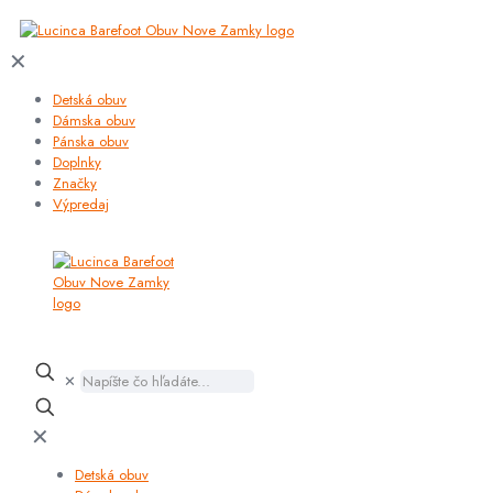
✕
Detská obuv
Dámska obuv
Pánska obuv
Doplnky
Značky
Výpredaj
✕
✕
Detská obuv