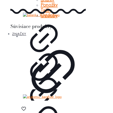
Ponožky
Tašky
Ozdoby
Súvisiace produkty
ZNAČKY