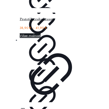
Protetika roby brown
38,90
€
–
41,90
€
Výber možností