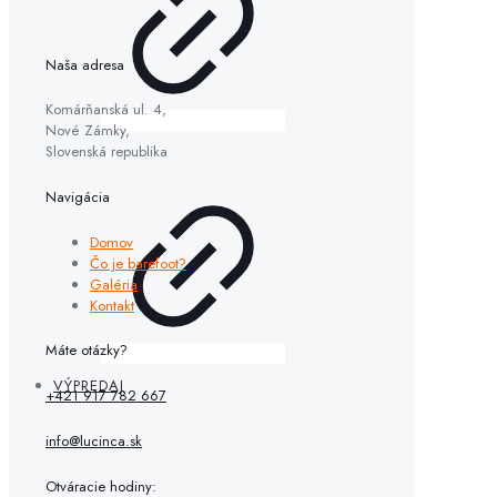
Naša adresa
Komárňanská ul. 4,
Nové Zámky,
Slovenská republika
Navigácia
Domov
Čo je barefoot?
Galéria
Kontakt
Máte otázky?
VÝPREDAJ
+421 917 782 667
info@lucinca.sk
Otváracie hodiny: