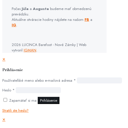
Počas
Júla
a
Augusta
budeme mať obmedzenú
prevádzku.
Aktuálne otváracie hodiny nájdete na našom
FB
a
IG
.
2026 LUCINCA Barefoot - Nové Zámky | Web
vytvoril
IGMAN
.
✕
Prihlásenie
Používateľské meno alebo e-mailová adresa
*
Heslo
*
Zapamätať si ma
Prihlásenie
Stratili ste heslo?
✕