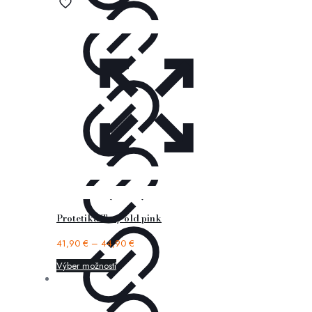
Protetika Tery old pink
41,90
€
–
44,90
€
Výber možností