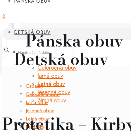
PÁNSKA OBUV
0
Pánska obuv
DETSKÁ OBUV
Detská obuv
✕
Celoročná obuv
Jarná obuv
Letná obuv
Capačky
Jesenná obuv
Celoročná obuv
Zimná obuv
Jarná obuv
Jesenná obuv
Protetika – Kirb
Letná obuv
DOPLNKY
Prezuvky