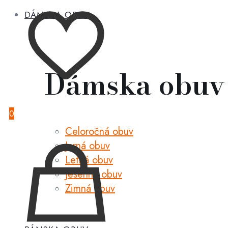
DÁMSKA OBUV
Dámska obuv
0
Celoročná obuv
Jarná obuv
Letná obuv
Jesenná obuv
Zimná obuv