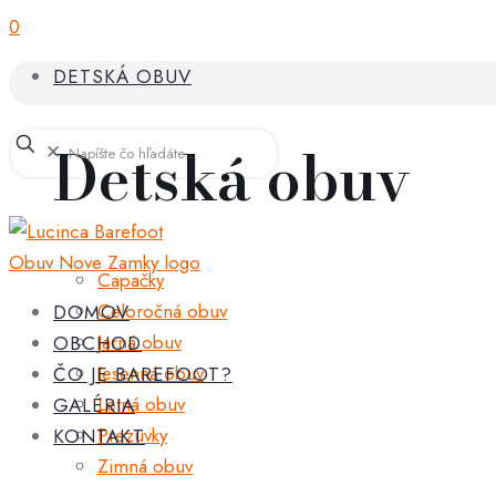
0
DETSKÁ OBUV
Detská obuv
✕
Capačky
Celoročná obuv
DOMOV
Jarná obuv
OBCHOD
Jesenná obuv
ČO JE BAREFOOT?
Letná obuv
GALÉRIA
Prezuvky
KONTAKT
Zimná obuv