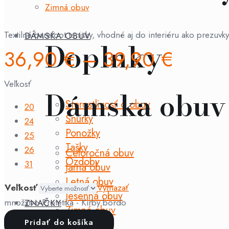
Zimná obuv
Textilné barefoot tenisky, vhodné aj do interiéru ako prezuvky
DÁMSKA OBUV
Doplnky
36,90
€
–
39,90
€
Veľkosť
Dámska obuv
Starostlivosť o obuv
20
Šnúrky
24
Ponožky
25
Tašky
26
Celoročná obuv
Ozdoby
31
Jarná obuv
Letná obuv
Veľkosť
Vymazať
Jesenná obuv
množstvo Protetika - Kirby bordo
ZNAČKY
Zimná obuv
Pridať do košíka