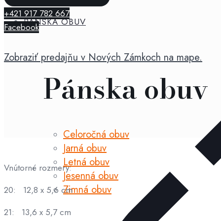
+421 917 782 667
PÁNSKA OBUV
Facebook
Zobraziť predajňu v Nových Zámkoch na mape.
Pánska obuv
Celoročná obuv
Jarná obuv
Letná obuv
Vnútorné rozmery:
Jesenná obuv
Zimná obuv
20: 12,8 x 5,6 cm
21: 13,6 x 5,7 cm