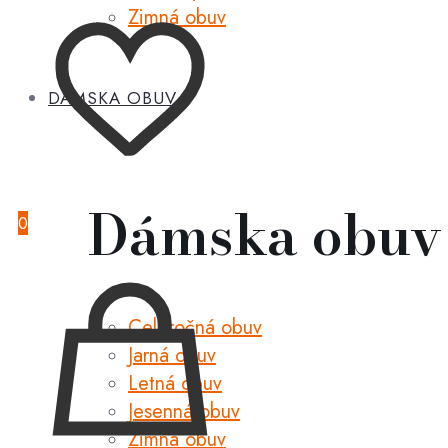
Zimná obuv
DÁMSKA OBUV
Dámska obuv
0
Celoročná obuv
Jarná obuv
Letná obuv
Jesenná obuv
Zimná obuv