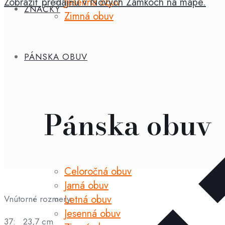
Jesenná obuv
Zobraziť predajňu v Nových Zámkoch na mape.
ZNAČKY
Zimná obuv
PÁNSKA OBUV
Pánska obuv
Celoročná obuv
Jarná obuv
Letná obuv
Vnútorné rozmery:
Jesenná obuv
37: 23,7 cm