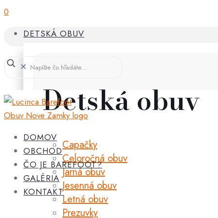
0
DETSKÁ OBUV
✕
Detská obuv
DOMOV
Capačky
OBCHOD
Celoročná obuv
ČO JE BAREFOOT?
Jarná obuv
GALÉRIA
Jesenná obuv
KONTAKT
Letná obuv
Prezuvky