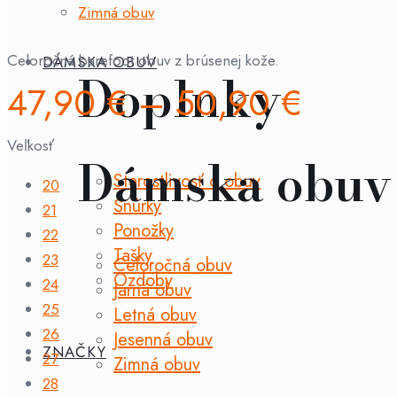
Zimná obuv
Celoročná barefoot obuv z brúsenej kože.
DÁMSKA OBUV
Doplnky
47,90
€
–
50,90
€
Veľkosť
Dámska obuv
Starostlivosť o obuv
20
Šnúrky
21
Ponožky
22
Tašky
23
Celoročná obuv
Ozdoby
24
Jarná obuv
25
Letná obuv
26
Jesenná obuv
ZNAČKY
27
Zimná obuv
28