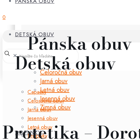
PÁNSKA OBUV
0
Pánska obuv
DETSKÁ OBUV
Detská obuv
✕
Celoročná obuv
Jarná obuv
Letná obuv
Capačky
Jesenná obuv
Celoročná obuv
Zimná obuv
Jarná obuv
Jesenná obuv
Protetika – Doro
Letná obuv
DOPLNKY
Prezuvky