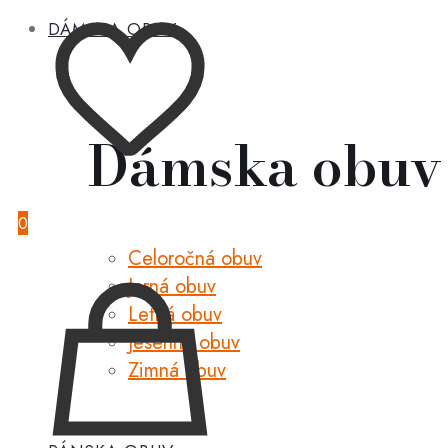
DÁMSKA OBUV
Dámska obuv
0
Celoročná obuv
Jarná obuv
Letná obuv
Jesenná obuv
Zimná obuv