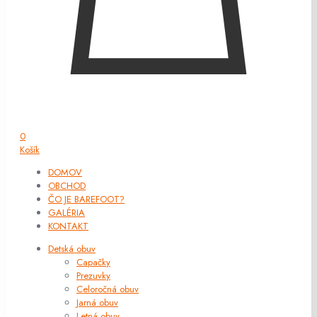
0
Košík
DOMOV
OBCHOD
ČO JE BAREFOOT?
GALÉRIA
KONTAKT
Detská obuv
Capačky
Prezuvky
Celoročná obuv
Jarná obuv
Letná obuv