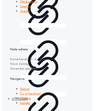
Pánska obuv
Doplnky
Značky
Naša adresa
Komárňanská ul. 4,
Nové Zámky,
Slovenská republika
Navigácia
Domov
Čo je barefoot?
Galéria
VÝPREDAJ
Kontakt