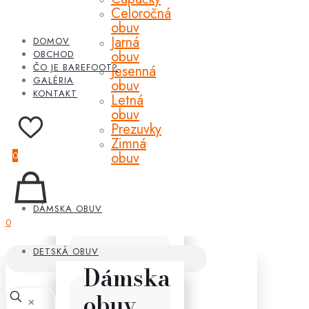
Celoročná
obuv
Jarná
DOMOV
obuv
OBCHOD
ČO JE BAREFOOT?
Jesenná
GALÉRIA
obuv
KONTAKT
Letná
obuv
Prezuvky
Zimná
obuv
0
DÁMSKA OBUV
0
DETSKÁ OBUV
Dámska
obuv
✕