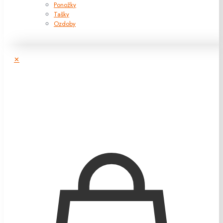
Ponožky
Tašky
Ozdoby
✕