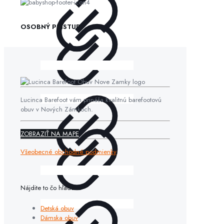
OSOBNÝ PRÍSTUP
Lucinca Barefoot vám prináša kvalitnú barefootovú
obuv v Nových Zámkoch.
ZOBRAZIŤ NA MAPE
Všeobecné obchodné podmienky
Nájdite to čo hľadáte
Detská obuv
Dámska obuv