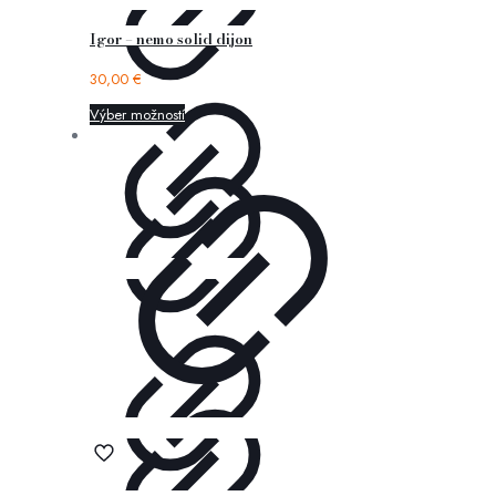
Igor – nemo solid dijon
30,00
€
Výber možností