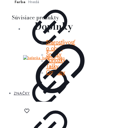
Farba
Hnedá
Súvisiace produkty
Doplnky
Starostlivosť
o obuv
Šnúrky
Ponožky
Tašky
Ozdoby
ZNAČKY