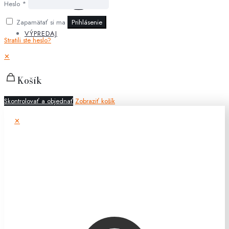
Heslo
*
Zapamätať si ma
Prihlásenie
VÝPREDAJ
Stratili ste heslo?
✕
Košík
Skontrolovať a objednať
Zobraziť košík
✕