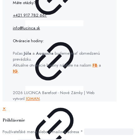
Máte otázky?
+421 917 782 667
info@lucinca.sk
Otváracie hodiny:
Počas
Júla
a
Augusta
budeme mať obmedzenú
prevádzku.
Aktuálne otváracie hodiny nájdete na našom
FB
a
IG
.
2026 LUCINCA Barefoot - Nové Zámky | Web
vytvoril
IGMAN
.
✕
Prihlásenie
Používateľské meno alebo e-mailová adresa
*