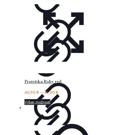
Protetika Roby red
40,90
€
–
41,90
€
Výber možností