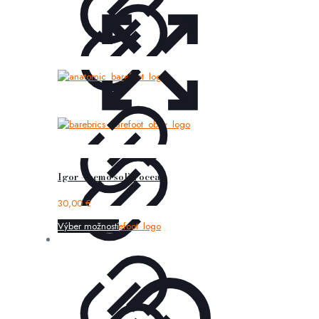
Igor – nemo solid ocean
30,00
€
Výber možností