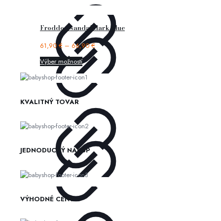
Froddo – sandal dark blue
61,90
€
–
66,90
€
Výber možností
KVALITNÝ TOVAR
JEDNODUCHÝ NÁKUP
VÝHODNÉ CENY