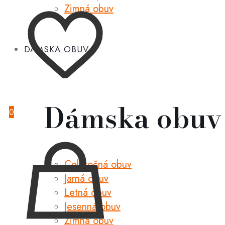
Zimná obuv
DÁMSKA OBUV
Dámska obuv
0
Celoročná obuv
Jarná obuv
Letná obuv
Jesenná obuv
Zimná obuv