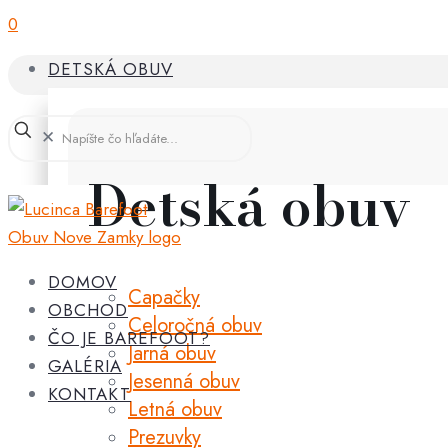
0
DETSKÁ OBUV
✕
Detská obuv
DOMOV
Capačky
OBCHOD
Celoročná obuv
ČO JE BAREFOOT?
Jarná obuv
GALÉRIA
Jesenná obuv
KONTAKT
Letná obuv
Prezuvky