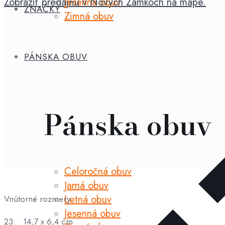
Jesenná obuv
Zobraziť predajňu v Nových Zámkoch na mape.
ZNAČKY
Zimná obuv
PÁNSKA OBUV
Pánska obuv
Celoročná obuv
Jarná obuv
Letná obuv
Vnútorné rozmery:
Jesenná obuv
23: 14,7 x 6,4 cm