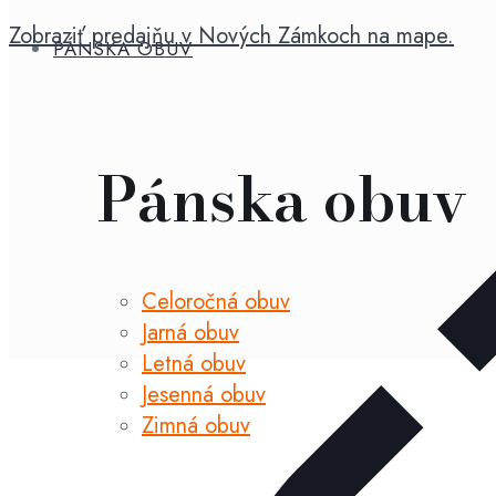
zimná
Zobraziť predajňu v Nových Zámkoch na mape.
obuv
PÁNSKA OBUV
Pánska obuv
Celoročná obuv
Jarná obuv
Letná obuv
Jesenná obuv
Zimná obuv