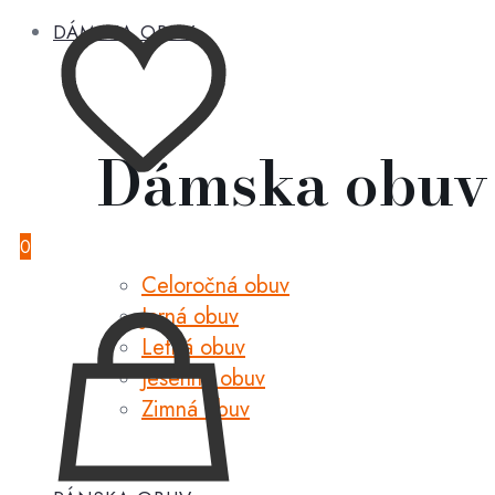
DÁMSKA OBUV
Dámska obuv
0
Celoročná obuv
Jarná obuv
Letná obuv
Jesenná obuv
Zimná obuv