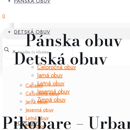
PÁNSKA OBUV
0
Pánska obuv
DETSKÁ OBUV
Detská obuv
✕
Celoročná obuv
Jarná obuv
Letná obuv
Capačky
Jesenná obuv
Celoročná obuv
Zimná obuv
Jarná obuv
Jesenná obuv
Pikobare – Urba
Letná obuv
DOPLNKY
Prezuvky