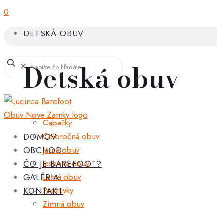
0
DETSKÁ OBUV
Detská obuv
✕
Capačky
Celoročná obuv
DOMOV
Jarná obuv
OBCHOD
Jesenná obuv
ČO JE BAREFOOT?
Letná obuv
GALÉRIA
Prezuvky
KONTAKT
Zimná obuv