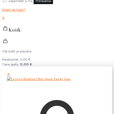
Zapamätať si ma
Prihlásenie
Stratili ste heslo?
✕
Košík
Váš košík je prázdny.
Medzisúčet:
0,00
€
Cena spolu:
0,00
€
✕