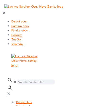
✕
Detská obuv
Dámska obuv
Pánska obuv
Doplnky
Značky
Výpredaj
✕
✕
Detská obuv