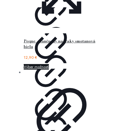
Peqne – pančuchy na traky smotanová
biela
12,90
€
Výber možností