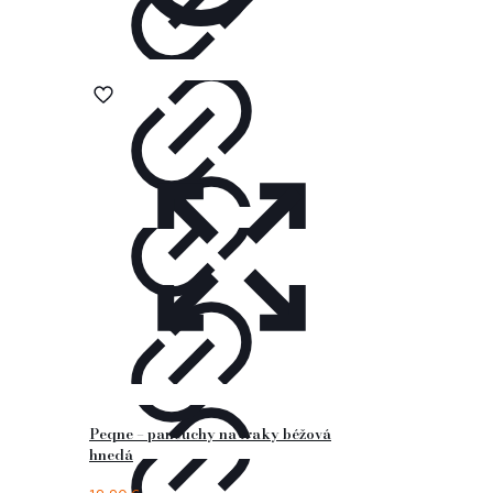
Peqne – pančuchy na traky béžová
hnedá