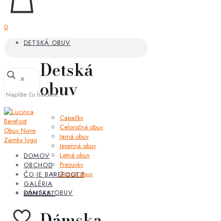
0
DETSKÁ OBUV
Detská
✕
obuv
Capačky
Celoročná obuv
Jarná obuv
Jesenná obuv
Letná obuv
DOMOV
Prezuvky
OBCHOD
Zimná obuv
ČO JE BAREFOOT?
GALÉRIA
DÁMSKA OBUV
KONTAKT
Dámska