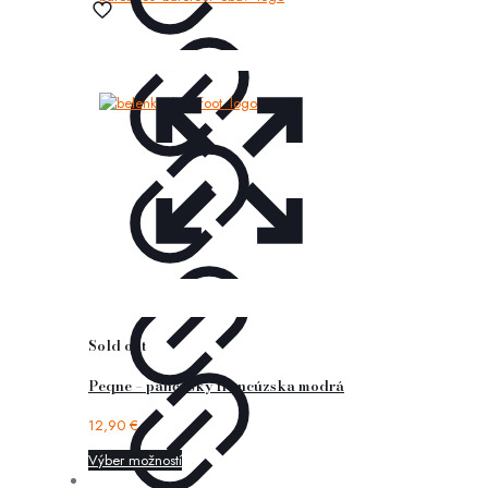
Sold out
Peqne – pančušky francúzska modrá
12,90
€
Výber možností