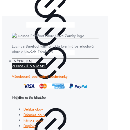
Lucinca Barefoot vám prináša kvalitnú barefootovú
obuv v Nových Zámkoch.
VÝPREDAJ
ZOBRAZIŤ NA MAPE
Všeobecné obchodné podmienky
Nájdite to čo hľadáte
Detská obuv
Dámska obuv
Pánska obuv
Doplnky