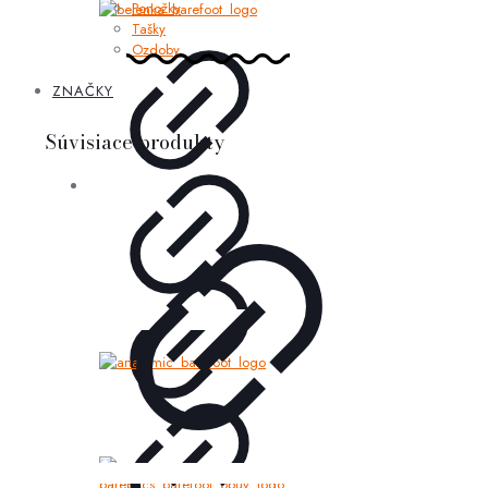
Ponožky
Tašky
Ozdoby
ZNAČKY
Súvisiace produkty