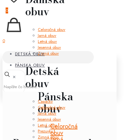
obuv
0
Celoročná obuv
Jarná obuv
0
Letná obuv
Jesenná obuv
Zimná obuv
DETSKÁ OBUV
PÁNSKA OBUV
Detská
✕
obuv
Pánska
Capačky
obuv
Celoročná obuv
Jarná obuv
Jesenná obuv
Celoročná
Letná obuv
Prezuvky
obuv
Zimná obuv
Jarná