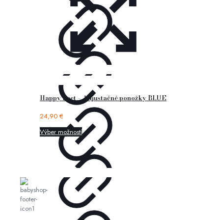
Happy Feet – Adjustačné ponožky BLUE
24,90
€
Výber možností