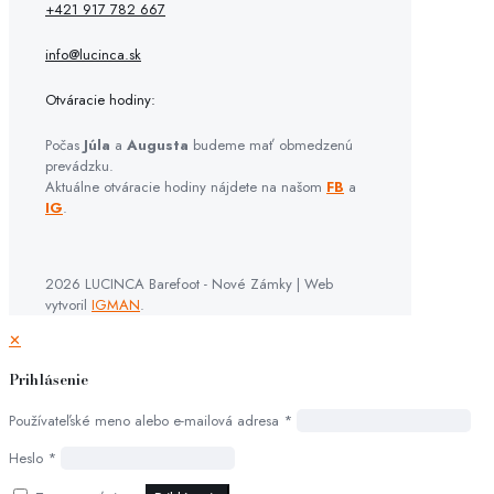
+421 917 782 667
info@lucinca.sk
Otváracie hodiny:
Počas
Júla
a
Augusta
budeme mať obmedzenú
prevádzku.
Aktuálne otváracie hodiny nájdete na našom
FB
a
IG
.
2026 LUCINCA Barefoot - Nové Zámky | Web
vytvoril
IGMAN
.
✕
Prihlásenie
Používateľské meno alebo e-mailová adresa
*
Heslo
*