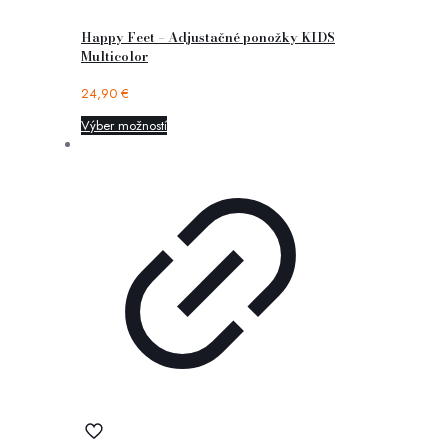
Happy Feet – Adjustačné ponožky KIDS
Multicolor
24,90
€
Výber možností