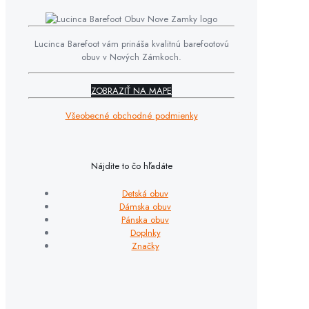
Lucinca Barefoot vám prináša kvalitnú barefootovú
obuv v Nových Zámkoch.
ZOBRAZIŤ NA MAPE
Všeobecné obchodné podmienky
Nájdite to čo hľadáte
Detská obuv
Dámska obuv
Pánska obuv
Doplnky
Značky