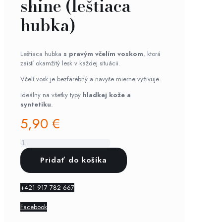
shine (leštiaca
hubka)
Leštiaca hubka
s pravým včelím voskom
, ktorá
zaistí okamžitý lesk v každej situácii.
Včelí vosk je bezfarebný a navyše mierne vyživuje.
Ideálny na všetky typy
hladkej kože a
syntetiku
.
5,90
€
množstvo
Pedag
Pridať do košíka
-
instant
shine
+421 917 782 667
(leštiaca
hubka)
Facebook