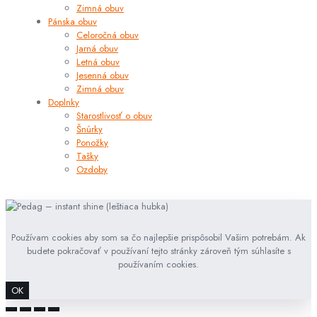
Zimná obuv
Pánska obuv
Celoročná obuv
Jarná obuv
Letná obuv
Jesenná obuv
Zimná obuv
Doplnky
Starostlivosť o obuv
Šnúrky
Ponožky
Tašky
Ozdoby
Používam cookies aby som sa čo najlepšie prispôsobil Vašim potrebám. Ak
budete pokračovať v používaní tejto stránky zároveň tým súhlasíte s
používaním cookies.
OK