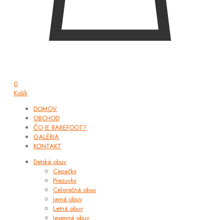
0
Košík
DOMOV
OBCHOD
ČO JE BAREFOOT?
GALÉRIA
KONTAKT
Detská obuv
Capačky
Prezuvky
Celoročná obuv
Jarná obuv
Letná obuv
Jesenná obuv