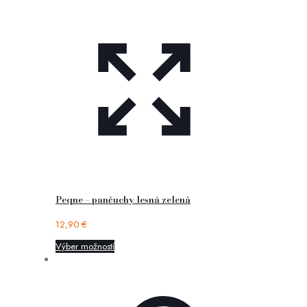
Peqne – pančuchy lesná zelená
12,90
€
Výber možností