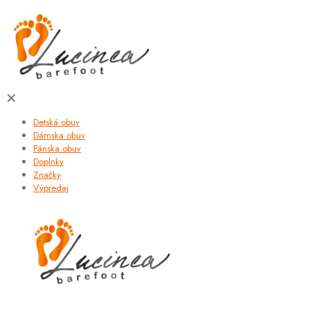
✕
Detská obuv
Dámska obuv
Pánska obuv
Doplnky
Značky
Výpredaj