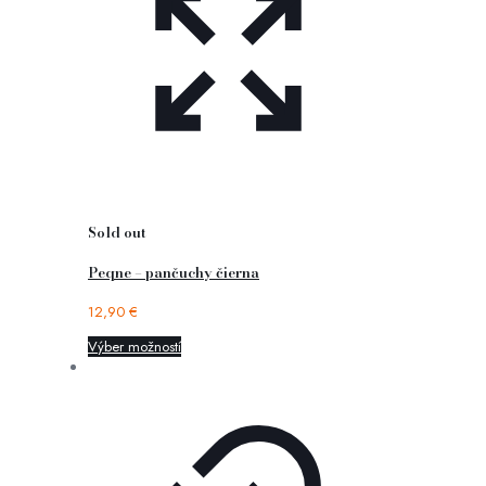
Sold out
Peqne – pančuchy čierna
12,90
€
Výber možností