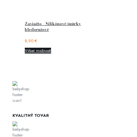
Zaviažto – Silikónové šnúrky
bledoružové
8,90
€
Výber možností
KVALITNÝ TOVAR