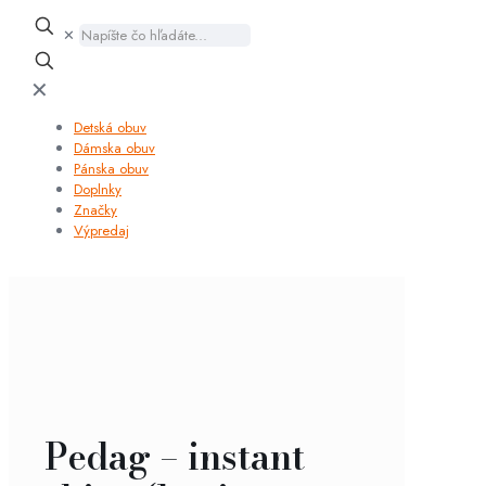
✕
✕
Detská obuv
Dámska obuv
Pánska obuv
Doplnky
Značky
Výpredaj
Pedag – instant