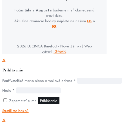
Počas
Júla
a
Augusta
budeme mať obmedzenú
prevádzku.
Aktuálne otváracie hodiny nájdete na našom
FB
a
IG
.
2026 LUCINCA Barefoot - Nové Zámky | Web
vytvoril
IGMAN
.
✕
Prihlásenie
Používateľské meno alebo e-mailová adresa
*
Heslo
*
Zapamätať si ma
Prihlásenie
Stratili ste heslo?
✕